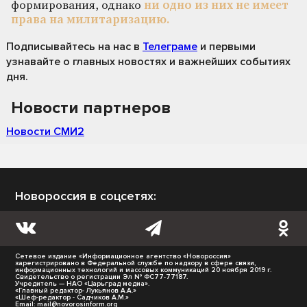
формирования, однако
ни одно из них не имеет
права на милитаризацию.
Подписывайтесь на нас
в
Телеграме
и первыми
узнавайте о главных новостях и важнейших событиях
дня.
Новости партнеров
Новости СМИ2
Новороссия в соцсетях:
Сетевое издание «Информационное агентство «Новороссия»
зарегистрировано в Федеральной службе по надзору в сфере связи,
информационных технологий и массовых коммуникаций 20 ноября 2019 г.
Свидетельство о регистрации Эл № ФС77-77187.
Учредитель — НАО «Царьград медиа».
«Главный редактор- Лукьянов А.А.»
«Шеф-редактор - Садчиков А.М.»
Email:
mail@novorosinform.org