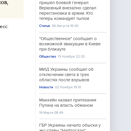
ов,
пришёл боевой генерал:
Верховный внезапно сделал
перестановки в армии. Кто
теперь командует тылом
есс:
Статьи
06 Августа 16:00
"Общественное" сообщает о
возможной эвакуации в Киеве
при блэкауте
Общество
13 Ноября 22:33
МИД Украины сообщил об
отключении света в трех
областях после взрывов
Новости
02 Ноября 19:10
Маккейн назвал притязания
Путина на власть обманом
19 Марта 08:49
ГБР Украины начало обыски у
экс-главы "Нафтогаза"