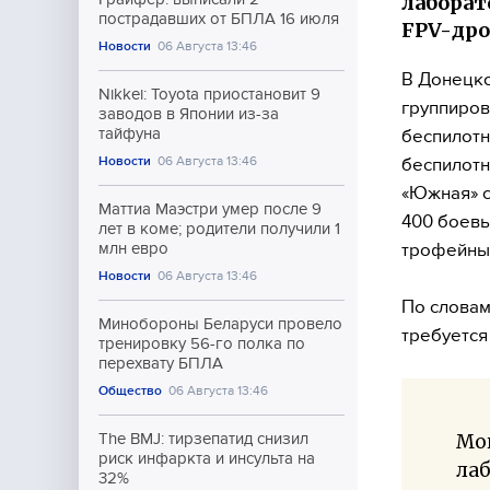
лаборато
пострадавших от БПЛА 16 июля
FPV-дро
Новости
06 Августа 13:46
В Донецко
Nikkei: Toyota приостановит 9
группиров
заводов в Японии из-за
тайфуна
беспилотн
Новости
06 Августа 13:46
беспилотн
«Южная» с
Маттиа Маэстри умер после 9
400 боевы
лет в коме; родители получили 1
трофейных
млн евро
Новости
06 Августа 13:46
По словам
Минобороны Беларуси провело
требуется
тренировку 56-го полка по
перехвату БПЛА
Общество
06 Августа 13:46
Мог
The BMJ: тирзепатид снизил
риск инфаркта и инсульта на
лаб
32%