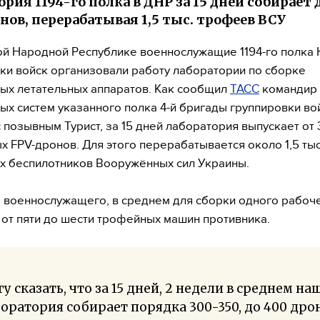
рия 1194-го полка в ДНР за 15 дней собирает 
нов, перерабатывая 1,5 тыс. трофеев ВСУ
й Народной Республике военнослужащие 1194-го полка
ки войск организовали работу лаборатории по сборке
ых летательных аппаратов. Как сообщил
ТАСС
командир 
ых систем указанного полка 4-й бригады группировки во
 позывным Турист, за 15 дней лаборатория выпускает от 
х FPV-дронов. Для этого перерабатывается около 1,5 ты
 беспилотников Вооружённых сил Украины.
 военнослужащего, в среднем для сборки одного рабоч
 от пяти до шести трофейных машин противника.
у сказать, что за 15 дней, 2 недели в среднем на
оратория собирает порядка 300-350, до 400 дро