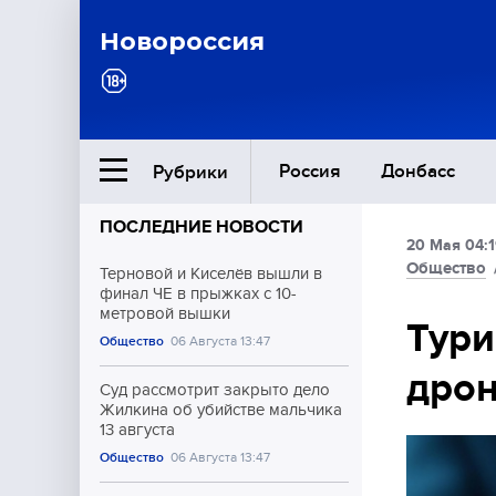
Новороссия
Россия
Донбасс
Рубрики
ПОСЛЕДНИЕ НОВОСТИ
20 Мая 04:
Ближний Восток
Общество
Терновой и Киселёв вышли в
финал ЧЕ в прыжках с 10-
метровой вышки
Общество
Тури
Общество
06 Августа 13:47
дрон
Культура
Суд рассмотрит закрыто дело
Жилкина об убийстве мальчика
13 августа
Общество
06 Августа 13:47