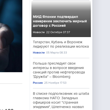
МИД Японии подтвердил
намерение заключить мирный
договор с Россией
Новости
22 Октября 07:37
Татарстан, Кубань и Воронеж
лидируют по реализации молока
Новости
05 Марта 08:33
Польша преследует свои
интересы в вопросе введения
санкций против нефтепровода
"Дружба" – Bloomberg
Россия
25 Ноября 17:53
В списке подполковник из штаба
главкома НАТО: Западных
офицеров косит "странная
эпидемия", Шлепченко назвал