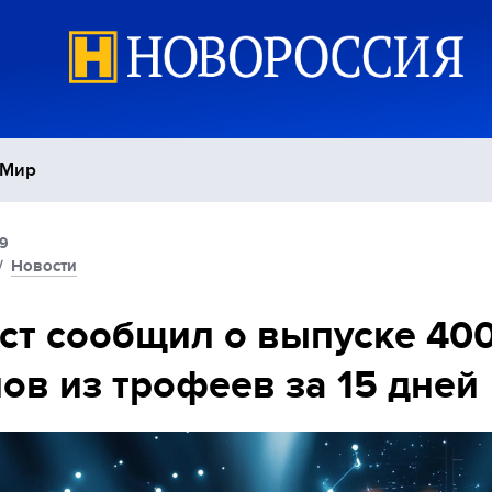
Мир
19
Политика
С
/
Новости
Экономика
П
ст сообщил о выпуске 40
ов из трофеев за 15 дней
Спорт