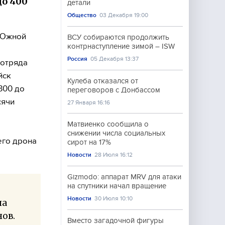
до 400
детали
Общество
03 Декабря 19:00
 Южной
ВСУ собираются продолжить
контрнаступление зимой – ISW
Россия
05 Декабря 13:37
отряда
йск
Кулеба отказался от
300 до
переговоров с Донбассом
сячи
27 Января 16:16
Матвиенко сообщила о
снижении числа социальных
его дрона
сирот на 17%
Новости
28 Июля 16:12
Gizmodo: аппарат MRV для атаки
на спутники начал вращение
Новости
30 Июля 10:10
ша
нов.
Вместо загадочной фигуры