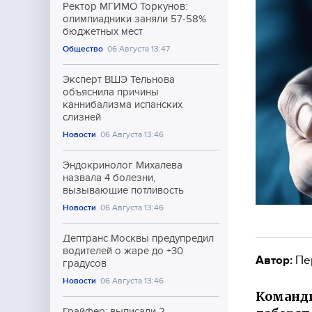
Ректор МГИМО Торкунов:
олимпиадники заняли 57-58%
бюджетных мест
Общество
06 Августа 13:47
Эксперт ВШЭ Тельнова
объяснила причины
каннибализма испанских
слизней
Новости
06 Августа 13:46
Эндокринолог Михалева
назвала 4 болезни,
вызывающие потливость
Новости
06 Августа 13:46
Дептранс Москвы предупредил
водителей о жаре до +30
Автор:
Пе
градусов
Новости
06 Августа 13:46
Команди
Грайфер: выписали 2