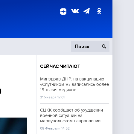
СЕЙЧАС ЧИТАЮТ
пецоперация
Минздрав ДНР: на вакцинацию
«Спутником V» записались более
роисшествия
0
15 тысяч медиков
31 Января 17:01
СЦКК сообщает об ухудшении
военной ситуации на
мариупольском направлении
08 Февраля 14:52