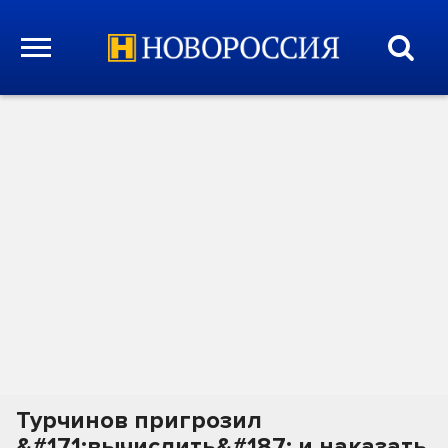
Турчинов пригрозил
&#171;вычислить&#187; и наказать