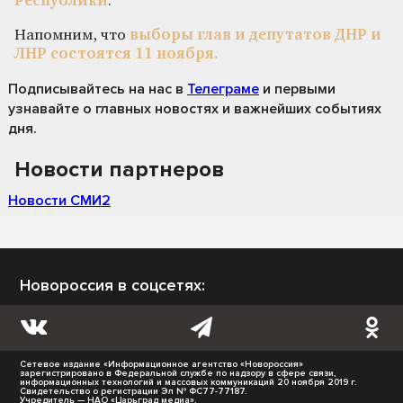
Республики
.
Напомним, что
выборы глав и депутатов ДНР и
ЛНР состоятся 11 ноября.
Подписывайтесь на нас
в
Телеграме
и первыми
узнавайте о главных новостях и важнейших событиях
дня.
Новости партнеров
Новости СМИ2
Новороссия в соцсетях:
Сетевое издание «Информационное агентство «Новороссия»
зарегистрировано в Федеральной службе по надзору в сфере связи,
информационных технологий и массовых коммуникаций 20 ноября 2019 г.
Свидетельство о регистрации Эл № ФС77-77187.
Учредитель — НАО «Царьград медиа».