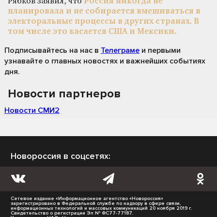
Рябков заявил, что
Россия никогда не
планировала и не собирается вмешиваться в
электоральные процессы в других странах. В
том числе это касается США и Мексики.
Подписывайтесь на нас
в
Телеграме
и первыми
узнавайте о главных новостях и важнейших событиях
дня.
Новости партнеров
Новости СМИ2
Новороссия в соцсетях:
Сетевое издание «Информационное агентство «Новороссия»
зарегистрировано в Федеральной службе по надзору в сфере связи,
информационных технологий и массовых коммуникаций 20 ноября 2019 г.
Свидетельство о регистрации Эл № ФС77-77187.