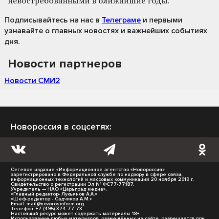
невостребованными в ближайшие годы.
Подписывайтесь на нас
в
Телеграме
и первыми
узнавайте о главных новостях и важнейших событиях
дня.
Новости партнеров
Новости СМИ2
Новороссия в соцсетях:
Сетевое издание «Информационное агентство «Новороссия»
зарегистрировано в Федеральной службе по надзору в сфере связи,
информационных технологий и массовых коммуникаций 20 ноября 2019 г.
Свидетельство о регистрации Эл № ФС77-77187.
Учредитель — НАО «Царьград медиа».
«Главный редактор- Лукьянов А.А.»
«Шеф-редактор - Садчиков А.М.»
Email:
mail@novorosinform.org
Телефон: +7 (495) 374-77-73
Настоящий ресурс может содержать материалы 18+.
Использование любых материалов, размещённых на сайте, разрешается при