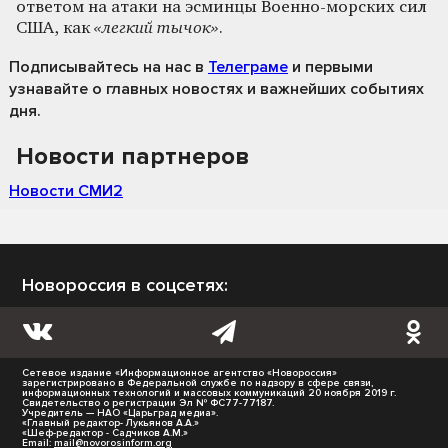
ответом на атаки на эсминцы Военно-морских сил
США, как
«легкий тычок»
.
Подписывайтесь на нас
в
Телеграме
и первыми
узнавайте о главных новостях и важнейших событиях
дня.
Новости партнеров
Новости СМИ2
Новороссия в соцсетях:
Сетевое издание «Информационное агентство «Новороссия»
зарегистрировано в Федеральной службе по надзору в сфере связи,
информационных технологий и массовых коммуникаций 20 ноября 2019 г.
Свидетельство о регистрации Эл № ФС77-77187.
Учредитель — НАО «Царьград медиа».
«Главный редактор- Лукьянов А.А.»
«Шеф-редактор - Садчиков А.М.»
Email:
mail@novorosinform.org