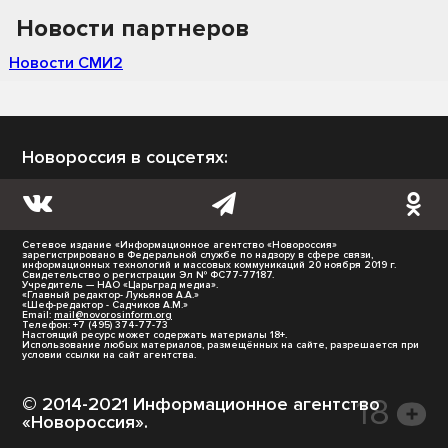
Новости партнеров
Новости СМИ2
Новороссия в соцсетях:
Сетевое издание «Информационное агентство «Новороссия»
зарегистрировано в Федеральной службе по надзору в сфере связи,
информационных технологий и массовых коммуникаций 20 ноября 2019 г.
Свидетельство о регистрации Эл № ФС77-77187.
Учредитель — НАО «Царьград медиа».
«Главный редактор- Лукьянов А.А.»
«Шеф-редактор - Садчиков А.М.»
Email:
mail@novorosinform.org
Телефон: +7 (495) 374-77-73
Настоящий ресурс может содержать материалы 18+.
Использование любых материалов, размещённых на сайте, разрешается при
условии ссылки на сайт агентства.
© 2014-2021 Информационное агентство
«Новороссия».