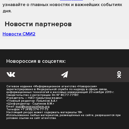
узнавайте о главных новостях и важнейших событиях
дня.
Новости партнеров
Новости СМИ2
Новороссия в соцсетях:
Сетевое издание «Информационное агентство «Новороссия»
зарегистрировано в Федеральной службе по надзору в сфере связи,
информационных технологий и массовых коммуникаций 20 ноября 2019 г.
Свидетельство о регистрации Эл № ФС77-77187.
Учредитель — НАО «Царьград медиа».
«Главный редактор- Лукьянов А.А.»
«Шеф-редактор - Садчиков А.М.»
Email:
mail@novorosinform.org
Телефон: +7 (495) 374-77-73
Настоящий ресурс может содержать материалы 18+.
Использование любых материалов, размещённых на сайте, разрешается при
условии ссылки на сайт агентства.