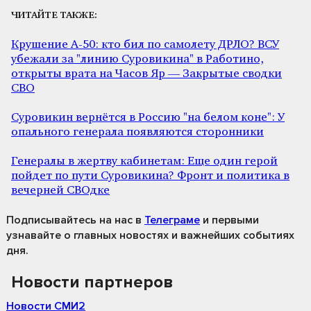
ЧИТАЙТЕ ТАКЖЕ:
Крушение А-50: кто бил по самолету ДРЛО? ВСУ
убежали за "линию Суровикина" в Работино,
открыты врата на Часов Яр — Закрытые сводки
СВО
Суровикин вернётся в Россию "на белом коне": У
опального генерала появляются сторонники
Генералы в жертву кабинетам: Еще один герой
пойдет по пути Суровикина? Фронт и политика в
вечерней СВОдке
Подписывайтесь на нас
в
Телеграме
и первыми
узнавайте о главных новостях и важнейших событиях
дня.
Новости партнеров
Новости СМИ2