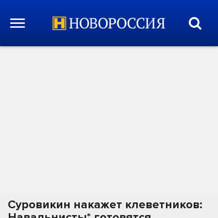
Суровикин накажет клеветников:
Навальнисты* готовятся