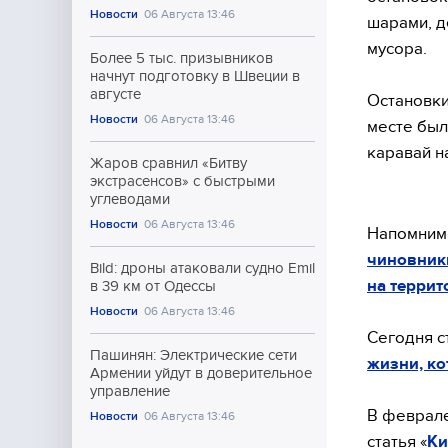
Новости
06 Августа 13:46
шарами, д
мусора.
Более 5 тыс. призывников
начнут подготовку в Швеции в
августе
Остановки
Новости
06 Августа 13:46
месте был
каравай н
Жаров сравнил «Битву
экстрасенсов» с быстрыми
углеводами
Новости
06 Августа 13:46
Напомним,
чиновники
Bild: дроны атаковали судно Emil
на террит
в 39 км от Одессы
Новости
06 Августа 13:46
Сегодня с
Пашинян: Электрические сети
жизни, к
Армении уйдут в доверительное
управление
В феврале
Новости
06 Августа 13:46
статья «
Ки