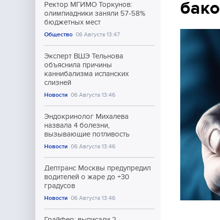
бак
Ректор МГИМО Торкунов:
олимпиадники заняли 57-58%
бюджетных мест
Общество
06 Августа 13:47
Эксперт ВШЭ Тельнова
объяснила причины
каннибализма испанских
слизней
Новости
06 Августа 13:46
Эндокринолог Михалева
назвала 4 болезни,
вызывающие потливость
Новости
06 Августа 13:46
Дептранс Москвы предупредил
водителей о жаре до +30
градусов
Новости
06 Августа 13:46
Грайфер: выписали 2