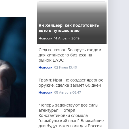
Ян Хайцеэр: как подготовить
авто к путешествию
Новости
14 Апреля 20:19
Седых назвал Беларусь входом
для китайского бизнеса на
рынок ЕАЭС
Новости
02 Июня 13:40
Трамп: Иран не создаст ядерное
оружие, сделка займет 60 дней
Новости
05 Августа 06:47
"Теперь задействуют все силы
агентуры": Потеря
Константиновки сломала
"стамбульский план". Ближайшие
дни будут тяжелыми для России