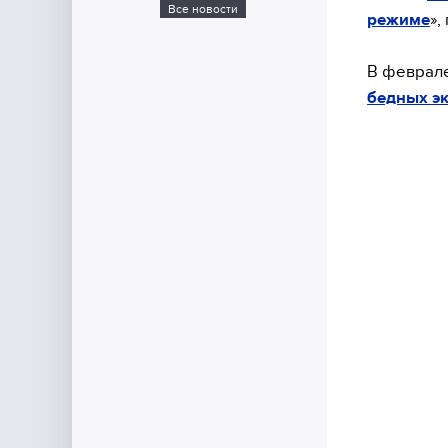
Все новости
режиме
»,
В феврале
бедных эк