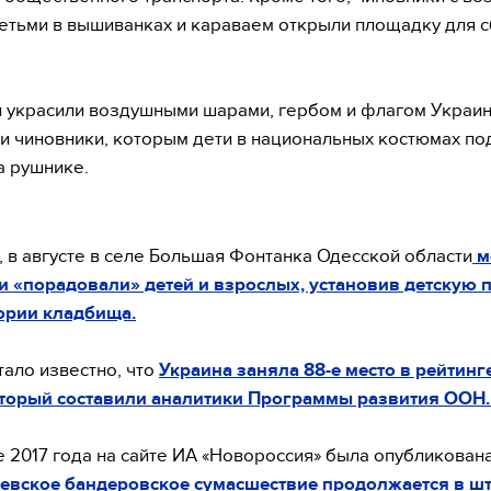
етьми в вышиванках и караваем открыли площадку для 
 украсили воздушными шарами, гербом и флагом Украин
и чиновники, которым дети в национальных костюмах по
а рушнике.
 в августе в селе Большая Фонтанка Одесской области
м
 «порадовали» детей и взрослых, установив детскую
ории кладбища.
тало известно, что
Украина заняла 88-е место в рейтинг
оторый составили аналитики Программы развития ООН
 2017 года на сайте ИА «Новороссия» была опубликован
евское бандеровское сумасшествие продолжается в ш