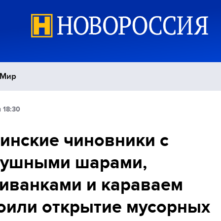
Мир
 18:30
Политика
С
инские чиновники с
Экономика
П
душными шарами,
Спорт
иванками и караваем
оили открытие мусорных