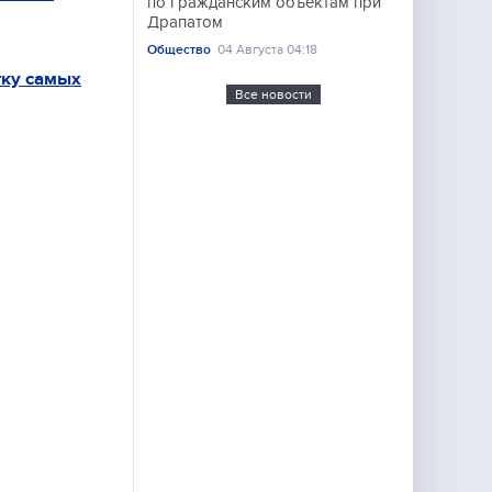
по гражданским объектам при
Драпатом
Общество
04 Августа 04:18
тку самых
Все новости