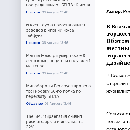
пострадавших от БПЛА 16 июля
Автор:
Ре
Новости
06 Августа 13:46
Nikkei: Toyota приостановит 9
В Волча
заводов в Японии из-за
торжест
тайфуна
Об этом
Новости
06 Августа 13:46
местных
торжест
Маттиа Маэстри умер после 9
лет в коме; родители получили 1
дизайн
млн евро
Новости
06 Августа 13:46
В Волчанс
открыли н
Минобороны Беларуси провело
журналист
тренировку 56-го полка по
перехвату БПЛА
Общество
06 Августа 13:46
Сельсовет
The BMJ: тирзепатид снизил
новых, а 
риск инфаркта и инсульта на
32%
остановок