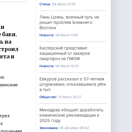
Статьи
06 Июля 21:00
Линь Цзянь: военный путь не
решит проблем Ближнего
ки
Востока
 баки.
Новости
09 Июня 11:05
ь на
строил
Касперский представил
защищенный от хакеров
нта и
смартфон на ПМЭФ
Новости
04 Июня 15:53
но
Евкуров рассказал о 57-летнем
раинские
штурмовике, отказавшемся уйти
в тыл
Общество
31 Июля 20:27
Минздрав обещает доработать
трех
клинические рекомендации к
2025 году
ых
Экономика
05 Декабря 06:02
оздушными