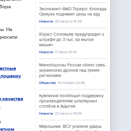
сбора
Экономист ФАО Тореро: блокада
Ормуза поднимет цены на еду
Новости
05 Августа 16:49
ы. На
Юрист Соловьёв предупредил о
дносили
штрафе до 3 тыс. за мытьё
машин
Новости
17 Июня 15:40
Минобороны России сбило семь
естные
украинских дронов над тремя
 площадку
регионами
Общество
10 Ноября 22:06
Кумпилов пообещал поддержку
е качества
производителям шпалерных
.
столбов в Адыгее
Новости
03 Августа 19:36
а
Мирошник: ВСУ усилили удары
татном