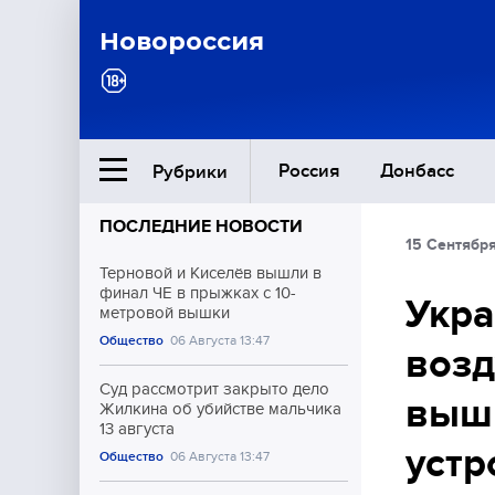
Новороссия
Россия
Донбасс
Рубрики
ПОСЛЕДНИЕ НОВОСТИ
15 Сентября
Ближний Восток
Терновой и Киселёв вышли в
финал ЧЕ в прыжках с 10-
Укра
метровой вышки
Общество
Общество
06 Августа 13:47
воз
Культура
Суд рассмотрит закрыто дело
выш
Жилкина об убийстве мальчика
13 августа
устр
Общество
06 Августа 13:47