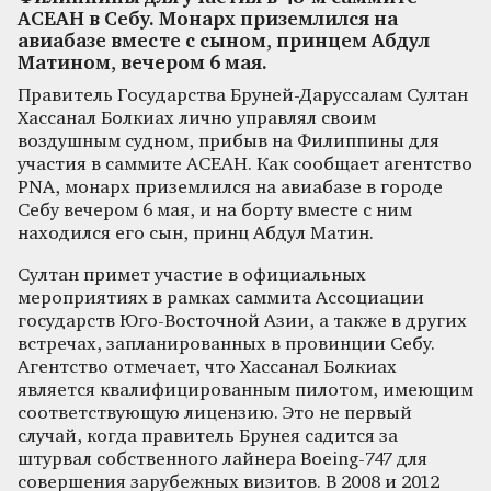
АСЕАН в Себу. Монарх приземлился на
авиабазе вместе с сыном, принцем Абдул
Матином, вечером 6 мая.
Правитель Государства Бруней-Даруссалам Султан
Хассанал Болкиах лично управлял своим
воздушным судном, прибыв на Филиппины для
участия в саммите АСЕАН. Как сообщает агентство
PNA, монарх приземлился на авиабазе в городе
Себу вечером 6 мая, и на борту вместе с ним
находился его сын, принц Абдул Матин.
Султан примет участие в официальных
мероприятиях в рамках саммита Ассоциации
государств Юго-Восточной Азии, а также в других
встречах, запланированных в провинции Себу.
Агентство отмечает, что Хассанал Болкиах
является квалифицированным пилотом, имеющим
соответствующую лицензию. Это не первый
случай, когда правитель Брунея садится за
штурвал собственного лайнера Boeing-747 для
совершения зарубежных визитов. В 2008 и 2012