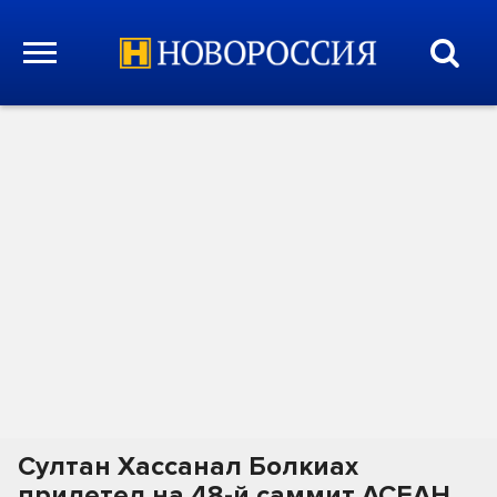
Султан Хассанал Болкиах
прилетел на 48-й саммит АСЕАН