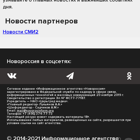
дня.
Новости партнеров
Новости СМИ2
Новороссия в соцсетях:
Сетевое издание «Информационное агентство «Новороссия»
зарегистрировано в Федеральной службе по надзору в сфере связи,
информационных технологий и массовых коммуникаций 20 ноября 2019 г.
Свидетельство о регистрации Эл № ФС77-77187.
Учредитель — НАО «Царьград медиа».
«Главный редактор- Лукьянов А.А.»
«Шеф-редактор - Садчиков А.М.»
Email:
mail@novorosinform.org
Телефон: +7 (495) 374-77-73
Настоящий ресурс может содержать материалы 18+.
Использование любых материалов, размещённых на сайте, разрешается при
условии ссылки на сайт агентства.
© 2014-2021 Информационное агентство