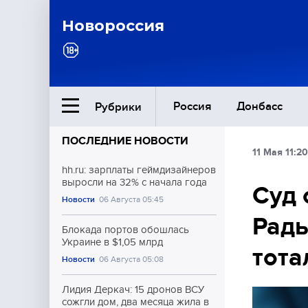
Новороссия
Россия
Донбасс
Рубрики
ПОСЛЕДНИЕ НОВОСТИ
11 Мая 11:20
Ближний Восток
hh.ru: зарплаты геймдизайнеров
выросли на 32% с начала года
Суд 
Новости
06 Августа 05:45
Общество
Рады
Блокада портов обошлась
Культура
Украине в $1,05 млрд
тота
Новости
06 Августа 05:08
Лидия Деркач: 15 дронов ВСУ
сожгли дом, два месяца жила в