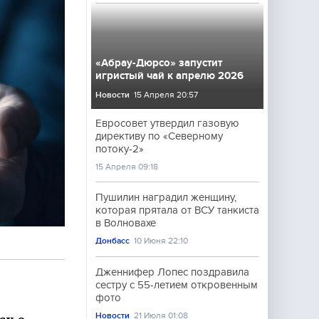
«Абрау-Дюрсо» запустит
игристый чай к апрелю 2026
Новости
15 Апреля 20:57
Евросовет утвердил газовую
директиву по «Северному
потоку-2»
15 Апреля 09:18
Пушилин наградил женщину,
которая прятала от ВСУ танкиста
в Волновахе
Донбасс
10 Июня 22:10
Дженнифер Лопес поздравила
сестру с 55-летием откровенным
фото
Новости
21 Июля 01:08