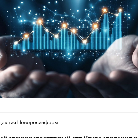
дакция Новоросинформ