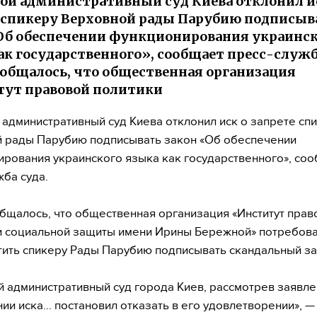
й административный суд Киева отклонил и
 спикеру Верховной рады Парубию подписыв
Об обеспечении функционирования украинс
ак государственного», сообщает пресс-служб
ообщалось, что общественная организация
ут правовой политики
административный суд Киева отклонил иск о запрете сп
 рады Парубию подписывать закон «Об обеспечении
рования украинского языка как государственного», со
жба суда.
бщалось, что общественная организация «Институт прав
и социальной защиты имени Ирины Бережной» потребов
тить спикеру Рады Парубию подписывать скандальный за
 административный суд города Киев, рассмотрев заявле
ии иска… постановил отказать в его удовлетворении», —