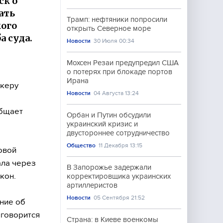
ск о
ать
Трамп: нефтяники попросили
кого
открыть Северное море
а суда.
Новости
30 Июля 00:34
Мохсен Резаи предупредил США
о потерях при блокаде портов
Ирана
икеру
Новости
04 Августа 13:24
общает
Орбан и Путин обсудили
украинский кризис и
двустороннее сотрудничество
Общество
11 Декабря 13:15
овой
ала через
В Запорожье задержали
кон.
корректировщика украинских
артиллеристов
Новости
05 Сентября 21:52
ние об
 говорится
Страна: в Киеве военкомы