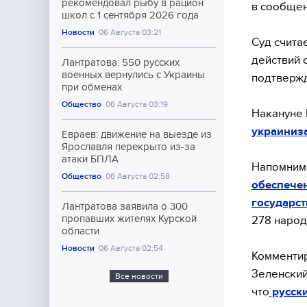
рекомендовал рыбу в рацион
в сообщен
школ с 1 сентября 2026 года
Новости
06 Августа 03:21
Суд счита
действий 
Лантратова: 550 русских
военных вернулись с Украины
подтвержд
при обменах
Общество
06 Августа 03:19
Накануне 
украиниз
Евраев: движение на выезде из
Ярославля перекрыто из-за
атаки БПЛА
Напомним
Общество
06 Августа 02:58
обеспече
государс
Лантратова заявила о 300
пропавших жителях Курской
278 народ
области
Новости
06 Августа 02:54
Комментир
Зеленский
Все новости
что
русски