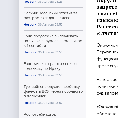
Окружно
Новости
06 Августа 04:25
запрете
закон «
Соскин: Зеленский ответит за
разгром складов в Киеве
языка к
Новости
06 Августа 03:53
Ранее с
«Инстит
Гриб предложил выплачивать
по 15 тысяч рублей школьникам
Окружной 
к 1 сентября
Верховной
Новости
06 Августа 03:53
функциони
Вэнс заявил о расхождениях с
пресс-слу
Нетаньяху по Ирану
Новости
06 Августа 03:53
Ранее соо
политики 
Туртиайнен допустил вербовку
финнов в ВСУ через посольство
суд запре
в Хельсинки
Новости
06 Августа 03:52
«Окружной
обеспечен
Роспотребнадзор