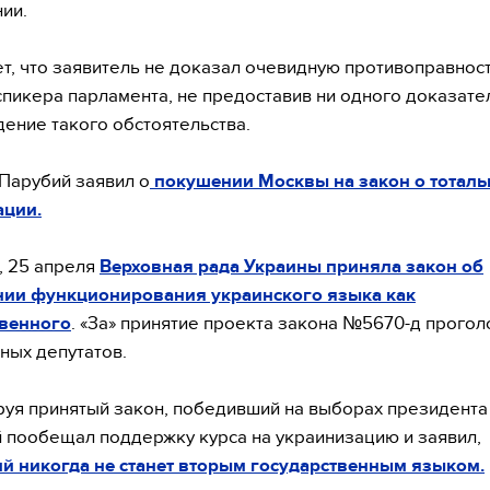
ии.
ет, что заявитель не доказал очевидную противоправнос
спикера парламента, не предоставив ни одного доказате
ение такого обстоятельства.
Парубий заявил о
покушении Москвы на закон о тоталь
ации.
, 25 апреля
Верховная рада Украины приняла закон об
нии функционирования украинского языка как
твенного
. «За» принятие проекта закона №5670-д прого
ных депутатов.
уя принятый закон, победивший на выборах президента
 пообещал поддержку курса на украинизацию и заявил,
й никогда не станет вторым государственным языком.