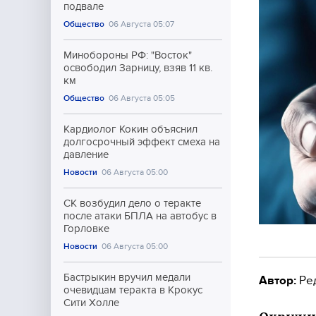
подвале
Общество
06 Августа 05:07
Минобороны РФ: "Восток"
освободил Зарницу, взяв 11 кв.
км
Общество
06 Августа 05:05
Кардиолог Кокин объяснил
долгосрочный эффект смеха на
давление
Новости
06 Августа 05:00
СК возбудил дело о теракте
после атаки БПЛА на автобус в
Горловке
Новости
06 Августа 05:00
Бастрыкин вручил медали
Автор:
Ре
очевидцам теракта в Крокус
Сити Холле