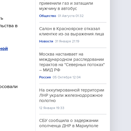
применили газ и затащили
мужчину в автобус
Общество
01 Августа 01:32
ть
льства в
Салон в Красноярске отказал
клиентке из-за выражения лица
Новости
31 Января 21:19
ной
Москва настаивает на
международном расследовании
терактов на "Северных потоках"
– МИД РФ
Россия
05 Октября 12:04
лосовали
На оккупированной территории
ЛНР украли железнодорожное
полотно
12 Января 19:33
СБУ сообщила о задержании
ополченца ДНР в Мариуполе