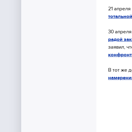
21 апреля
тотальной
30 апрел
радой зак
заявил, ч
конфронт
В тот же 
намерении