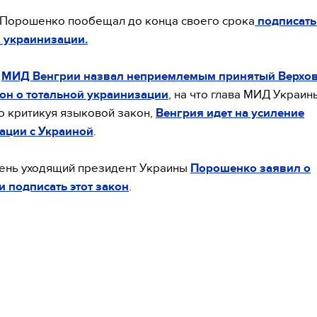
 Порошенко пообещал до конца своего срока
подписать
 украинизации.
я
МИД Венгрии назвал неприемлемым принятый Верхо
он о тотальной украинизации
, на что глава МИД Украи
то критикуя языковой закон,
Венгрия идет на усиление
ации с Украиной
.
день уходящий президент Украины
Порошенко заявил о
 подписать этот закон
.