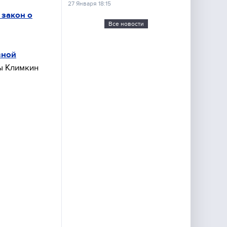
27 Января 18:15
 закон о
Все новости
вной
ны Климкин