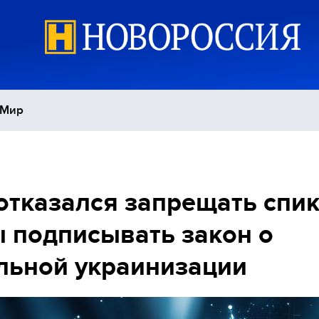
Мир
Политика
С
отказался запрещать спи
Экономика
П
 подписывать закон о
Спорт
льной украинизации