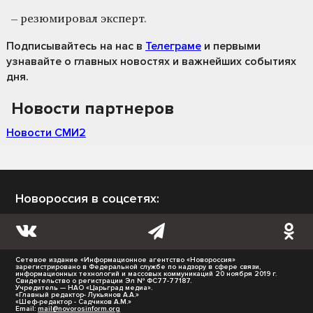
– резюмировал эксперт.
Подписывайтесь на нас
в
Телеграме
и первыми
узнавайте о главных новостях и важнейших событиях
дня.
Новости партнеров
Новости СМИ2
Новороссия в соцсетях:
Сетевое издание «Информационное агентство «Новороссия»
зарегистрировано в Федеральной службе по надзору в сфере связи,
информационных технологий и массовых коммуникаций 20 ноября 2019 г.
Свидетельство о регистрации Эл № ФС77-77187.
Учредитель — НАО «Царьград медиа».
«Главный редактор- Лукьянов А.А.»
«Шеф-редактор - Садчиков А.М.»
Email:
mail@novorosinform.org