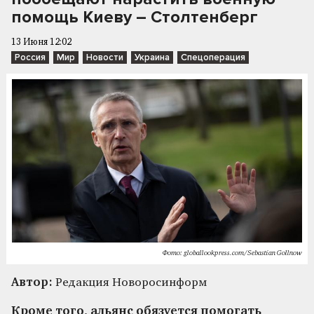
помощь Киеву – Столтенберг
13 Июня 12:02
Россия
Мир
Новости
Украина
Спецоперация
Фото: globallookpress.com/Sebastian Gollnow
Автор:
Редакция Новоросинформ
Кроме того, альянс обязуется помогать