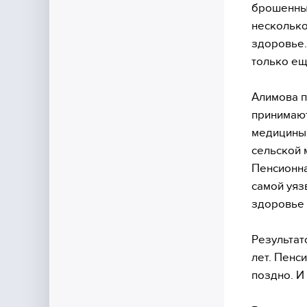
брошенны
несколько
здоровье.
только ещ
Алимова п
принимают
медицины 
сельской 
Пенсионна
самой уяз
здоровье 
Результат
лет. Пенс
поздно. И