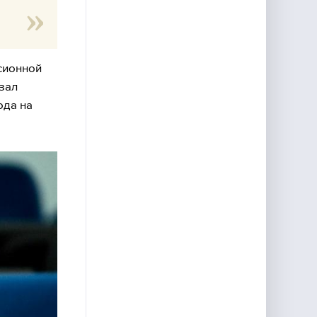
сионной
зал
ода на