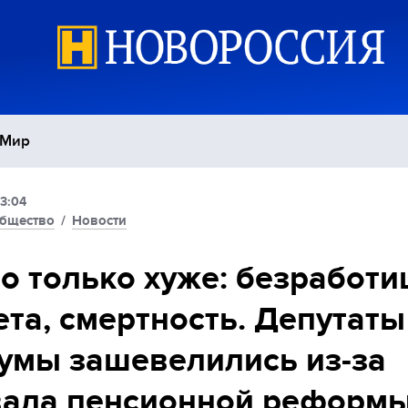
Мир
3:04
Политика
С
бщество
/
Новости
Экономика
П
о только хуже: безработи
та, смертность. Депутаты
Спорт
умы зашевелились из-за
вала пенсионной реформ