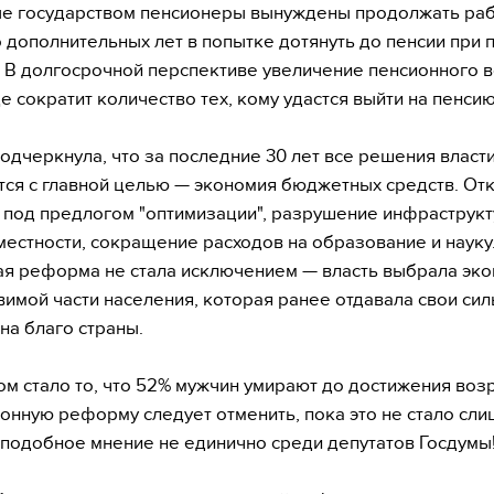
е государством пенсионеры вынуждены продолжать раб
 дополнительных лет в попытке дотянуть до пенсии при 
 В долгосрочной перспективе увеличение пенсионного 
е сократит количество тех, кому удастся выйти на пенсию
одчеркнула, что за последние 30 лет все решения власт
ся с главной целью — экономия бюджетных средств. Отк
под предлогом "оптимизации", разрушение инфраструк
местности, сокращение расходов на образование и науку
я реформа не стала исключением — власть выбрала эк
вимой части населения, которая ранее отдавала свои сил
на благо страны.
ом стало то, что 52% мужчин умирают до достижения воз
ионную реформу следует отменить, пока это не стало сл
 подобное мнение не единично среди депутатов Госдумы