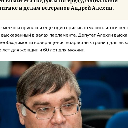
ен комитета Госдумы по труду, социальной
литике и делам ветеранов Андрей Алехин.
 месяцы принесли еще один призыв отменить итоги пен
высказанный в залах парламента. Депутат Алехин выска
необходимости возвращения возрастных границ для вых
5 лет для женщин и 60 лет для мужчин.