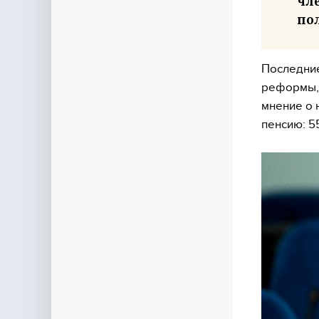
чл
по
Последние
реформы, 
мнение о 
пенсию: 5