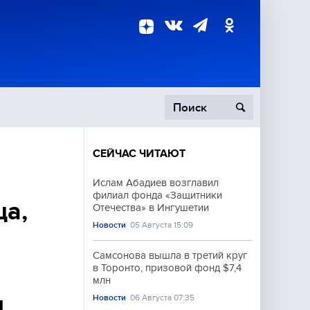
СЕЙЧАС ЧИТАЮТ
пецоперация
Ислам Абадиев возглавил
филиал фонда «Защитники
роисшествия
ца,
Отечества» в Ингушетии
Новости
05 Августа 15:09
Самсонова вышла в третий круг
в Торонто, призовой фонд $7,4
млн
ы
Новости
06 Августа 07:35