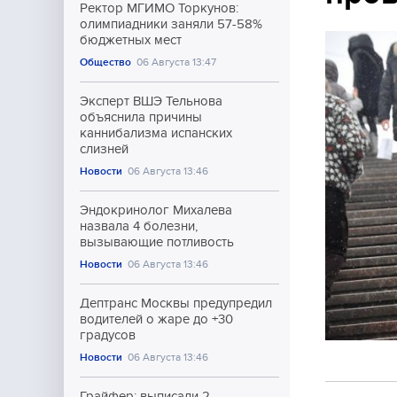
Ректор МГИМО Торкунов:
олимпиадники заняли 57-58%
бюджетных мест
Общество
06 Августа 13:47
Эксперт ВШЭ Тельнова
объяснила причины
каннибализма испанских
слизней
Новости
06 Августа 13:46
Эндокринолог Михалева
назвала 4 болезни,
вызывающие потливость
Новости
06 Августа 13:46
Дептранс Москвы предупредил
водителей о жаре до +30
градусов
Новости
06 Августа 13:46
Грайфер: выписали 2