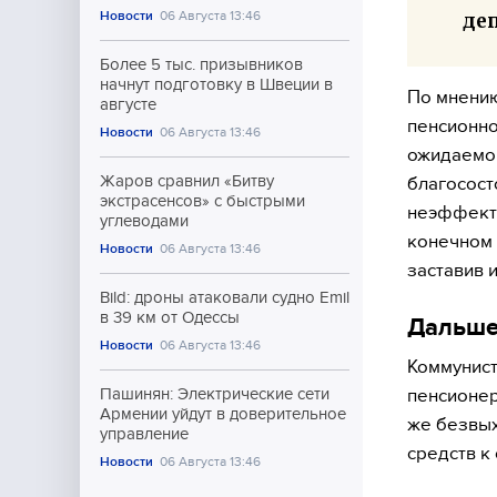
Новости
06 Августа 13:46
де
Более 5 тыс. призывников
начнут подготовку в Швеции в
По мнению
августе
пенсионно
Новости
06 Августа 13:46
ожидаемой
Жаров сравнил «Битву
благосост
экстрасенсов» с быстрыми
неэффекти
углеводами
конечном 
Новости
06 Августа 13:46
заставив 
Bild: дроны атаковали судно Emil
в 39 км от Одессы
Дальше
Новости
06 Августа 13:46
Коммунист
пенсионер
Пашинян: Электрические сети
Армении уйдут в доверительное
же безвых
управление
средств к
Новости
06 Августа 13:46