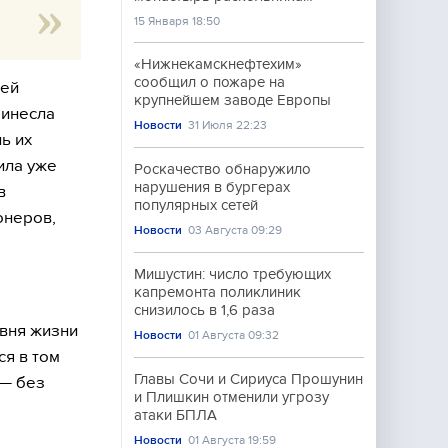
15 Января 18:50
«Нижнекамскнефтехим»
сообщил о пожаре на
лей
крупнейшем заводе Европы
ринесла
Новости
31 Июля 22:23
ь их
ила уже
Роскачество обнаружило
нарушения в бургерах
в
популярных сетей
онеров,
Новости
03 Августа 09:29
Мишустин: число требующих
капремонта поликлиник
снизилось в 1,6 раза
вня жизни
Новости
01 Августа 09:32
ся в том
Главы Сочи и Сириуса Прошунин
 — без
и Плишкин отменили угрозу
атаки БПЛА
Новости
01 Августа 19:59