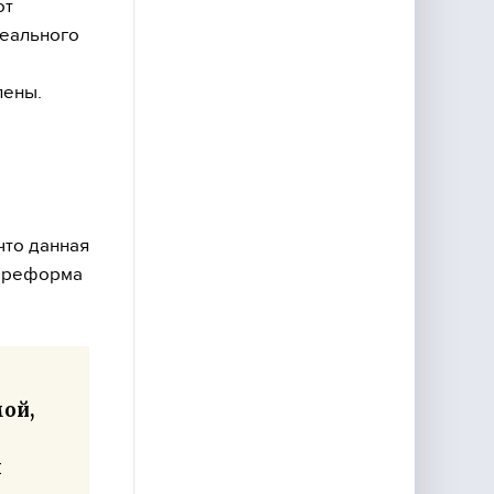
от
реального
лены.
что данная
о реформа
ой,
л