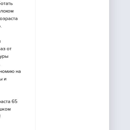
отать
плохом
возраста
.
и
аз от
туры
.
ономию на
ы и
раста 65
ишком
!