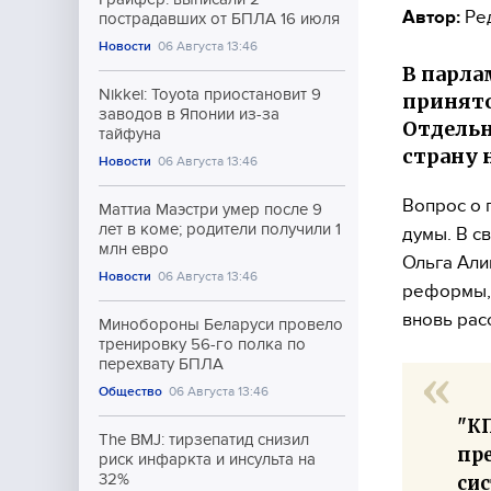
Автор:
Ре
пострадавших от БПЛА 16 июля
Новости
06 Августа 13:46
В парла
Nikkei: Toyota приостановит 9
принято
заводов в Японии из-за
Отдельн
тайфуна
страну 
Новости
06 Августа 13:46
Вопрос о 
Маттиа Маэстри умер после 9
лет в коме; родители получили 1
думы. В с
млн евро
Ольга Али
Новости
06 Августа 13:46
реформы, 
вновь рас
Минобороны Беларуси провело
тренировку 56-го полка по
перехвату БПЛА
Общество
06 Августа 13:46
"К
The BMJ: тирзепатид снизил
пр
риск инфаркта и инсульта на
32%
си