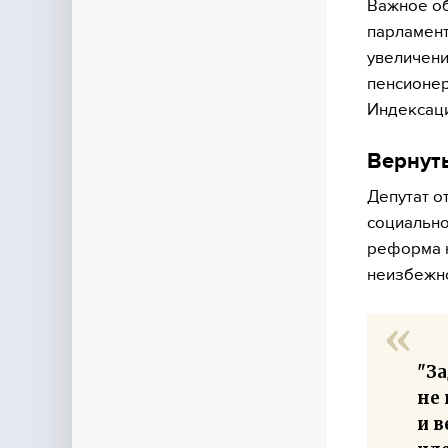
Важное о
парламент
увеличени
пенсионер
Индексаци
Вернуть
Депутат о
социально
реформа н
неизбежно
"З
не
и 