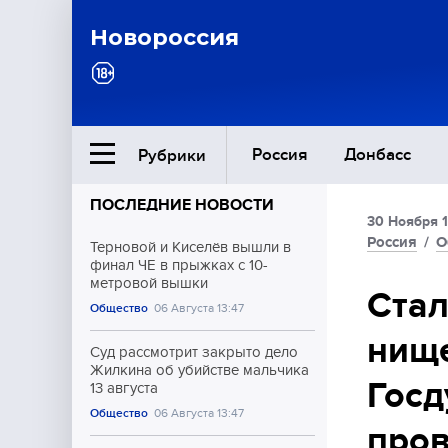
Новороссия
Россия
Донбасс
Рубрики
ПОСЛЕДНИЕ НОВОСТИ
30 Ноября 1
Ближний Восток
Россия
/
О
Терновой и Киселёв вышли в
финал ЧЕ в прыжках с 10-
метровой вышки
Общество
Стал
Общество
06 Августа 13:47
нище
Культура
Суд рассмотрит закрыто дело
Жилкина об убийстве мальчика
Госд
13 августа
Общество
06 Августа 13:47
про