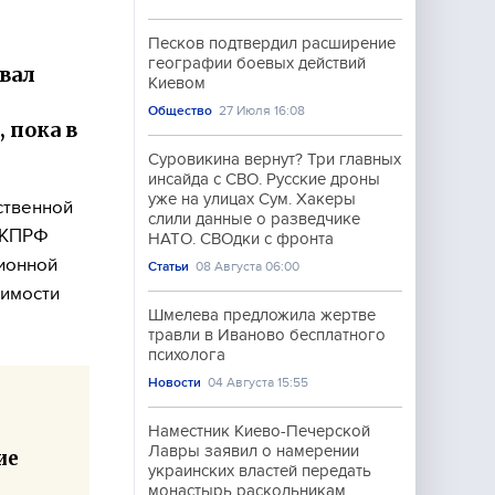
Песков подтвердил расширение
географии боевых действий
вал
Киевом
.
Общество
27 Июля 16:08
 пока в
Суровикина вернут? Три главных
инсайда с СВО. Русские дроны
уже на улицах Сум. Хакеры
ственной
слили данные о разведчике
т КПРФ
НАТО. СВОдки с фронта
ионной
Статьи
08 Августа 06:00
димости
Шмелева предложила жертве
травли в Иваново бесплатного
психолога
Новости
04 Августа 15:55
Наместник Киево-Печерской
Лавры заявил о намерении
ие
украинских властей передать
монастырь раскольникам