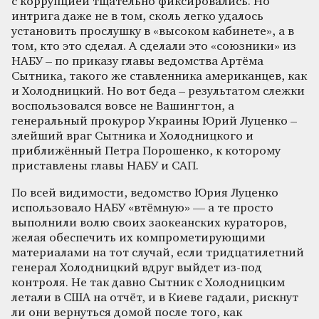
с коррупцией тщательно фиксировались. Но
интрига даже не в том, сколь легко удалось
установить прослушку в «высоком кабинете», а в
том, кто это сделал. А сделали это «союзники» из
НАБУ – по приказу главы ведомства Артёма
Сытника, такого же ставленника американцев, как
и Холодницкий. Но вот беда – результатом слежки
воспользовался вовсе не Вашингтон, а
генеральный прокурор Украины Юрий Луценко –
злейший враг Сытника и Холодницкого и
приближённый Петра Порошенко, к которому
приставлены главы НАБУ и САП.
По всей видимости, ведомство Юрия Луценко
использовало НАБУ «втёмную» — а те просто
выполнили волю своих заокеанских кураторов,
желая обеспечить их компрометирующими
материалами на тот случай, если тридцатилетний
генерал Холодницкий вдруг выйдет из-под
контроля. Не так давно Сытник с Холодницким
летали в США на отчёт, и в Киеве гадали, рискнут
ли они вернуться домой после того, как