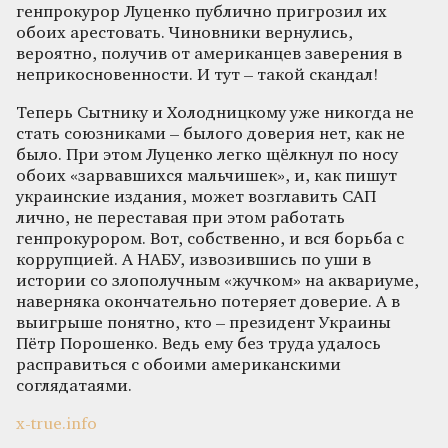
генпрокурор Луценко публично пригрозил их
обоих арестовать. Чиновники вернулись,
вероятно, получив от американцев заверения в
неприкосновенности. И тут – такой скандал!
Теперь Сытнику и Холодницкому уже никогда не
стать союзниками – былого доверия нет, как не
было. При этом Луценко легко щёлкнул по носу
обоих «зарвавшихся мальчишек», и, как пишут
украинские издания, может возглавить САП
лично, не переставая при этом работать
генпрокурором. Вот, собственно, и вся борьба с
коррупцией. А НАБУ, извозившись по уши в
истории со злополучным «жучком» на аквариуме,
наверняка окончательно потеряет доверие. А в
выигрыше понятно, кто – президент Украины
Пётр Порошенко. Ведь ему без труда удалось
расправиться с обоими американскими
соглядатаями.
x-true.info