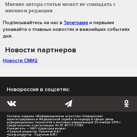
Мнение автора статьи может не совпадать с
мнением редакции
Подписывайтесь на нас
в
Телеграме
и первыми
узнавайте о главных новостях и важнейших событиях
дня.
Новости партнеров
Новости СМИ2
Новороссия в соцсетях:
Сетевое издание «Информационное агентство «Новороссия»
зарегистрировано в Федеральной службе по надзору в сфере связи,
информационных технологий и массовых коммуникаций 20 ноября 2019 г.
Свидетельство о регистрации Эл № ФС77-77187.
Учредитель — НАО «Царьград медиа».
«Главный редактор- Лукьянов А.А.»
«Шеф-редактор - Садчиков А.М.»