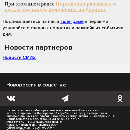
При этом днем ранее
Порошенко рассказал о
пользе военного положения на Украине
.
Подписывайтесь на нас
в
Телеграме
и первыми
узнавайте о главных новостях и важнейших событиях
дня.
Новости партнеров
Новости СМИ2
Новороссия в соцсетях:
Сетевое издание «Информационное агентство «Новороссия»
зарегистрировано в Федеральной службе по надзору в сфере связи,
информационных технологий и массовых коммуникаций 20 ноября 2019 г.
Свидетельство о регистрации Эл № ФС77-77187.
Учредитель — НАО «Царьград медиа».
«Главный редактор- Лукьянов А.А.»
«Шеф-редактор - Садчиков А.М.»