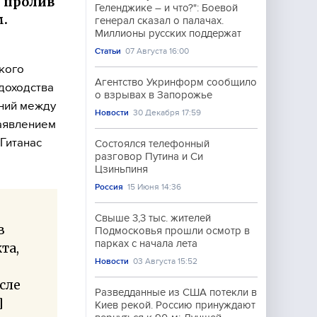
й пролив
Геленджике – и что?": Боевой
.
генерал сказал о палачах.
Миллионы русских поддержат
Статьи
07 Августа 16:00
кого
Агентство Укринформ сообщило
доходства
о взрывах в Запорожье
ний между
Новости
30 Декабря 17:59
аявлением
Гитанас
Состоялся телефонный
разговор Путина и Си
Цзиньпиня
Россия
15 Июня 14:36
Свыше 3,3 тыс. жителей
в
Подмосковья прошли осмотр в
парках с начала лета
та,
Новости
03 Августа 15:52
сле
Разведданные из США потекли в
]
Киев рекой. Россию принуждают