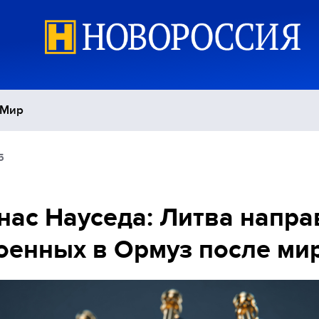
Мир
5
Политика
С
Экономика
П
нас Науседа: Литва напра
оенных в Ормуз после ми
Спорт