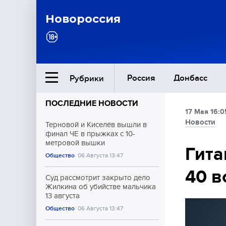
Новороссия
Россия
Донбасс
Рубрики
ПОСЛЕДНИЕ НОВОСТИ
17 Мая 16:0
Ближний Восток
Новости
Терновой и Киселёв вышли в
финал ЧЕ в прыжках с 10-
метровой вышки
Общество
Гита
Общество
06 Августа 13:47
40 в
Культура
Суд рассмотрит закрыто дело
Жилкина об убийстве мальчика
13 августа
Общество
06 Августа 13:47