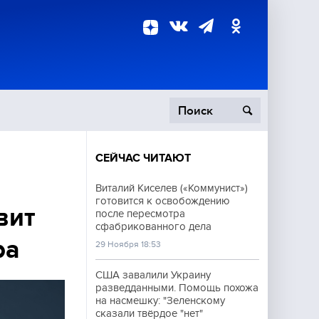
СЕЙЧАС ЧИТАЮТ
пецоперация
Виталий Киселев («Коммунист»)
готовится к освобождению
роисшествия
вит
после пересмотра
сфабрикованного дела
ра
29 Ноября 18:53
США завалили Украину
разведданными. Помощь похожа
на насмешку: "Зеленскому
сказали твёрдое "нет"