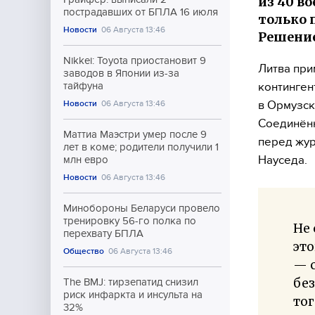
из 40 в
пострадавших от БПЛА 16 июля
только 
Новости
06 Августа 13:46
Решение
Nikkei: Toyota приостановит 9
Литва при
заводов в Японии из-за
континген
тайфуна
в Ормузск
Новости
06 Августа 13:46
Соединённ
Маттиа Маэстри умер после 9
перед жур
лет в коме; родители получили 1
Науседа.
млн евро
Новости
06 Августа 13:46
Минобороны Беларуси провело
тренировку 56-го полка по
Не 
перехвату БПЛА
это
Общество
06 Августа 13:46
— с
без
The BMJ: тирзепатид снизил
риск инфаркта и инсульта на
тог
32%