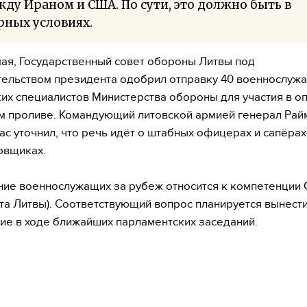
ду Ираном и США. По сути, это должно быть в
рных условиях.
 мая, Государственный совет обороны Литвы под
ельством президента одобрил отправку 40 военнослужа
их специалистов Министерства обороны для участия в о
 проливе. Командующий литовской армией генерал Рай
с уточнил, что речь идёт о штабных офицерах и сапёрах
овщиках.
ие военнослужащих за рубеж относится к компетенции
та Литвы). Соответствующий вопрос планируется вынести
ие в ходе ближайших парламентских заседаний.