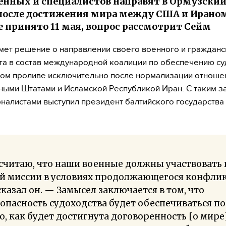
оенных и специалистов направят в Ормузски
после достижения мира между США и Ираном
 принято 11 мая, вопрос рассмотрит Сейм
мет решение о направлении своего военного и гражданс
та в состав международной коалиции по обеспечению су
ом проливе исключительно после нормализации отноше
ыми Штатами и Исламской Республикой Иран. С таким з
налистами выступил президент балтийского государства 
считаю, что наши военные должны участвовать 
й миссии в условиях продолжающегося конфлик
казал он. — Замысел заключается в том, что
опасность судоходства будет обеспечиваться по
о, как будет достигнута договоренность [о мире