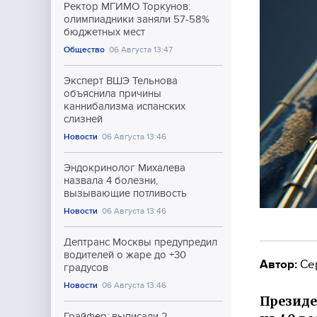
Ректор МГИМО Торкунов:
олимпиадники заняли 57-58%
бюджетных мест
Общество
06 Августа 13:47
Эксперт ВШЭ Тельнова
объяснила причины
каннибализма испанских
слизней
Новости
06 Августа 13:46
Эндокринолог Михалева
назвала 4 болезни,
вызывающие потливость
Новости
06 Августа 13:46
Дептранс Москвы предупредил
водителей о жаре до +30
Автор:
Се
градусов
Новости
06 Августа 13:46
Президе
Грайфер: выписали 2