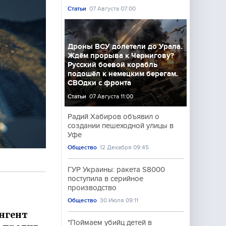
Статьи
07 Августа 07:00
Дроны ВСУ долетели до Урала.
Ждём прорыва к Чернигову?
Русский боевой корабль
подошёл к немецким берегам.
СВОдки с фронта
Статьи
07 Августа 11:00
Радий Хабиров объявил о
создании пешеходной улицы в
Уфе
Общество
12 Декабря 09:45
ГУР Украины: ракета S8000
поступила в серийное
производство
Общество
30 Июля 09:11
ингент
"Поймаем убийц детей в