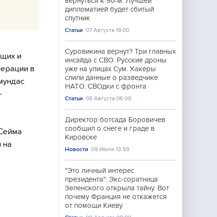
вернуться к 90-м: Лучшей
дипломатией будет сбитый
спутник
Статьи
07 Августа 19:00
Суровикина вернут? Три главных
щих и
инсайда с СВО. Русские дроны
перации в
уже на улицах Сум. Хакеры
слили данные о разведчике
мундас
НАТО. СВОдки с фронта
-
Статьи
08 Августа 06:00
Директор ботсада Боровичев
сообщил о снеге и граде в
 Сейма
Кировске
 на
Новости
09 Июля 13:59
"Это личный интерес
президента": Экс-соратница
Зеленского открыла тайну. Вот
почему Франция не откажется
от помощи Киеву