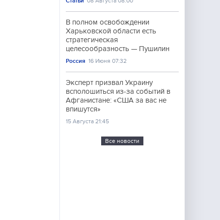
Статьи
08 Августа 08:00
В полном освобождении
Харьковской области есть
стратегическая
целесообразность — Пушилин
Россия
16 Июня 07:32
Эксперт призвал Украину
всполошиться из-за событий в
Афганистане: «США за вас не
впишутся»
15 Августа 21:45
Все новости