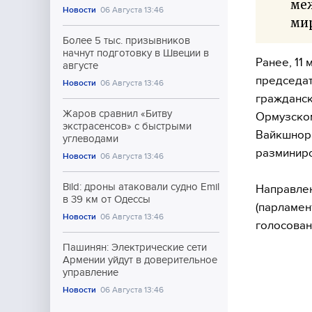
меж
Новости
06 Августа 13:46
ми
Более 5 тыс. призывников
начнут подготовку в Швеции в
Ранее, 11
августе
председат
Новости
06 Августа 13:46
гражданск
Жаров сравнил «Битву
Ормузском
экстрасенсов» с быстрыми
Вайкшнора
углеводами
разминир
Новости
06 Августа 13:46
Bild: дроны атаковали судно Emil
Направлен
в 39 км от Одессы
(парламен
Новости
06 Августа 13:46
голосован
Пашинян: Электрические сети
Армении уйдут в доверительное
управление
Новости
06 Августа 13:46