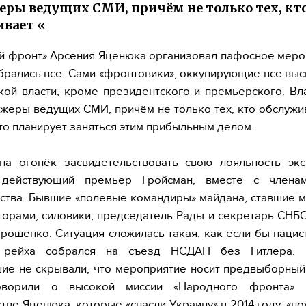
ры ведущих СМИ, причём не только тех, кт
вает «
й фронт» Арсения Яценюка организовал пафосное меро
брались все. Сами «фронтовики», оккупирующие все вы
кой власти, кроме президентского и премьерского. В
жеры ведущих СМИ, причём не только тех, кто обслужи
 кто планирует заняться этим прибыльным делом.
на огонёк засвидетельствовать свою лояльность экс
действующий премьер Гройсман, вместе с члена
ства. Бывшие «полевые командиры» майдана, ставшие 
торами, силовики, председатель Рады и секретарь СНБ
рошенко. Ситуация сложилась такая, как если бы нацис
о рейха собрался на съезд НСДАП без Гитлера. 
ие не скрывали, что мероприятие носит предвыборный
оворили о высокой миссии «Народного фронта» 
тве Яценюка, которые «спасли Украину» в 2014 году, «п