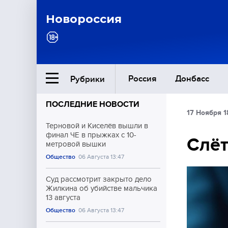
Новороссия
Россия
Донбасс
Рубрики
ПОСЛЕДНИЕ НОВОСТИ
17 Ноября 1
Ближний Восток
Терновой и Киселёв вышли в
финал ЧЕ в прыжках с 10-
Слёт
метровой вышки
Общество
Общество
06 Августа 13:47
Культура
Суд рассмотрит закрыто дело
Жилкина об убийстве мальчика
13 августа
Общество
06 Августа 13:47