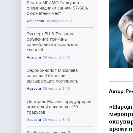
Ректор МГИМО Торкунов:
олимпиадники заняли 57-58%
бюджетных мест
Общество
06 Августа 13:47
Эксперт ВШЭ Тельнова
объяснила причины
каннибализма испанских
слизней
Новости
06 Августа 13:46
Эндокринолог Михалева
назвала 4 болезни,
вызывающие потливость
Новости
06 Августа 13:46
Автор:
Ре
Дептранс Москвы предупредил
«Народн
водителей о жаре до +30
градусов
меропри
Новости
06 Августа 13:46
оккупир
кроме п
Грайфер: выписали 2