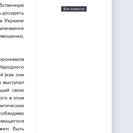
бственную
Все новости
ь досидеть
на Украине
мпичменте
имошенко,
ронников
«Народного
й (как они
к выступал
ущий свою
ого в этом
итических
еобходимо
ляющегося
лжен быть