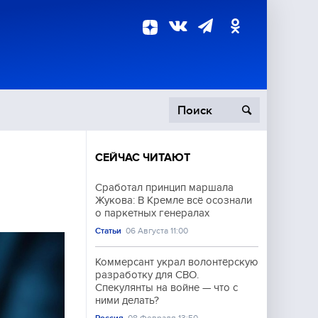
СЕЙЧАС ЧИТАЮТ
пецоперация
Сработал принцип маршала
Жукова: В Кремле всё осознали
роисшествия
о паркетных генералах
Статьи
06 Августа 11:00
Коммерсант украл волонтёрскую
разработку для СВО.
Спекулянты на войне — что с
ними делать?