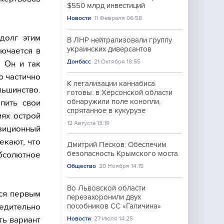
$550 млрд инвестиций
Новости
11 Февраля 06:58
долг этим
В ЛНР нейтрализовали группу
украинских диверсантов
лючается в
Донбасс
21 Октября 18:55
 Он и так
ю частично
К легализации каннабиса
льшинство.
готовы: в Херсонской области
обнаружили поле конопли,
епить свои
спрятанное в кукурузе
иях острой
12 Августа 13:19
зиционный
екают, что
Дмитрий Песков: Обеспечим
безопасность Крымского моста
абсолютное
Общество
20 Ноября 14:15
Во Львовской области
ся первым
перезахоронили двух
дительно
пособников СС «Галичина»
ть вариант
Новости
27 Июля 14:25