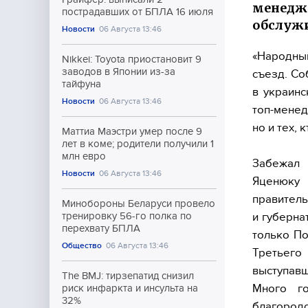
менедже
пострадавших от БПЛА 16 июля
обслужи
Новости
06 Августа 13:46
«Народны
Nikkei: Toyota приостановит 9
заводов в Японии из-за
съезд. Со
тайфуна
в украинс
Новости
06 Августа 13:46
топ-менед
но и тех,
Маттиа Маэстри умер после 9
лет в коме; родители получили 1
млн евро
Забежал 
Новости
06 Августа 13:46
Яценюку 
правитель
Минобороны Беларуси провело
и губерна
тренировку 56-го полка по
перехвату БПЛА
только По
Общество
06 Августа 13:46
Третьег
выступавш
The BMJ: тирзепатид снизил
Много г
риск инфаркта и инсульта на
32%
благородс