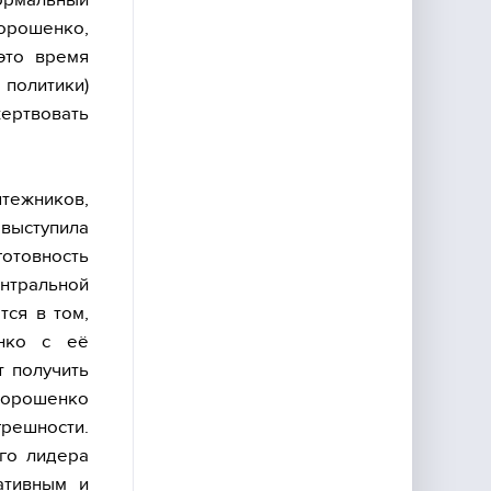
орошенко,
это время
политики)
ертвовать
тежников,
 выступила
товность
нтральной
тся в том,
енко с её
т получить
 Порошенко
грешности.
го лидера
ативным и