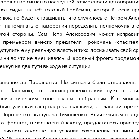
орошенко сигнал о последней возможности договоритьс
вот сидит на всё готовый Гройсман, который, если п
енюк, не будет спрашивать, что случилось с Петром Ал
ет напоминать о намерении переделить полномочия в е
угой стороны, Сам Пётр Алексеевич может исправит
ь премьером вместо предателя Гройсмана «спасител
уступить ему реальную власть и тихо досиживать свой ср
и ни во что не вмешиваясь. «Народный фронт» продемо
екнул на два пути выхода из ситуации.
решение за Порошенко. Но сигналы были отправлены 
о. Напомню, что антипорошенковский путч органи
-олигархическим консенсусом, собранным Коломойск
 был уличный гастролёр Саакашвили, а главным прете
 Порошенко выступала Тимошенко. Влиятельным предс
о фронта», в частности Авакову, предлагалось присое
в личном качестве, на условии сохранения за ними 
й. Мы знаем, что Аваков долго тянул время, сохраняя 