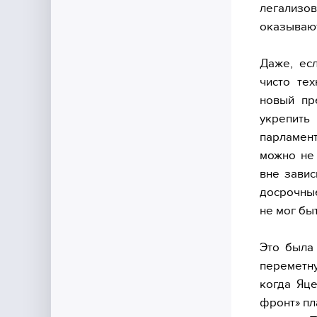
легализ
оказывают
Даже, ес
чисто те
новый пр
укрепить
парламент
можно не 
вне завис
досрочные
не мог бы
Это была
переметну
когда Яце
фронт» пл