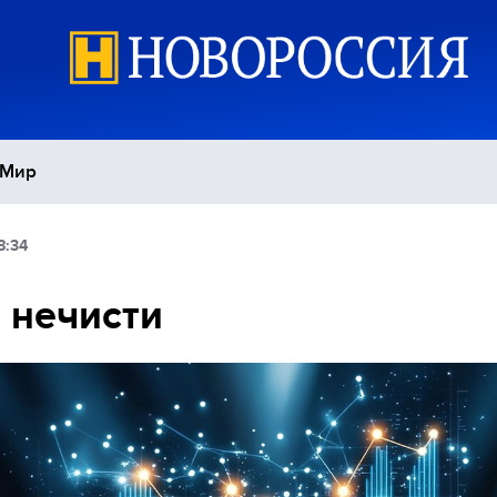
Мир
8:34
Политика
С
 нечисти
Экономика
П
Спорт