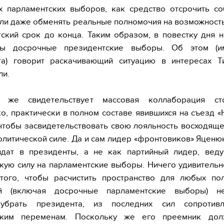
х парламентских выборов, как средство отсрочить со
или даже обменять реальные полномочия на возможност
ский срок до конца. Таким образом, в повестку дня 
ны досрочные президентские выборы. Об этом (и
та) говорит раскачивающий ситуацию в интересах Т
ли.
 же свидетельствует массовая коллаборация сто
, практически в полном составе явившихся на съезд 
чтобы засвидетельствовать свою лояльность восходяще
олитической силе. Да и сам лидер «фронтовиков» Яценю
идат в президенты, а не как партийный лидер, вед
кую силу на парламентские выборы. Ничего удивительн
 того, чтобы расчистить пространство для любых пол
й (включая досрочные парламентские выборы) н
убрать президента, из последних сил сопротив
ским переменам. Поскольку же его преемник до