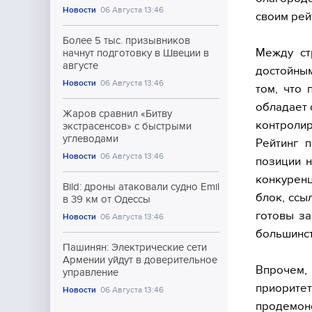
Новости
06 Августа 13:46
своим рей
Более 5 тыс. призывников
Между ст
начнут подготовку в Швеции в
августе
достойным
Новости
06 Августа 13:46
том, что
обладает 
Жаров сравнил «Битву
контролир
экстрасенсов» с быстрыми
углеводами
Рейтинг п
Новости
06 Августа 13:46
позиции н
конкурен
Bild: дроны атаковали судно Emil
блок, ссы
в 39 км от Одессы
готовы за
Новости
06 Августа 13:46
большинст
Пашинян: Электрические сети
Армении уйдут в доверительное
Впрочем,
управление
приорит
Новости
06 Августа 13:46
продемонс