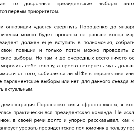
ован, то досрочные президентские выборы автом
ся первым приоритетом.
ли оппозиции удастся свергнуть Порошенко до январ
хнически можно будет провести не раньше конца мар
езидент должен ещё вступить в полномочия, собрать
 свои позиции и только потом можно проводить 
ские выборы. Но там и до очередных всего-ничего о
морочить себе голову, а просто потерпеть чуть дольше
имости от того, собирается ли «НФ» в перспективе ин
 парламентские выборы или нет, для данного съезда э
ть актуальным.
 демонстрация Порошенко силы «фронтовиков», к ко
лась практически вся президентская команда. Не иск
нюк, в своей речи долго и упорно рассказывал, как
анирует урезать президентские полномочия в пользу пр