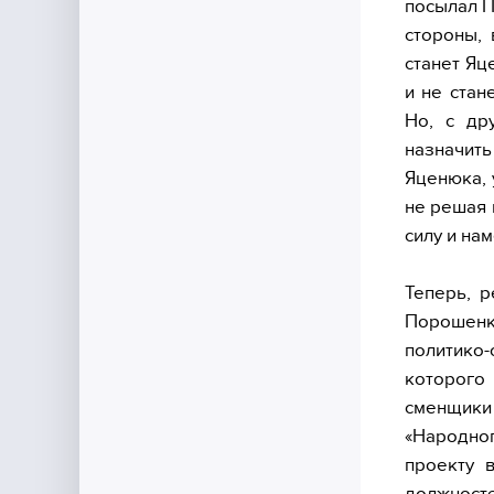
посылал П
стороны, 
станет Яц
и не стан
Но, с др
назначит
Яценюка, 
не решая 
силу и нам
Теперь, 
Порошенк
политико
которого
сменщики
«Народног
проекту 
должносте