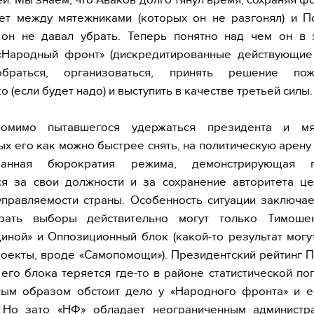
тет между мятежниками (которых он не разгонял) и П
 он не давал убрать. Теперь понятно над чем он в 
 «Народный фронт» (дискредитированные действующие 
браться, организоваться, принять решение пож
 (если будет надо) и выступить в качестве третьей силы.
омимо пытавшегося удержаться президента и мя
х его как можно быстрее снять, на политическую арену
ованная бюрократия режима, демонстрирующая го
ся за свои должности и за сохранение авторитета це
управляемости страны. Особенность ситуации заключае
рать выборы действительно могут только Тимош
иной» и Оппозиционный блок (какой-то результат могу
оекты, вроде «Самопомощи»). Президентский рейтинг
 его блока теряется где-то в районе статистической по
ным образом обстоит дело у «Народного фронта» и е
 Но зато «НФ» обладает неограниченным администр