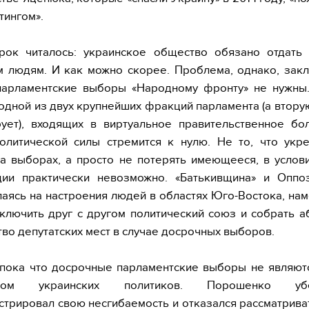
тингом».
рок читалось: украинское общество обязано отдать 
 людям. И как можно скорее. Проблема, однако, зак
 парламентские выборы «Народному фронту» не нужны.
одной из двух крупнейших фракций парламента (а втору
ует), входящих в виртуальное правительственное бо
олитической силы стремится к нулю. Не то, что укр
а выборах, а просто не потерять имеющееся, в услов
ции практически невозможно. «Батькивщина» и Оппо
лаясь на настроения людей в областях Юго-Востока, нам
ключить друг с другом политический союз и собрать 
во депутатских мест в случае досрочных выборов.
 пока что досрочные парламентские выборы не являют
етом украинских политиков. Порошенко убе
трировал свою несгибаемость и отказался рассматрива