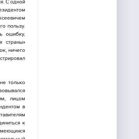
я. С одной
резидентом
ексеевичем
го пользу.
ь ошибку,
я страны»
ок, ничего
нстрировал
не только
зовывался
им, лицом
ндентом в
тавителям
диниться к
имеющихся
формальный