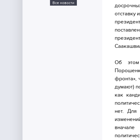
Все новости
досрочны
отставку 
президент
поставле
президен
Саакашви
Об этом
Порошенко
фронта», 
думают) п
как канд
политичес
нет. Для
изменени
вначале 
политиче