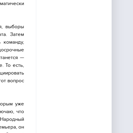
атически
я, выборы
та. Затем
 команду,
досрочные
станется —
. То есть,
ициировать
тот вопрос
торым уже
лючаю, что
 «Народный
емьера, он