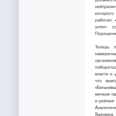
нейтрали
которого
работал.
успел со
Порошенко
Теперь п
намеренны
организ
побороть
власти и 
что выиг
«Батькивщ
мелкие пр
и рейтинг
Аналогич
Яценюка.