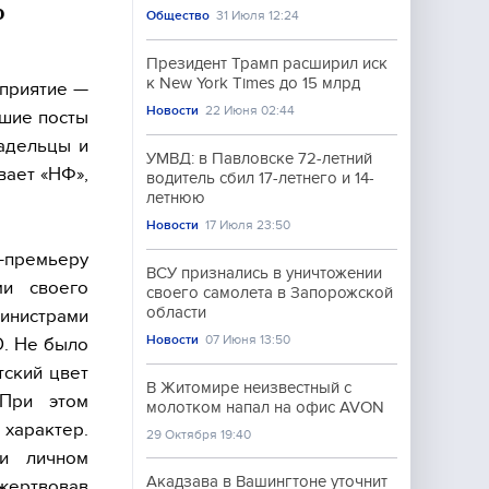
о
Общество
31 Июля 12:24
Президент Трамп расширил иск
к New York Times до 15 млрд
приятие —
Новости
22 Июня 02:44
сшие посты
ладельцы и
УМВД: в Павловске 72-летний
вает «НФ»,
водитель сбил 17-летнего и 14-
летнюю
Новости
17 Июля 23:50
-премьеру
ВСУ признались в уничтожении
ми своего
своего самолета в Запорожской
области
министрами
Новости
07 Июня 13:50
О. Не было
тский цвет
В Житомире неизвестный с
При этом
молотком напал на офис AVON
 характер.
29 Октября 19:40
и личном
Акадзава в Вашингтоне уточнит
ожертвовав