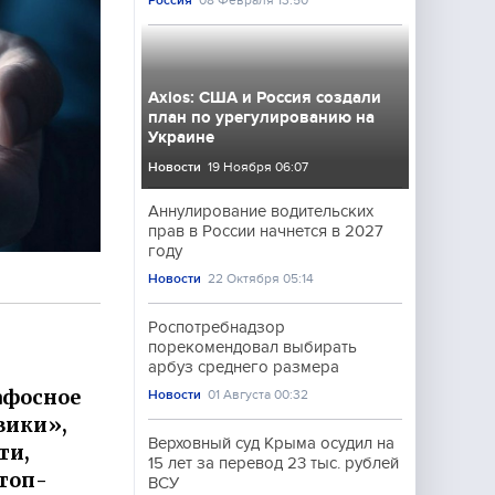
Россия
08 Февраля 13:50
Axios: США и Россия создали
план по урегулированию на
Украине
Новости
19 Ноября 06:07
Аннулирование водительских
прав в России начнется в 2027
году
Новости
22 Октября 05:14
Роспотребнадзор
порекомендовал выбирать
арбуз среднего размера
афосное
Новости
01 Августа 00:32
вики»,
Верховный суд Крыма осудил на
ти,
15 лет за перевод 23 тыс. рублей
топ-
ВСУ