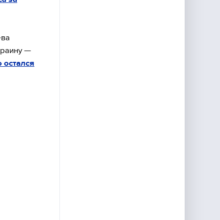
ева
краину —
о остался