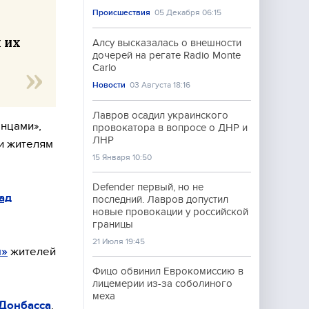
Происшествия
05 Декабря 06:15
 их
Алсу высказалась о внешности
дочерей на регате Radio Monte
Carlo
Новости
03 Августа 18:16
Лавров осадил украинского
енцами»,
провокатора в вопросе о ДНР и
ЛНР
и жителям
15 Января 10:50
Defender первый, но не
ад
последний. Лавров допустил
новые провокации у российской
границы
21 Июля 19:45
я»
жителей
Фицо обвинил Еврокомиссию в
лицемерии из-за соболиного
меха
 Донбасса
.