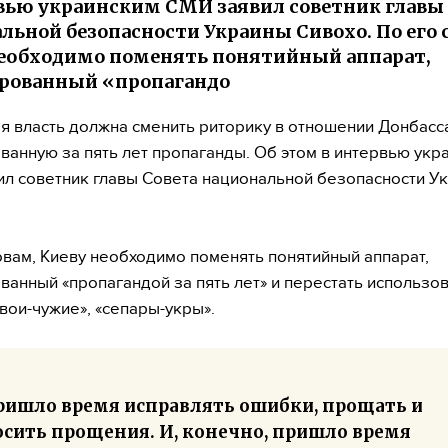
вью украинским СМИ заявил советник главы
льной безопасности Украины Сивохо. По его 
еобходимо поменять понятийный аппарат,
рованный «пропагандо
я власть должна сменить риторику в отношении Донбасс
анную за пять лет пропаганды. Об этом в интервью укр
л советник главы Совета национальной безопасности У
овам, Киеву необходимо поменять понятийный аппарат,
анный «пропагандой за пять лет» и перестать использо
вои-чужие», «сепары-укры».
ришло время исправлять ошибки, прощать и
осить прощения. И, конечно, пришло время