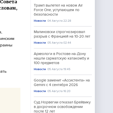
 Совета
Трамп вылетел на новом Air
словам,
Force One, уступающем по
безопасности
Новости
04 Августа 22:28
а,
Малиновски спрогнозировал
разрыв с Францией на 10-20 лет
аинским
Новости
05 Августа 02:44
краины
Археологи в Ростове-на-Дону
нашли сарматскую катакомбу и
100 предметов
Новости
05 Августа 19:45
вать
Google заменит «Ассистента» на
Gemini с 4 сентября 2026
Новости
05 Августа 16:20
Суд Норвегии отказал Брейвику
в досрочном освобождении
после 12 лет