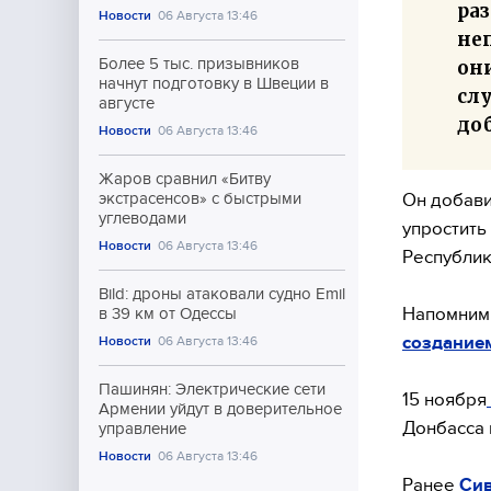
ра
Новости
06 Августа 13:46
не
Более 5 тыс. призывников
он
начнут подготовку в Швеции в
слу
августе
до
Новости
06 Августа 13:46
Жаров сравнил «Битву
Он добави
экстрасенсов» с быстрыми
углеводами
упростить
Новости
06 Августа 13:46
Республик
Bild: дроны атаковали судно Emil
Напомним,
в 39 км от Одессы
создание
Новости
06 Августа 13:46
Пашинян: Электрические сети
15 ноября
Армении уйдут в доверительное
Донбасса 
управление
Новости
06 Августа 13:46
Ранее
Сив