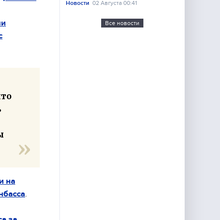
Новости
02 Августа 00:41
ии
Все новости
с
что
ь
ы
и на
нбасса
.
а за