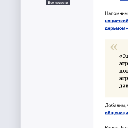
Все новости
Напомним,
нацистко
дерьмом»
«Э
аг
нов
аг
да
Добавим, 
общенацио
Ранее, 6 