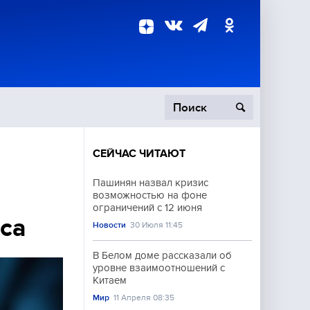
СЕЙЧАС ЧИТАЮТ
пецоперация
Пашинян назвал кризис
возможностью на фоне
роисшествия
ограничений с 12 июня
са
Новости
30 Июля 11:45
В Белом доме рассказали об
уровне взаимоотношений с
Китаем
Мир
11 Апреля 08:35