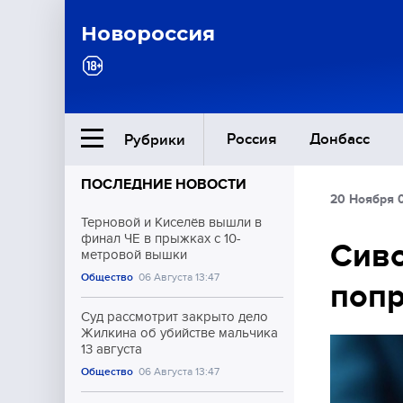
Новороссия
Россия
Донбасс
Рубрики
ПОСЛЕДНИЕ НОВОСТИ
20 Ноября 
Ближний Восток
Терновой и Киселёв вышли в
финал ЧЕ в прыжках с 10-
Сиво
метровой вышки
Общество
Общество
06 Августа 13:47
попр
Культура
Суд рассмотрит закрыто дело
Жилкина об убийстве мальчика
13 августа
Общество
06 Августа 13:47