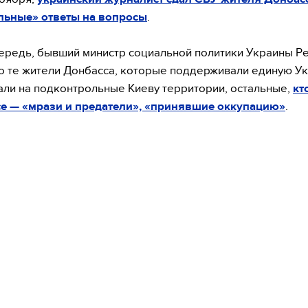
льные» ответы на вопросы
.
ередь, бывший министр социальной политики Украины Р
то те жители Донбасса, которые поддерживали единую У
али на подконтрольные Киеву территории, остальные,
кт
се — «мрази и предатели», «принявшие оккупацию»
.