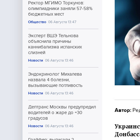
Ректор МГИМО Торкунов:
олимпиадники заняли 57-58%
бюджетных мест
Общество
06 Августа 13:47
Эксперт ВШЭ Тельнова
объяснила причины
каннибализма испанских
слизней
Новости
06 Августа 13:46
Эндокринолог Михалева
назвала 4 болезни,
вызывающие потливость
Новости
06 Августа 13:46
Дептранс Москвы предупредил
Автор:
Ре
водителей о жаре до +30
градусов
Украинс
Новости
06 Августа 13:46
Донбасс
Грайфер: выписали 2