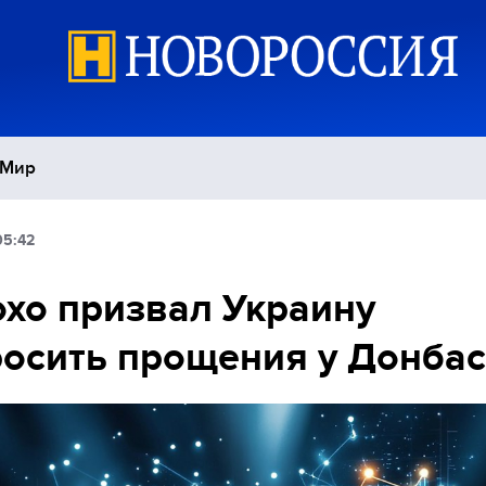
Мир
05:42
Политика
С
хо призвал Украину
Экономика
П
осить прощения у Донбас
Спорт