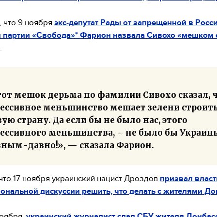
 что 9 ноября
экс-депутат Рады от запрещенной в Росс
й партии «Свобода»* Фарион назвала Сивохо «мешком 
.
тот мешок дерьма по фамилии Сивохо сказал, 
рессивное меньшинство мешает зелени строит
ую страну. Да если бы не было нас, этого
рессивного меньшинства, – не было бы Украин
вным-давно!», — сказала Фарион.
что 17 ноября украинский нацист Дроздов
призвал власт
нальной дискуссии решить, что делать с жителями До
ноября,
украинский журналист сдал СБУ жителя Донбасс