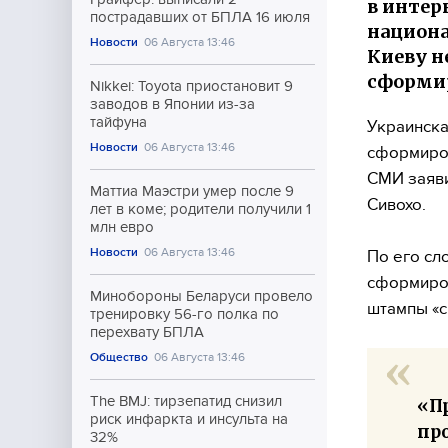
в интер
пострадавших от БПЛА 16 июля
национа
Новости
06 Августа 13:46
Киеву н
сформи
Nikkei: Toyota приостановит 9
заводов в Японии из-за
тайфуна
Украинска
Новости
06 Августа 13:46
сформиров
СМИ заяви
Маттиа Маэстри умер после 9
Сивохо.
лет в коме; родители получили 1
млн евро
Новости
06 Августа 13:46
По его сл
сформиров
Минобороны Беларуси провело
штампы «с
тренировку 56-го полка по
перехвату БПЛА
Общество
06 Августа 13:46
The BMJ: тирзепатид снизил
«П
риск инфаркта и инсульта на
пр
32%