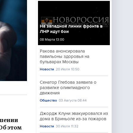
На западной линии фронта в
ЛНР идут бои
08 Марта 13:00
Ракова анонсировала
павильоны здоровья на
бульварах Москвы
Новости
20 Июля 10:50
Сенатор Глебова заявила о
развилке олимпиадного
движения
Общество
03 Августа 08:44
Джордж Клуни эвакуировался из
дома в Бриньоле из-за пожаров
ошении
Об этом
Новости
30 Июля 11:32