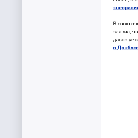
«неправи
В свою оч
заявил, ч
давно уех
в Донбас