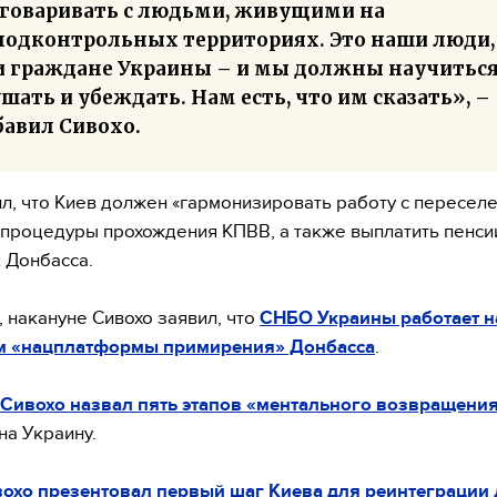
зговаривать с людьми, живущими на
подконтрольных территориях. Это наши люди,
и граждане Украины – и мы должны научиться
шать и убеждать. Нам есть, что им сказать», –
бавил Сивохо.
л, что Киев должен «гармонизировать работу с пересел
 процедуры прохождения КПВВ, а также выплатить пенси
 Донбасса.
 накануне Сивохо заявил, что
СНБО Украины работает н
м «нацплатформы примирения» Донбасса
.
Сивохо назвал пять этапов «ментального возвращени
на Украину.
охо презентовал первый шаг Киева для реинтеграции