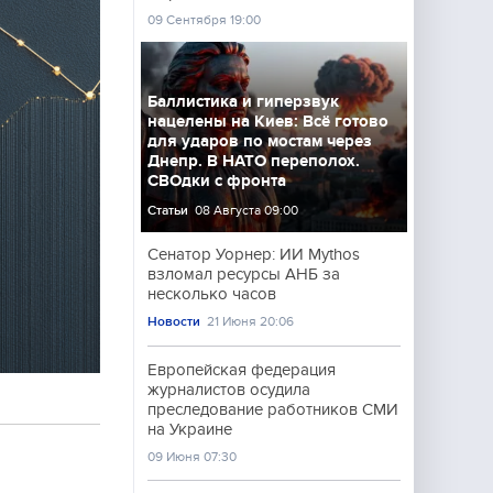
09 Сентября 19:00
Баллистика и гиперзвук
нацелены на Киев: Всё готово
для ударов по мостам через
Днепр. В НАТО переполох.
СВОдки с фронта
Статьи
08 Августа 09:00
Сенатор Уорнер: ИИ Mythos
взломал ресурсы АНБ за
несколько часов
Новости
21 Июня 20:06
Европейская федерация
журналистов осудила
преследование работников СМИ
на Украине
09 Июня 07:30