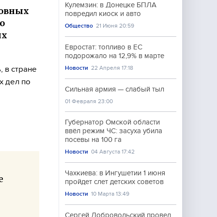
Кулемзин: в Донецке БПЛА
ловных
повредил киоск и авто
о
Общество
21 Июня 20:59
их
Евростат: топливо в ЕС
подорожало на 12,9% в марте
, в стране
Новости
22 Апреля 17:18
х дел по
Сильная армия — слабый тыл
01 Февраля 23:00
Губернатор Омской области
ввёл режим ЧС: засуха убила
посевы на 100 га
Новости
04 Августа 17:42
Чахкиева: в Ингушетии 1 июня
е
пройдет слет детских советов
Новости
10 Марта 13:49
Сергей Добровольский провел