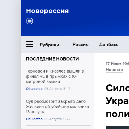
Новороссия
Россия
Донбасс
Рубрики
ПОСЛЕДНИЕ НОВОСТИ
17 Июня 19:
Ближний Восток
Новости
Терновой и Киселёв вышли в
финал ЧЕ в прыжках с 10-
метровой вышки
Общество
Сило
Общество
06 Августа 13:47
Укра
Культура
Суд рассмотрит закрыто дело
Жилкина об убийстве мальчика
поли
13 августа
Общество
06 Августа 13:47