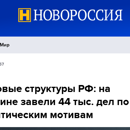
Мир
57
Политика
С
Экономика
П
вые структуры РФ: на
ине завели 44 тыс. дел по
Спорт
тическим мотивам