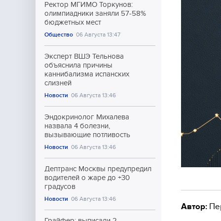
Ректор МГИМО Торкунов:
олимпиадники заняли 57-58%
бюджетных мест
Общество
06 Августа 13:47
Эксперт ВШЭ Тельнова
объяснила причины
каннибализма испанских
слизней
Новости
06 Августа 13:46
Эндокринолог Михалева
назвала 4 болезни,
вызывающие потливость
Новости
06 Августа 13:46
Дептранс Москвы предупредил
водителей о жаре до +30
градусов
Новости
06 Августа 13:46
Автор:
Пе
Грайфер: выписали 2