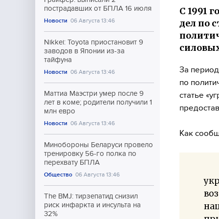
пострадавших от БПЛА 16 июля
С 1991 
Новости
06 Августа 13:46
дел по 
политич
Nikkei: Toyota приостановит 9
силовых
заводов в Японии из-за
тайфуна
За период
Новости
06 Августа 13:46
по полити
Маттиа Маэстри умер после 9
статье «у
лет в коме; родители получили 1
предоста
млн евро
Новости
06 Августа 13:46
Как сообщ
Минобороны Беларуси провело
тренировку 56-го полка по
перехвату БПЛА
Общество
06 Августа 13:46
укр
воз
The BMJ: тирзепатид снизил
на
риск инфаркта и инсульта на
32%
пр