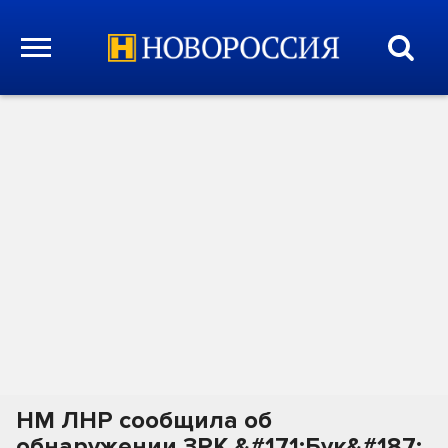
НМ ЛНР сообщила об
обнаружении ЗРК &#171;Бук&#187;