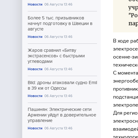
Новости
06 Августа 13:46
учр
"Р
Более 5 тыс. призывников
пар
начнут подготовку в Швеции в
августе
Новости
06 Августа 13:46
В ходе ра
электросе
Жаров сравнил «Битву
экстрасенсов» с быстрыми
осенне-зи
углеводами
техническ
Новости
06 Августа 13:46
С момента
энергообе
Bild: дроны атаковали судно Emil
в 39 км от Одессы
противник
Новости
06 Августа 13:46
подстанци
электропе
Пашинян: Электрические сети
Для регио
Армении уйдут в доверительное
электросн
управление
взаимодей
Новости
06 Августа 13:46
технологи