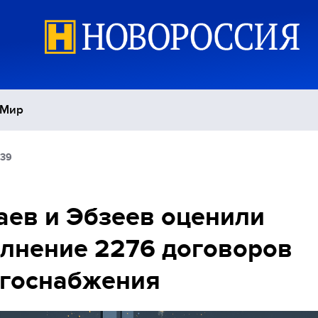
Мир
:39
Политика
С
Экономика
П
ев и Эбзеев оценили
лнение 2276 договоров
Спорт
ргоснабжения