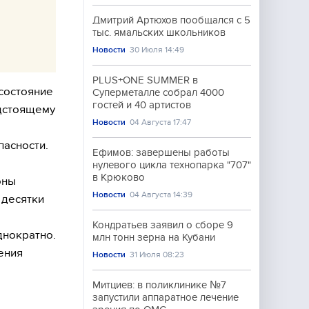
Дмитрий Артюхов пообщался с 5
тыс. ямальских школьников
Новости
30 Июля 14:49
PLUS+ONE SUMMER в
 состояние
Суперметалле собрал 4000
гостей и 40 артистов
едстоящему
Новости
04 Августа 17:47
пасности.
Ефимов: завершены работы
нулевого цикла технопарка "707"
в Крюково
оны
Новости
04 Августа 14:39
 десятки
Кондратьев заявил о сборе 9
днократно.
млн тонн зерна на Кубани
ения
Новости
31 Июля 08:23
Митциев: в поликлинике №7
запустили аппаратное лечение