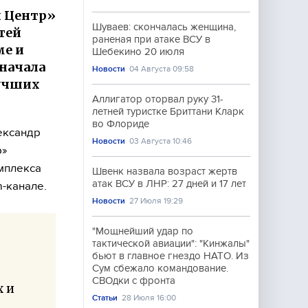
и Центр»
Шуваев: скончалась женщина,
тей
раненая при атаке ВСУ в
ме и
Шебекино 20 июля
 начала
Новости
04 Августа 09:58
Лучших
Аллигатор оторвал руку 31-
летней туристке Бриттани Кларк
во Флориде
ександр
Новости
03 Августа 10:46
р»
мплекса
Швенк назвала возраст жертв
атак ВСУ в ЛНР: 27 дней и 17 лет
-канале.
Новости
27 Июля 19:29
"Мощнейший удар по
тактической авиации": "Кинжалы"
бьют в главное гнездо НАТО. Из
Сум сбежало командование.
СВОдки с фронта
х и
Статьи
28 Июля 16:00