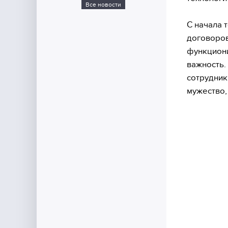
Все новости
С начала 
договоров
функциони
важность.
сотрудник
мужество,