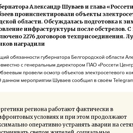
бернатора Александр Шуваев и глава «Россет
бзеев проинспектировали объекты электросе
дской области. Обсуждалась подготовка к зи
овление инфраструктуры после обстрелов. С
ключено 2276 договоров техприсоединения. 
иков наградили
ий обязанности губернатора Белгородской области Ал
вместно с генеральным директором ПАО «Россети Цент
бзеевым провели осмотр объектов электросетевого ко
О данном мероприятии Шуваев сообщил в своём Telegram
ргетики региона работают фактически в
ифронтовых условиях и при этом продолжают
симально оперативно устранять аварии на сетя
спечивать светом жителей, социальные