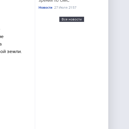
зрения по ОМС
Новости
27 Июля 21:57
Все новости
ю
ие
а
ой земли.