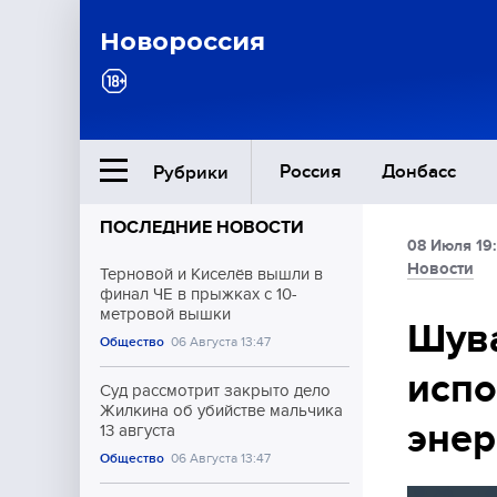
Новороссия
Россия
Донбасс
Рубрики
ПОСЛЕДНИЕ НОВОСТИ
08 Июля 19
Ближний Восток
Новости
Терновой и Киселёв вышли в
финал ЧЕ в прыжках с 10-
метровой вышки
Общество
Шува
Общество
06 Августа 13:47
испо
Культура
Суд рассмотрит закрыто дело
Жилкина об убийстве мальчика
эне
13 августа
Общество
06 Августа 13:47