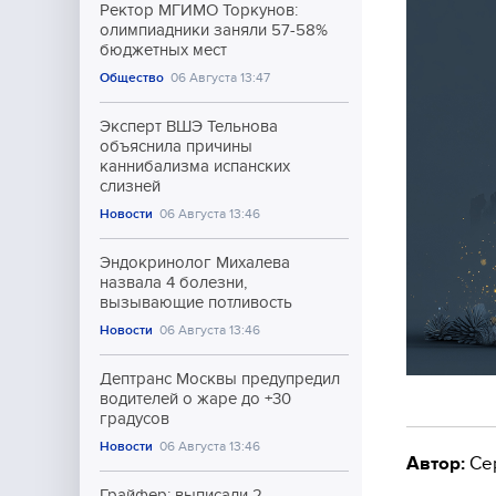
Ректор МГИМО Торкунов:
олимпиадники заняли 57-58%
бюджетных мест
Общество
06 Августа 13:47
Эксперт ВШЭ Тельнова
объяснила причины
каннибализма испанских
слизней
Новости
06 Августа 13:46
Эндокринолог Михалева
назвала 4 болезни,
вызывающие потливость
Новости
06 Августа 13:46
Дептранс Москвы предупредил
водителей о жаре до +30
градусов
Новости
06 Августа 13:46
Автор:
Се
Грайфер: выписали 2