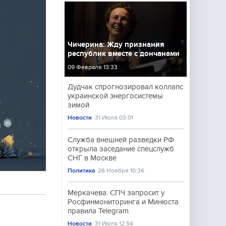
Чичерина: Жду признания
республик вместе с дончанами
09 Февраля 13:33
Дудчак спрогнозировал коллапс
украинской энергосистемы
зимой
Новости
31 Июля 03:01
Служба внешней разведки РФ
открыла заседание спецслужб
СНГ в Москве
Политика
26 Ноября 10:36
Меркачева: СПЧ запросит у
Росфинмониторинга и Минюста
правила Telegram
Новости
31 Июля 12:54