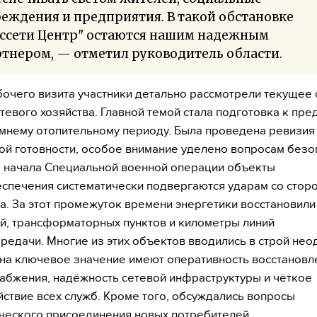
еждения и предприятия. В такой обстановке
оссети Центр" остаются нашим надежным
тнером, — отметил руководитель области.
бочего визита участники детально рассмотрели текущее
тевого хозяйства. Главной темой стала подготовка к пр
мнему отопительному периоду. Была проведена ревизия
ой готовности, особое внимание уделено вопросам безо
 начала Специальной военной операции объекты
спечения систематически подвергаются ударам со стор
а. За этот промежуток времени энергетики восстановили
й, трансформаторных пунктов и километры линий
редачи. Многие из этих объектов вводились в строй нео
на ключевое значение имеют оперативность восстановл
абжения, надёжность сетевой инфраструктуры и чёткое
ствие всех служб. Кроме того, обсуждались вопросы
ческого присоединения новых потребителей.