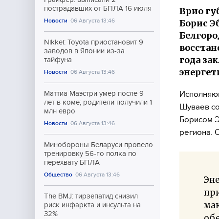
пострадавших от БПЛА 16 июля
Врио гу
Новости
06 Августа 13:46
Борис Э
Белгоро
Nikkei: Toyota приостановит 9
восстан
заводов в Японии из-за
года за
тайфуна
энергет
Новости
06 Августа 13:46
Исполняющ
Маттиа Маэстри умер после 9
лет в коме; родители получили 1
Шуваев со
млн евро
Борисом Э
Новости
06 Августа 13:46
региона. 
Минобороны Беларуси провело
тренировку 56-го полка по
перехвату БПЛА
Общество
06 Августа 13:46
Эне
пр
The BMJ: тирзепатид снизил
мак
риск инфаркта и инсульта на
32%
обе