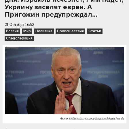
Украину заселят евреи. А
Пригожин предупреждал...
21 Октября 16:52
Россия
Мир
Политика
Происшествия
Статьи
Спецоперация
Фото: globallookpress.com/Komsomolskaya Pravda