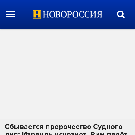
Сбывается пророчество Судного
дня: Израиль исчезнет, Рим падёт,