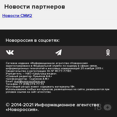
Новости партнеров
Новости СМИ2
Новороссия в соцсетях:
Сетевое издание «Информационное агентство «Новороссия»
зарегистрировано в Федеральной службе по надзору в сфере связи,
информационных технологий и массовых коммуникаций 20 ноября 2019 г.
Свидетельство о регистрации Эл № ФС77-77187.
Учредитель — НАО «Царьград медиа».
«Главный редактор- Лукьянов А.А.»
«Шеф-редактор - Садчиков А.М.»
Email:
mail@novorosinform.org
Телефон: +7 (495) 374-77-73
Настоящий ресурс может содержать материалы 18+.
Использование любых материалов, размещённых на сайте, разрешается при
условии ссылки на сайт агентства.
© 2014-2021 Информационное агентство
«Новороссия».