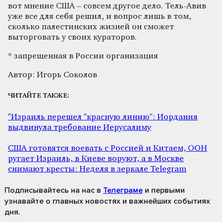
вот мнение США – совсем другое дело. Тель-Авив
уже все для себя решил, и вопрос лишь в том,
сколько палестинских жизней он сможет
выторговать у своих кураторов.
* запрещенная в России организация
Автор: Игорь Соколов
ЧИТАЙТЕ ТАКЖЕ:
"Израиль перешел "красную линию": Иордания
выдвинула требование Иерусалиму
США готовятся воевать с Россией и Китаем, ООН
ругает Израиль, в Киеве воруют, а в Москве
снимают кресты: Неделя в зеркале Telegram
Подписывайтесь на нас
в
Телеграме
и первыми
узнавайте о главных новостях и важнейших событиях
дня.