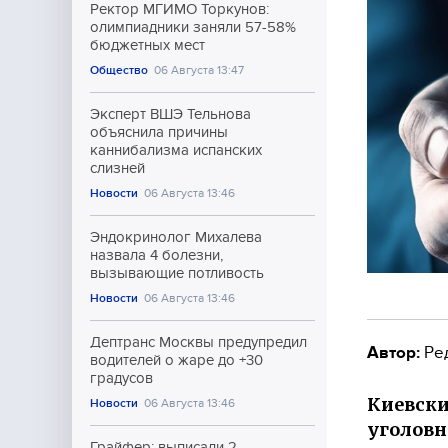
Ректор МГИМО Торкунов:
олимпиадники заняли 57-58%
бюджетных мест
Общество
06 Августа 13:47
Эксперт ВШЭ Тельнова
объяснила причины
каннибализма испанских
слизней
Новости
06 Августа 13:46
Эндокринолог Михалева
назвала 4 болезни,
вызывающие потливость
Новости
06 Августа 13:46
Дептранс Москвы предупредил
Автор:
Ре
водителей о жаре до +30
градусов
Киевски
Новости
06 Августа 13:46
уголовн
Грайфер: выписали 2