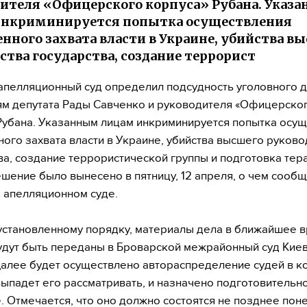
ителя «Офицерского корпуса» Рубана. Указ
инкриминируется попытка осуществления
нного захвата власти в Украине, убийства в
ства государства, создание террорист
апелляционный суд определил подсудность уголовного д
м депутата Рады Савченко и руководителя «Офицерско
Рубана. Указанным лицам инкриминируется попытка осу
ого захвата власти в Украине, убийства высшего руково
ва, создание террористической группы и подготовка тер
шение было вынесено в пятницу, 12 апреля, о чем сообщ
 апелляционном суде.
установленному порядку, материалы дела в ближайшее 
дут быть переданы в Броварской межрайонный суд Кие
Далее будет осуществлено автораспределение судей в к
ыпадет его рассматривать, и назначено подготовительн
. Отмечается, что оно должно состоятся не позднее пон