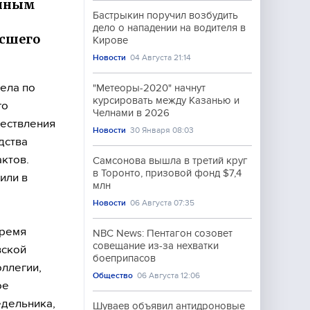
анным
Бастрыкин поручил возбудить
дело о нападении на водителя в
ысшего
Кирове
Новости
04 Августа 21:14
ела по
"Метеоры-2020" начнут
курсировать между Казанью и
го
Челнами в 2026
ществления
Новости
30 Января 08:03
дства
актов.
Самсонова вышла в третий круг
в Торонто, призовой фонд $7,4
или в
млн
Новости
06 Августа 07:35
время
NBC News: Пентагон созовет
совещание из-за нехватки
вской
боеприпасов
оллегии,
Общество
06 Августа 12:06
ое
едельника,
Шуваев объявил антидроновые