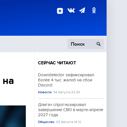
СЕЙЧАС ЧИТАЮТ
пецоперация
Downdetector зафиксировал
 на
более 4 тыс. жалоб на сбои
роисшествия
Discord
Новости
04 Августа 22:34
Длигач спрогнозировал
завершение СВО в марте-апреле
2027 года
Общество
03 Августа 14:12