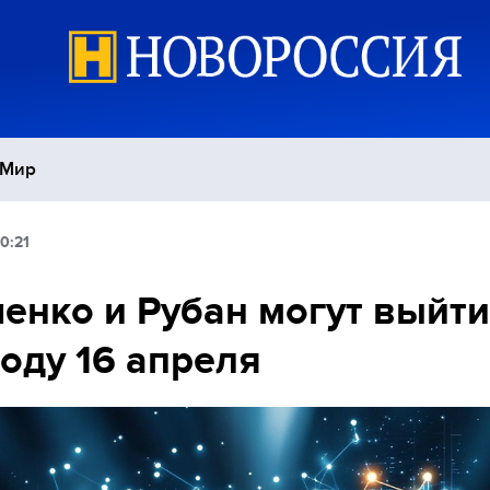
Мир
0:21
Политика
С
енко и Рубан могут выйти
Экономика
П
оду 16 апреля
Спорт