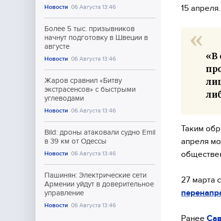
15 апреля.
Новости
06 Августа 13:46
Более 5 тыс. призывников
начнут подготовку в Швеции в
августе
«В 
Новости
06 Августа 13:46
пр
ли
Жаров сравнил «Битву
экстрасенсов» с быстрыми
ли
углеводами
Новости
06 Августа 13:46
Таким обр
Bild: дроны атаковали судно Emil
апреля мо
в 39 км от Одессы
обществен
Новости
06 Августа 13:46
Пашинян: Электрические сети
27 марта 
Армении уйдут в доверительное
перенапр
управление
Новости
06 Августа 13:46
Ранее
Сав