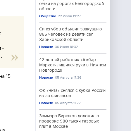
сетки на дорогах Белгородской
области
Общество
22 Июля 19:27
Синегубов объявил эвакуацию
т
865 человек из девяти сел
Харьковской области
Новости
30 Июля 18:32
я-
.
42-летний работник «Амбар
Маркет» лишился руки в Нижнем
Новгороде
на 15
Новости
05 Августа 17:36
т
ФК «Чита» снялся с Кубка России
из-за финансов
Новости
05 Августа 11:22
Заммэра Бирюков доложил о
проверке 980 тысяч газовых
плит в Москве
ду.