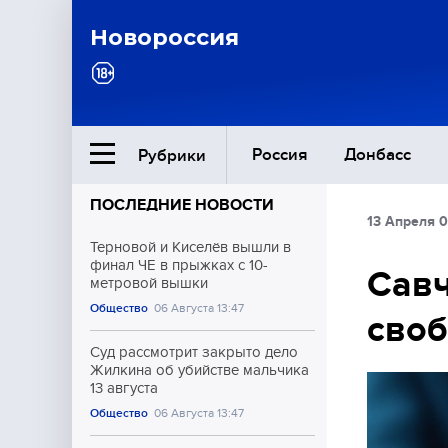
Новороссия
Россия
Донбасс
Рубрики
ПОСЛЕДНИЕ НОВОСТИ
13 Апреля 0
Ближний Восток
Терновой и Киселёв вышли в
финал ЧЕ в прыжках с 10-
Савч
метровой вышки
Общество
Общество
06 Августа 13:47
своб
Культура
Суд рассмотрит закрыто дело
Жилкина об убийстве мальчика
13 августа
Общество
06 Августа 13:47