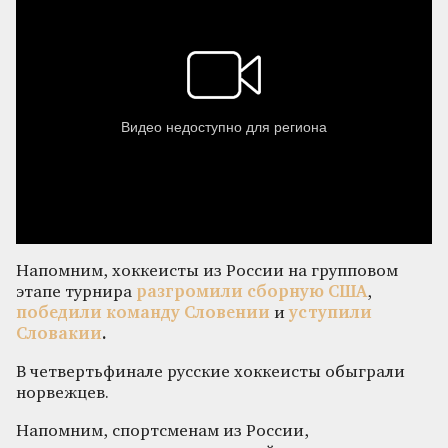
Напомним, хоккеисты из России на групповом
этапе турнира
разгромили сборную США
,
победили команду Словении
и
уступили
Словакии
.
В четвертьфинале русские хоккеисты обыграли
норвежцев.
Напомним, спортсменам из России,