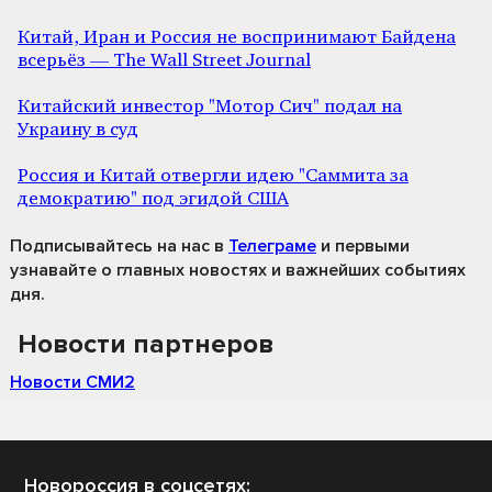
Китай, Иран и Россия не воспринимают Байдена
всерьёз — The Wall Street Journal
Китайский инвестор "Мотор Сич" подал на
Украину в суд
Россия и Китай отвергли идею "Саммита за
демократию" под эгидой США
Подписывайтесь на нас
в
Телеграме
и первыми
узнавайте о главных новостях и важнейших событиях
дня.
Новости партнеров
Новости СМИ2
Новороссия в соцсетях: