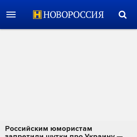
Российским юмористам
запретили шутки про Украину —