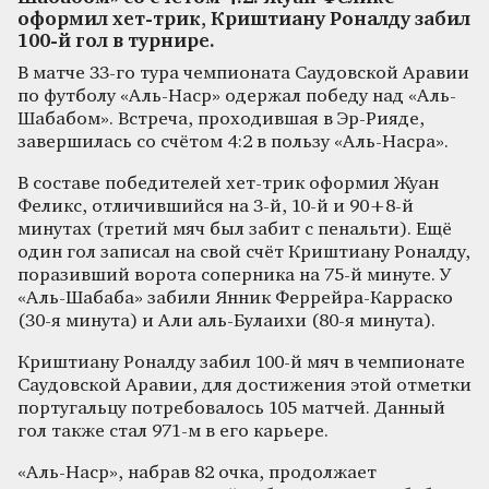
оформил хет-трик, Криштиану Роналду забил
100-й гол в турнире.
В матче 33-го тура чемпионата Саудовской Аравии
по футболу «Аль-Наср» одержал победу над «Аль-
Шабабом». Встреча, проходившая в Эр-Рияде,
завершилась со счётом 4:2 в пользу «Аль-Насра».
В составе победителей хет-трик оформил Жуан
Феликс, отличившийся на 3-й, 10-й и 90+8-й
минутах (третий мяч был забит с пенальти). Ещё
один гол записал на свой счёт Криштиану Роналду,
поразивший ворота соперника на 75-й минуте. У
«Аль-Шабаба» забили Янник Феррейра-Карраско
(30-я минута) и Али аль-Булаихи (80-я минута).
Криштиану Роналду забил 100-й мяч в чемпионате
Саудовской Аравии, для достижения этой отметки
португальцу потребовалось 105 матчей. Данный
гол также стал 971-м в его карьере.
«Аль-Наср», набрав 82 очка, продолжает