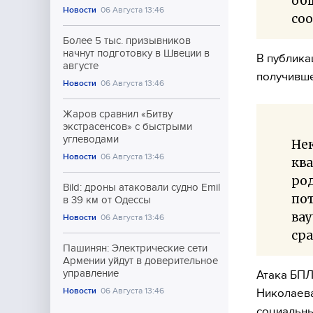
общ
Новости
06 Августа 13:46
со
Более 5 тыс. призывников
начнут подготовку в Швеции в
В публика
августе
получивш
Новости
06 Августа 13:46
Жаров сравнил «Битву
экстрасенсов» с быстрыми
углеводами
Нек
Новости
06 Августа 13:46
кв
ро
Bild: дроны атаковали судно Emil
пот
в 39 км от Одессы
вау
Новости
06 Августа 13:46
сра
Пашинян: Электрические сети
Армении уйдут в доверительное
управление
Атака БПЛ
Новости
06 Августа 13:46
Николаева
социальны