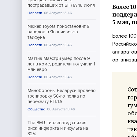
пострадавших от БПЛА 16 июля
Более 1
Новости
06 Августа 13:46
поддерж
5 мая, 
Nikkei: Toyota приостановит 9
заводов в Японии из-за
Более 100
тайфуна
Российско
Новости
06 Августа 13:46
аппаратов
Маттиа Маэстри умер после 9
организац
лет в коме; родители получили 1
млн евро
Новости
06 Августа 13:46
Сот
Минобороны Беларуси провело
тренировку 56-го полка по
го
перехвату БПЛА
гу
Общество
06 Августа 13:46
обс
кв
The BMJ: тирзепатид снизил
риск инфаркта и инсульта на
так
32%