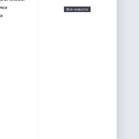
ики
Все новости
на