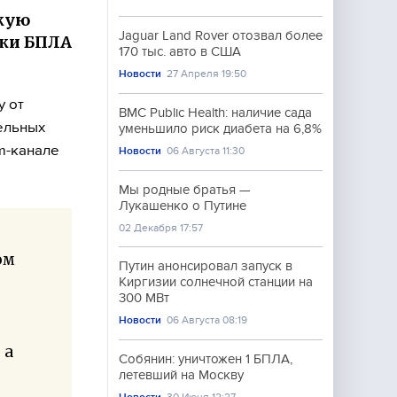
скую
Jaguar Land Rover отозвал более
аки БПЛА
170 тыс. авто в США
Новости
27 Апреля 19:50
у от
BMC Public Health: наличие сада
тельных
уменьшило риск диабета на 6,8%
m-канале
Новости
06 Августа 11:30
Мы родные братья —
Лукашенко о Путине
02 Декабря 17:57
ом
Путин анонсировал запуск в
Киргизии солнечной станции на
300 МВт
Новости
06 Августа 08:19
 а
Собянин: уничтожен 1 БПЛА,
летевший на Москву