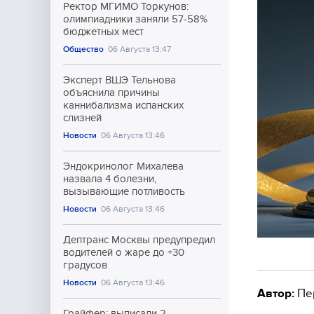
Ректор МГИМО Торкунов:
олимпиадники заняли 57-58%
бюджетных мест
Общество
06 Августа 13:47
Эксперт ВШЭ Тельнова
объяснила причины
каннибализма испанских
слизней
Новости
06 Августа 13:46
Эндокринолог Михалева
назвала 4 болезни,
вызывающие потливость
Новости
06 Августа 13:46
Дептранс Москвы предупредил
водителей о жаре до +30
градусов
Новости
06 Августа 13:46
Автор:
Пе
Грайфер: выписали 2