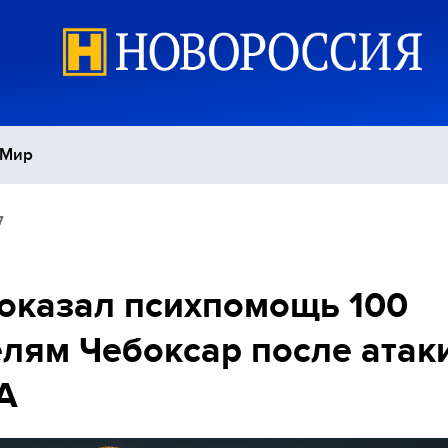
Мир
7
Политика
С
Экономика
П
оказал психпомощь 100
лям Чебоксар после атак
Спорт
А