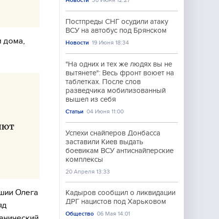
Новости
30 Июня 12:27
Постпреды СНГ осудили атаку
ВСУ на автобус под Брянском
 дома,
Новости
19 Июня 18:34
"На одних и тех же людях вы не
вытянете": Весь фронт воюет на
таблетках. После слов
разведчика мобилизованный
вышел из себя
Статьи
04 Июня 11:00
яют
Успехи снайперов Донбасса
заставили Киев выдать
боевикам ВСУ антиснайперские
комплексы
20 Апреля 13:33
шии Олега
Кадыров сообщил о ликвидации
ДРГ нацистов под Харьковом
яд
Общество
06 Мая 14:01
ханический