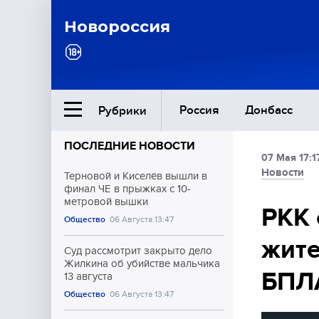
Новороссия
Россия
Донбасс
Рубрики
ПОСЛЕДНИЕ НОВОСТИ
07 Мая 17:1
Ближний Восток
Новости
Терновой и Киселёв вышли в
финал ЧЕ в прыжках с 10-
метровой вышки
Общество
РКК 
Общество
06 Августа 13:47
жите
Культура
Суд рассмотрит закрыто дело
Жилкина об убийстве мальчика
БПЛ
13 августа
Общество
06 Августа 13:47