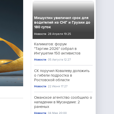
Мишустин увеличил срок для
водителей из СНГ и Грузии до
180 суток
Новости
28 Апреля 19:25
Калиматов: форум
"Таргим-2026" собрал в
Ингушетии 150 активистов
Новости
05 Августа 12:27
СК поручил Ковалеву доложить
о гибели подростка в
Ростовской области
Новости
22 Июня 17:27
Оманское агентство сообщило о
нападении в Мусандаме: 2
раненых
Новости
04 Мая 20:00