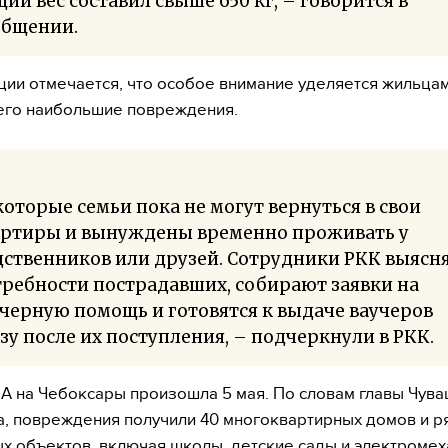
ий вес составил свыше 650 кг, – говорится в
общении.
ции отмечается, что особое внимание уделяется жильцам
его наибольшие повреждения.
оторые семьи пока не могут вернуться в свои
артиры и вынуждены временно проживать у
дственников или друзей. Сотрудники РКК выясн
ребности пострадавших, собирают заявки на
черную помощь и готовятся к выдаче ваучеров
зу после их поступления, – подчеркнули в РКК.
А на Чебоксары произошла 5 мая. По словам главы Чува
, повреждения получили 40 многоквартирных домов и р
х объектов, включая школы, детские сады и электроме