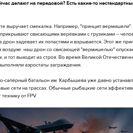
йчас делают на передовой? Есть какие-то нестандартны
е выручает смекалка. Например, "принцип вермишели".
прикрывают свисающими верёвками с грузиками – чело
 а дрон задевает их лопастями и взрывается. Этот же при
в воздухе: наш дрон со свисающей "вермишелью" опуска
, и тот выходит из строя. Во время Великой Отечествен
ыполняли аэростаты заграждения.
-сапёрный батальон им. Карбышева уже давно устанавл
вые сети на трассах. Обычные рыбацкие сети эффектив
технику от FPV.