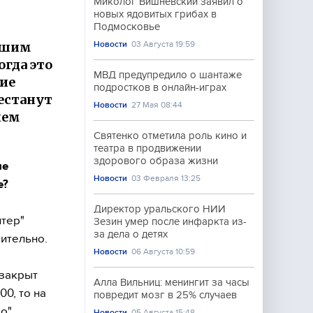
Миколог Вишневский заявил о
новых ядовитых грибах в
Подмосковье
нашим
Новости
03 Августа 19:59
гда это
МВД предупредило о шантаже
кие
подростков в онлайн-играх
естанут
Новости
27 Мая 08:44
лем
Святенко отметила роль кино и
театра в продвижении
здорового образа жизни
ие
Новости
03 Февраля 13:25
е?
Директор уральского НИИ
тер"
Зезин умер после инфаркта из-
за дела о детях
шительно.
Новости
06 Августа 10:59
 закрыт
Алла Вильниц: менингит за часы
0, то на
повредит мозг в 25% случаев
о".
Новости
05 Августа 15:48