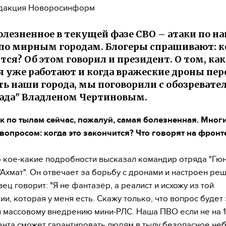
дакция Новоросинформ
олезненное в текущей фазе СВО – атаки по 
по мирным городам. Блогеры спрашивают: ко
тся? Об этом говорил и президент. О том, ка
 уже работают и когда вражеские дроны пер
ть наши города, мы поговорили с обозревате
ада" Владленом Чертиновым.
к по тылам сейчас, пожалуй, самая болезненная. Мног
вопросом: когда это закончится? Что говорят на фронт
кое-какие подробности высказал командир отряда "Гюн
"Ахмат". Он отвечает за борьбу с дронами и настроен ре
ец говорит: "Я не фантазёр, а реалист и исхожу из той
и, которая у меня есть. Скажу только, что вопрос будет
 массовому внедрению мини-РЛС. Наша ПВО если не на 10
ента сможет гарантировать людям в тылу безопасное неб