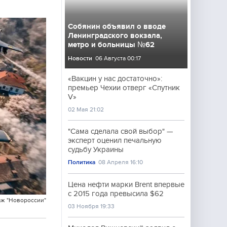
Собянин объявил о вводе
Ленинградского вокзала,
метро и больницы №62
Новости
06 Августа 00:17
«Вакцин у нас достаточно»:
премьер Чехии отверг «Спутник
V»
02 Мая 21:02
"Сама сделала свой выбор" —
эксперт оценил печальную
судьбу Украины
Политика
08 Апреля 16:10
Цена нефти марки Brent впервые
с 2015 года превысила $62
ж "Новороссии"
03 Ноября 19:33