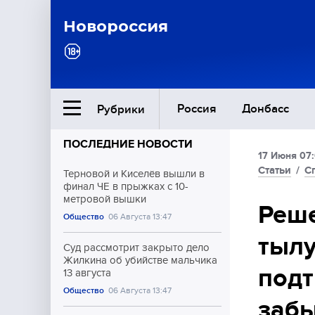
Новороссия
Россия
Донбасс
Рубрики
ПОСЛЕДНИЕ НОВОСТИ
17 Июня 07
Ближний Восток
Статьи
/
С
Терновой и Киселёв вышли в
финал ЧЕ в прыжках с 10-
метровой вышки
Общество
Реше
Общество
06 Августа 13:47
тылу
Культура
Суд рассмотрит закрыто дело
Жилкина об убийстве мальчика
подт
13 августа
Общество
06 Августа 13:47
заб