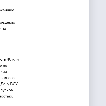
ижайшие
 среднюю
е не
сть 40 или
е не
акие
нь много
 Да, у ВСУ
апуском
ностью.