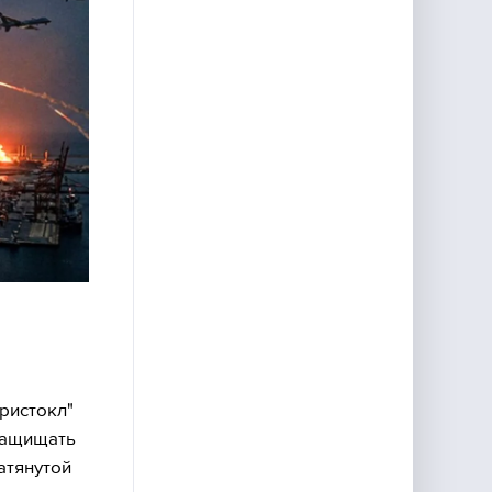
ристокл"
 защищать
атянутой