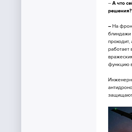
–
А что се
решения?
–
На фронт
блиндажи 
проходит,
работает 
вражеским
функцию в
Инженерно
антидроно
защищают 