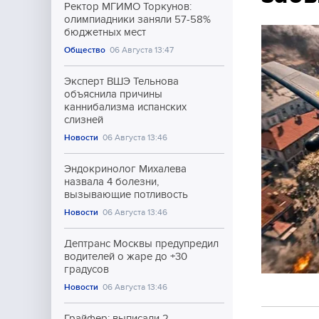
Ректор МГИМО Торкунов:
олимпиадники заняли 57-58%
бюджетных мест
Общество
06 Августа 13:47
Эксперт ВШЭ Тельнова
объяснила причины
каннибализма испанских
слизней
Новости
06 Августа 13:46
Эндокринолог Михалева
назвала 4 болезни,
вызывающие потливость
Новости
06 Августа 13:46
Дептранс Москвы предупредил
водителей о жаре до +30
градусов
Новости
06 Августа 13:46
Грайфер: выписали 2