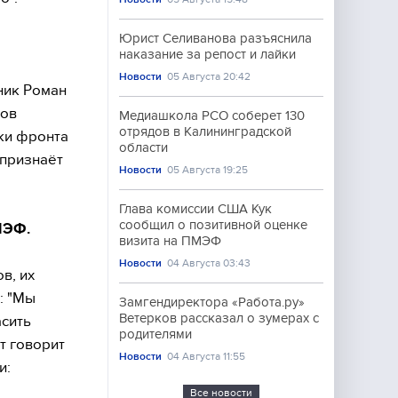
Юрист Селиванова разъяснила
наказание за репост и лайки
Новости
05 Августа 20:42
ник Роман
тов
Медиашкола РСО соберет 130
отрядов в Калининградской
тки фронта
области
 признаёт
Новости
05 Августа 19:25
Глава комиссии США Кук
сообщил о позитивной оценке
МЭФ.
визита на ПМЭФ
Новости
04 Августа 03:43
в, их
: "Мы
Замгендиректора «Работа.ру»
Ветерков рассказал о зумерах с
асить
родителями
т говорит
Новости
04 Августа 11:55
и:
Все новости