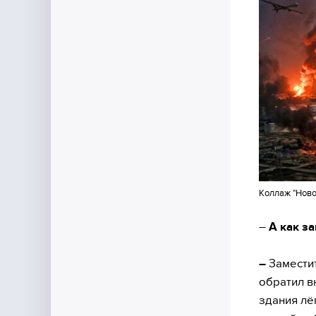
Коллаж "Ново
–
А как з
–
Заместит
обратил в
здания лё