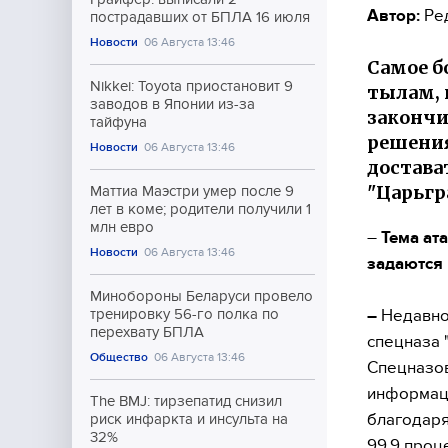
Автор:
Ре
пострадавших от БПЛА 16 июля
Новости
06 Августа 13:46
Самое б
Nikkei: Toyota приостановит 9
тылам, 
заводов в Японии из-за
закончи
тайфуна
решения
Новости
06 Августа 13:46
достава
"Царьгр
Маттиа Маэстри умер после 9
лет в коме; родители получили 1
млн евро
–
Тема ата
Новости
06 Августа 13:46
задаются 
Минобороны Беларуси провело
–
Недавно 
тренировку 56-го полка по
перехвату БПЛА
спецназа 
Общество
06 Августа 13:46
Спецназов
информаци
The BMJ: тирзепатид снизил
благодаря
риск инфаркта и инсульта на
32%
99,9 проц