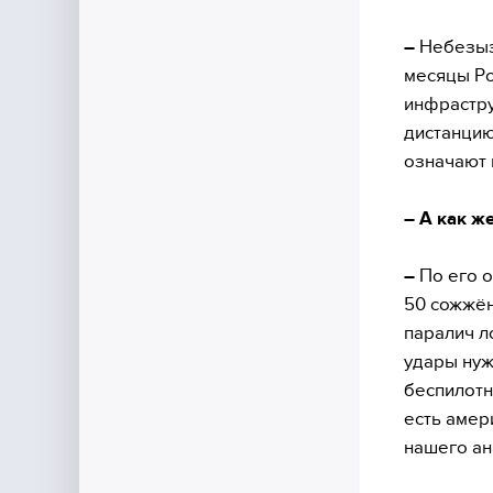
–
Небезыз
месяцы Ро
инфрастру
дистанцию
означают 
– А как ж
–
По его о
50 сожжён
паралич л
удары нуж
беспилотни
есть амер
нашего ан