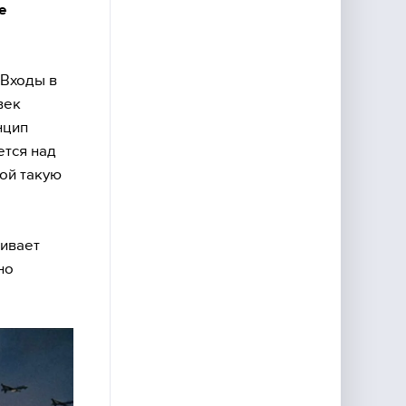
е
 Входы в
век
нцип
ется над
ной такую
ивает
но