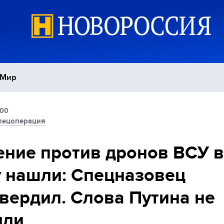
Мир
:00
Политика
С
пецоперация
Экономика
П
ние против дронов ВСУ в
 нашли: Спецназовец
Спорт
вердил. Слова Путина не
ыли