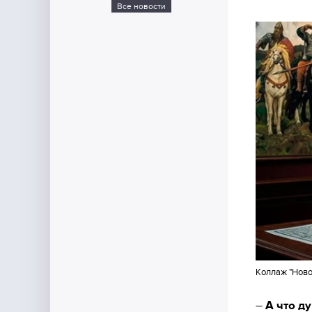
Все новости
Коллаж "Ново
–
А что ду