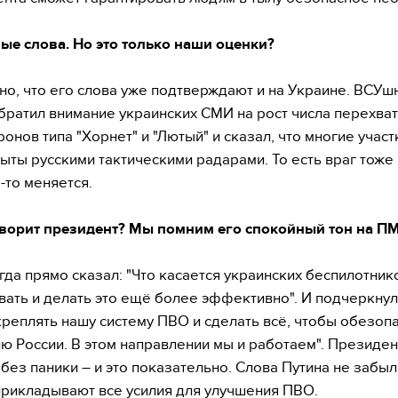
ые слова. Но это только наши оценки?
но, что его слова уже подтверждают и на Украине. ВСУш
братил внимание украинских СМИ на рост числа перехва
ронов типа "Хорнет" и "Лютый" и сказал, что многие учас
ыты русскими тактическими радарами. То есть враг тоже
о-то меняется.
оворит президент? Мы помним его спокойный тон на П
гда прямо сказал: "Что касается украинских беспилотнико
вать и делать это ещё более эффективно". И подчеркнул
реплять нашу систему ПВО и сделать всё, чтобы обезоп
ю России. В этом направлении мы и работаем". Президен
 без паники – и это показательно. Слова Путина не забыл
рикладывают все усилия для улучшения ПВО.