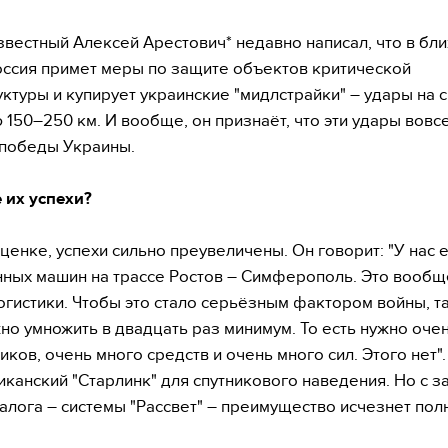
вестный Алексей Арестович* недавно написал, что в бл
ссия примет меры по защите объектов критической
ктуры и купирует украинские "мидлстрайки" – удары на
 150–250 км. И вообще, он признаёт, что эти удары вовс
победы Украины.
е их успехи?
ценке, успехи сильно преувеличены. Он говорит: "У нас е
ных машин на трассе Ростов – Симферополь. Это вообщ
огистики. Чтобы это стало серьёзным фактором войны, т
но умножить в двадцать раз минимум. То есть нужно оче
ков, очень много средств и очень много сил. Этого нет".
иканский "Старлинк" для спутникового наведения. Но с з
алога – системы "Рассвет" – преимущество исчезнет пол