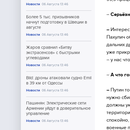
Новости
06 Августа 13:46
–
Серьёзн
Более 5 тыс. призывников
начнут подготовку в Швеции в
августе
–
Интерес
Новости
06 Августа 13:46
Пахулич о
дальних д
Жаров сравнил «Битву
уже прикр
экстрасенсов» с быстрыми
углеводами
– у нас чт
Новости
06 Августа 13:46
–
А что г
Bild: дроны атаковали судно Emil
в 39 км от Одессы
–
Путин то
Новости
06 Августа 13:46
нужно сби
Пашинян: Электрические сети
должны ук
Армении уйдут в доверительное
территори
управление
спокойно,
Новости
06 Августа 13:46
военные п