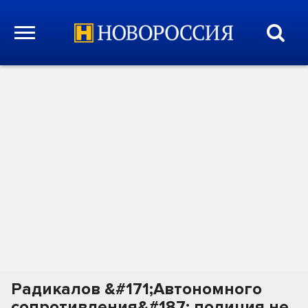
Радикалов &#171;Автономного
сопротивления&#187; полиция не