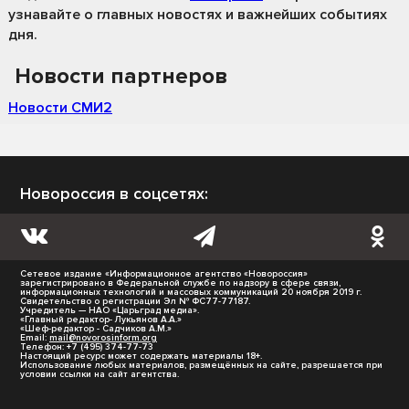
узнавайте о главных новостях и важнейших событиях
дня.
Новости партнеров
Новости СМИ2
Новороссия в соцсетях:
Сетевое издание «Информационное агентство «Новороссия»
зарегистрировано в Федеральной службе по надзору в сфере связи,
информационных технологий и массовых коммуникаций 20 ноября 2019 г.
Свидетельство о регистрации Эл № ФС77-77187.
Учредитель — НАО «Царьград медиа».
«Главный редактор- Лукьянов А.А.»
«Шеф-редактор - Садчиков А.М.»
Email:
mail@novorosinform.org
Телефон: +7 (495) 374-77-73
Настоящий ресурс может содержать материалы 18+.
Использование любых материалов, размещённых на сайте, разрешается при
условии ссылки на сайт агентства.