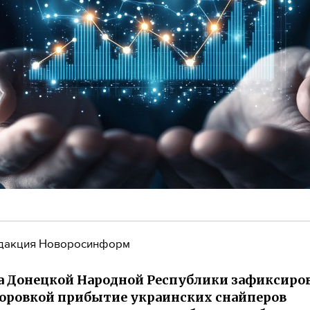
дакция Новоросинформ
а Донецкой Народной Республики зафиксиров
оровкой прибытие украинских снайперов