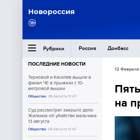
Новороссия
Россия
Донбасс
Рубрики
ПОСЛЕДНИЕ НОВОСТИ
12 Февраля 
Ближний Восток
Терновой и Киселёв вышли в
финал ЧЕ в прыжках с 10-
Пять
метровой вышки
Общество
Общество
06 Августа 13:47
на п
Культура
Суд рассмотрит закрыто дело
Жилкина об убийстве мальчика
13 августа
Общество
06 Августа 13:47