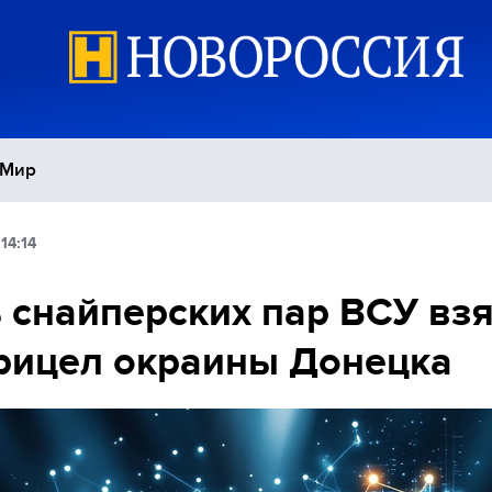
Мир
14:14
Политика
С
 снайперских пар ВСУ вз
Экономика
П
рицел окраины Донецка
Спорт