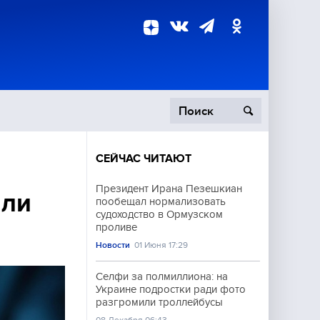
СЕЙЧАС ЧИТАЮТ
пецоперация
Президент Ирана Пезешкиан
яли
пообещал нормализовать
роисшествия
судоходство в Ормузском
проливе
Новости
01 Июня 17:29
Селфи за полмиллиона: на
Украине подростки ради фото
разгромили троллейбусы