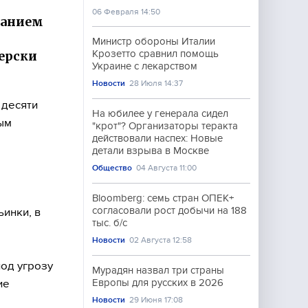
06 Февраля 14:50
ванием
Министр обороны Италии
перски
Крозетто сравнил помощь
Украине с лекарством
Новости
28 Июля 14:37
 десяти
На юбилее у генерала сидел
ым
"крот"? Организаторы теракта
действовали наспех: Новые
детали взрыва в Москве
Общество
04 Августа 11:00
Bloomberg: семь стран ОПЕК+
согласовали рост добычи на 188
ьинки, в
тыс. б/с
Новости
02 Августа 12:58
под угрозу
Мурадян назвал три страны
ие
Европы для русских в 2026
Новости
29 Июня 17:08