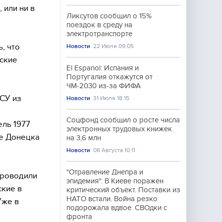
 или ни в
Ликсутов сообщил о 15%
поездок в среду на
электротранспорте
, что
Новости
22 Июля 09:05
еские
El Espanol: Испания и
Португалия откажутся от
ЧМ-2030 из-за ФИФА
ВСУ из
Новости
31 Июля 18:15
Соцфонд сообщил о росте числа
ль 1977
электронных трудовых книжек
не Донецка
на 3,6 млн
Новости
06 Августа 10:11
"Отравление Днепра и
проводили
эпидемия": В Киеве поражен
кие в
критический объект. Поставки из
НАТО встали. Война резко
Уже в
подорожала вдвое. СВОдки с
фронта