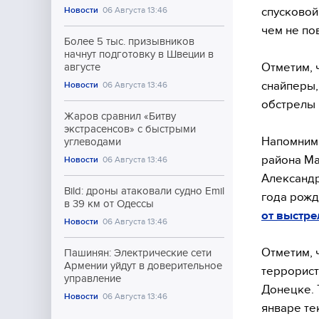
спусковой
Новости
06 Августа 13:46
чем не по
Более 5 тыс. призывников
начнут подготовку в Швеции в
Отметим, 
августе
снайперы,
Новости
06 Августа 13:46
обстрелы 
Жаров сравнил «Битву
экстрасенсов» с быстрыми
Напомним,
углеводами
района М
Новости
06 Августа 13:46
Александр
Bild: дроны атаковали судно Emil
года рожд
в 39 км от Одессы
от выстре
Новости
06 Августа 13:46
Отметим, 
Пашинян: Электрические сети
Армении уйдут в доверительное
террорист
управление
Донецке. 
Новости
06 Августа 13:46
январе те