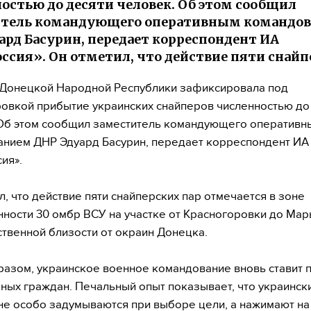
остью до десяти человек. Об этом сообщил
итель командующего оперативным командо
ард Басурин, передает корреспондент ИА
ссия». Он отметил, что действие пяти снай
 Донецкой Народной Республики зафиксировала под
овкой прибытие украинских снайперов численностью до
Об этом сообщил заместитель командующего оперативн
нием ДНР Эдуард Басурин, передает корреспондент ИА
ия».
л, что действие пяти снайперских пар отмечается в зоне
нности 30 омбр ВСУ на участке от Красногоровки до Мар
твенной близости от окраин Донецка.
разом, украинское военное командование вновь ставит 
ных граждан. Печальный опыт показывает, что украинск
не особо задумываются при выборе цели, а нажимают на