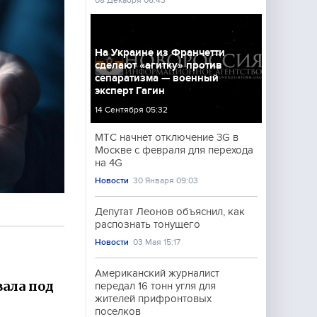
08 Декабря 06:43
На Украине из Франчетти
сделают «агитку» против
сепаратизма — военный
эксперт Гагин
14 Сентября 05:32
МТС начнет отключение 3G в
Москве с февраля для перехода
на 4G
Новости
30 Января 09:03
Депутат Леонов объяснил, как
распознать тонущего
Новости
03 Мая 15:17
Американский журналист
ала под
передал 16 тонн угля для
жителей прифронтовых
поселков