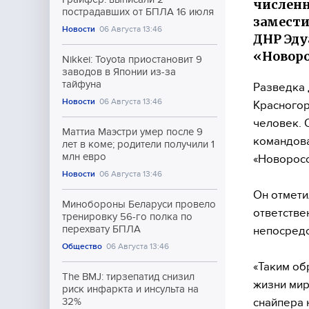
численн
пострадавших от БПЛА 16 июля
замест
Новости
06 Августа 13:46
ДНР Эду
«Новоро
Nikkei: Toyota приостановит 9
заводов в Японии из-за
тайфуна
Разведка
Новости
06 Августа 13:46
Красногор
человек. 
Маттиа Маэстри умер после 9
командова
лет в коме; родители получили 1
млн евро
«Новоросс
Новости
06 Августа 13:46
Он отмети
Минобороны Беларуси провело
ответстве
тренировку 56-го полка по
перехвату БПЛА
непосредс
Общество
06 Августа 13:46
«Таким об
The BMJ: тирзепатид снизил
жизни мир
риск инфаркта и инсульта на
снайпера 
32%