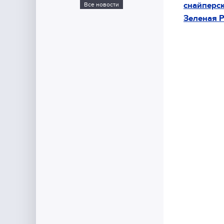
снайперс
Все новости
Зеленая 