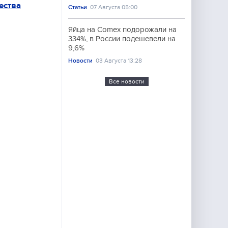
ества
Статьи
07 Августа 05:00
Яйца на Comex подорожали на
334%, в России подешевели на
9,6%
Новости
03 Августа 13:28
Все новости