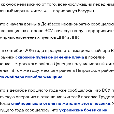
 крючок независимо от того, военнослужащий перед ним,
винный мирный житель», — подчеркнул Басурин.
что с начала войны в Донбассе неоднократно сообщалось
 воюющие на стороне ВСУ, зачастую ведут террористич
мирных населенных пунктов ДНР и ЛНР.
 в сентябре 2016 года в результате выстрела снайпера 
арьинки
сквозное пулевое ранение плеча
в поселке
овка Петровского района Донецка получил мирный жите
ения. В том же году, месяцем ранее в Петровском райо
ла снайпера погибла женщина.
что в декабре прошлого года уже сообщалось, что ВСУ 
ичекую операцию в отношении жителей поселка Трудовс
Тогда
снайперы вели огонь по жителям этого поселка
. 
кущего года сообщалось, что
украинские боевики из