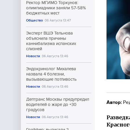
Ректор МГИМО Торкунов:
олимпиадники заняли 57-58%
бюджетных мест
Общество
06 Августа 13:47
Эксперт ВШЭ Тельнова
объяснила причины
каннибализма испанских
слизней
Новости
06 Августа 13:46
Эндокринолог Михалева
назвала 4 болезни,
вызывающие потливость
Новости
06 Августа 13:46
Дептранс Москвы предупредил
Автор:
Ре
водителей о жаре до +30
градусов
Разведк
Новости
06 Августа 13:46
Красног
Грайфер: выписали 2