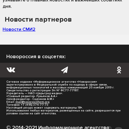
дня.
Новости партнеров
Новости СМИ2
Новороссия в соцсетях:
Сетевое издание «Информационное агентство «Новороссия»
зарегистрировано в Федеральной службе по надзору в сфере связи,
информационных технологий и массовых коммуникаций 20 ноября 2019 г.
Свидетельство о регистрации Эл № ФС77-77187.
Учредитель — НАО «Царьград медиа».
«Главный редактор- Лукьянов А.А.»
«Шеф-редактор - Садчиков А.М.»
Email:
mail@novorosinform.org
Телефон: +7 (495) 374-77-73
Настоящий ресурс может содержать материалы 18+.
Использование любых материалов, размещённых на сайте, разрешается при
условии ссылки на сайт агентства.
© 2014-2021 Информационное агентство