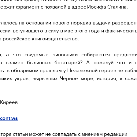
ержит фрагмент с похвалой в адрес Иосифа Сталина.
елалось на основании нового порядка выдачи разрешен
оссии, вступившего в силу в мае этого года и фактически
а российское книгоиздательство.
о, а что свидомые чиновники собираются предлож
ю взамен былинных богатырей? А пожалуй что и 
ь: в обозримом прошлом у Незалежной героев не набл
ликих укров, вырывших Черное море, история, к сожа
.
 Киреев
cont.ws
тора статьи может не совпадать с мнением редакции