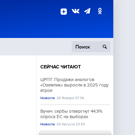
СЕЙЧАС ЧИТАЮТ
пецоперация
ЦРПТ: Продажи аналогов
«Оземпик» выросли в 2025 году
роисшествия
втрое
Новости
26 Января 07:36
Вучич: сербы отвергнут 44,9%
опроса ЕС на выборах
Новости
03 Августа 23:53