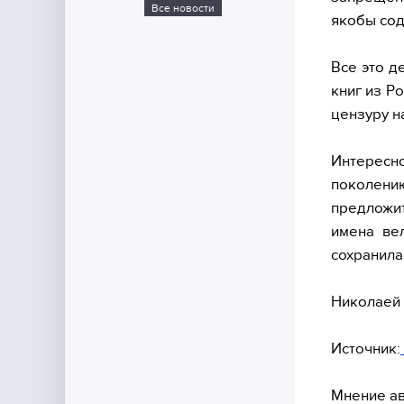
Все новости
якобы сод
Все это д
книг из Р
цензуру н
Интересн
поколени
предложит
имена ве
сохранила
Николаей
Источник:
Мнение ав