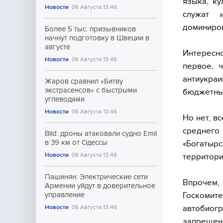
языка, ку
Новости
06 Августа 13:46
служат 
доминиров
Более 5 тыс. призывников
начнут подготовку в Швеции в
августе
Интересн
Новости
06 Августа 13:46
первое, ч
антиукра
Жаров сравнил «Битву
экстрасенсов» с быстрыми
бюджетны
углеводами
Новости
06 Августа 13:46
Но нет, в
среднего
Bild: дроны атаковали судно Emil
в 39 км от Одессы
«Богатыр
Новости
06 Августа 13:46
территори
Пашинян: Электрические сети
Впрочем,
Армении уйдут в доверительное
Госкоми
управление
автобиогр
Новости
06 Августа 13:46
запрещен 