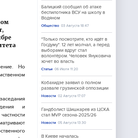
Балицкий сообщил об атаке
беспилотника ВСУ на школу в
Водяном
мом
Общество
03 Августа 18:47
т,
ябре
"Только посмотрите, кто идёт в
итета
Госдуму": 12 лет молчал, а перед
выборами вдруг стал
волонтёром. Человек Януковича
хочет во власть
мение. Но
Статьи
06 Июля 11:20
умственном
Кобахидзе заявил о полном
развале грузинской оппозиции
Новости
02 Августа 17:07
заседания
идения и
Гандболист Шишкарев из ЦСКА
 частности
стал MVP сезона-2025/26
атривают
Новости
05 Августа 13:30
рственного
В Киеве началась