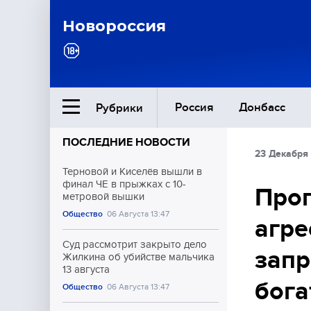
Новороссия
Россия
Донбасс
Рубрики
ПОСЛЕДНИЕ НОВОСТИ
23 Декабря
Ближний Восток
Терновой и Киселёв вышли в
финал ЧЕ в прыжках с 10-
Проп
метровой вышки
Общество
Общество
06 Августа 13:47
агре
Культура
Суд рассмотрит закрыто дело
запр
Жилкина об убийстве мальчика
13 августа
бога
Общество
06 Августа 13:47