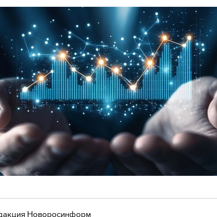
дакция Новоросинформ