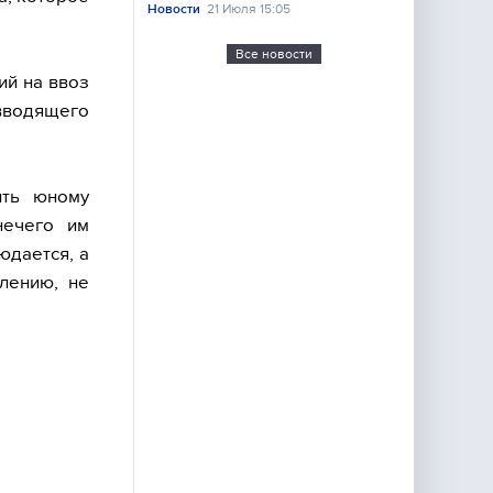
Новости
21 Июля 15:05
Все новости
ий на ввоз
 вводящего
ить юному
нечего им
юдается, а
лению, не