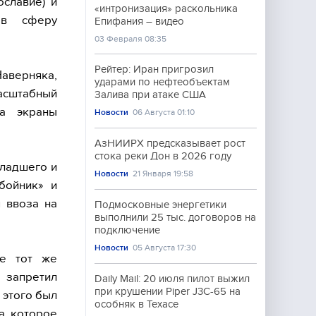
ославие) и
«интронизация» раскольника
 в сферу
Епифания – видео
03 Февраля 08:35
Рейтер: Иран пригрозил
аверняка,
ударами по нефтеобъектам
масштабный
Залива при атаке США
на экраны
Новости
06 Августа 01:10
АзНИИРХ предсказывает рост
стока реки Дон в 2026 году
младшего и
Новости
21 Января 19:58
бойник» и
 ввоза на
Подмосковные энергетики
выполнили 25 тыс. договоров на
подключение
Новости
05 Августа 17:30
ее тот же
запретил
Daily Mail: 20 июля пилот выжил
при крушении Piper J3C-65 на
 этого был
особняк в Техасе
а, которое