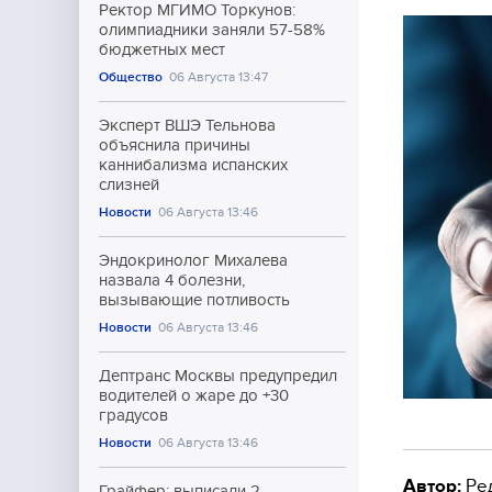
Ректор МГИМО Торкунов:
олимпиадники заняли 57-58%
бюджетных мест
Общество
06 Августа 13:47
Эксперт ВШЭ Тельнова
объяснила причины
каннибализма испанских
слизней
Новости
06 Августа 13:46
Эндокринолог Михалева
назвала 4 болезни,
вызывающие потливость
Новости
06 Августа 13:46
Дептранс Москвы предупредил
водителей о жаре до +30
градусов
Новости
06 Августа 13:46
Автор:
Ре
Грайфер: выписали 2