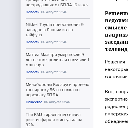
пострадавших от БПЛА 16 июля
Решения
Новости
06 Августа 13:46
недоуме
Nikkei: Toyota приостановит 9
смысле 
заводов в Японии из-за
наприме
тайфуна
заседан
Новости
06 Августа 13:46
телевид
Маттиа Маэстри умер после 9
лет в коме; родители получили 1
Решения 
млн евро
некоторые
Новости
06 Августа 13:46
состоянии
Минобороны Беларуси провело
тренировку 56-го полка по
Вот, нап
перехвату БПЛА
эксперт
Общество
06 Августа 13:46
радиовеща
имперск
The BMJ: тирзепатид снизил
риск инфаркта и инсульта на
объединен
32%