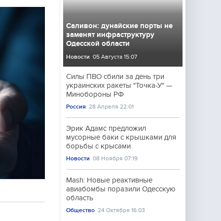
Саливон: дунайские порты не
заменят инфраструктуру
Одесской области
Новости
05 Августа 15:07
Силы ПВО сбили за день три
украинских ракеты "Точка-У" —
Минобороны РФ
Россия
28 Апреля 22:01
Эрик Адамс предложил
мусорные баки с крышками для
борьбы с крысами
Новости
08 Ноября 07:19
Mash: Новые реактивные
авиабомбы поразили Одесскую
область
Общество
24 Октября 16:03