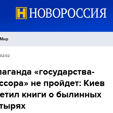
Мир
 02:02
Политика
С
аганда «государства-
Экономика
П
ссора» не пройдет: Киев
Спорт
етил книги о былинных
тырях