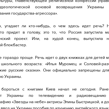
льтуры, главенствующей религиозной конфессии (прав
идеологической основой возвращения Украины
ания государства-агрессора».
о, угадает ли кто-нибудь, о чем здесь идет речь? Н
то придет в голову, это то, что Россия запустила 
инский проект. Или, на худой конец, выпустила 
й блокбастер.
се гораздо проще. Речь идет о двух книжках для детей 
 школьного возраста: «Илья Муромец и Соловей-раз
ские русские сказки». Они официально запрещены для
ю Украины.
 бороться с книгами Киев начал не сегодня. Ран
тет Украины по телевидению и радиовещанию 
афию «Звезды на небе» актрисы Элины Быстрицкой, а до
ввоз на Украину пособия по изучению английского язык