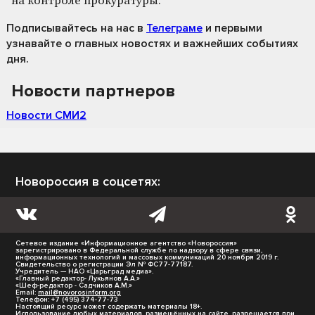
на контроле прокуратуры.
Подписывайтесь на нас
в
Телеграме
и первыми
узнавайте о главных новостях и важнейших событиях
дня.
Новости партнеров
Новости СМИ2
Новороссия в соцсетях:
Сетевое издание «Информационное агентство «Новороссия»
зарегистрировано в Федеральной службе по надзору в сфере связи,
информационных технологий и массовых коммуникаций 20 ноября 2019 г.
Свидетельство о регистрации Эл № ФС77-77187.
Учредитель — НАО «Царьград медиа».
«Главный редактор- Лукьянов А.А.»
«Шеф-редактор - Садчиков А.М.»
Email:
mail@novorosinform.org
Телефон: +7 (495) 374-77-73
Настоящий ресурс может содержать материалы 18+.
Использование любых материалов, размещённых на сайте, разрешается при