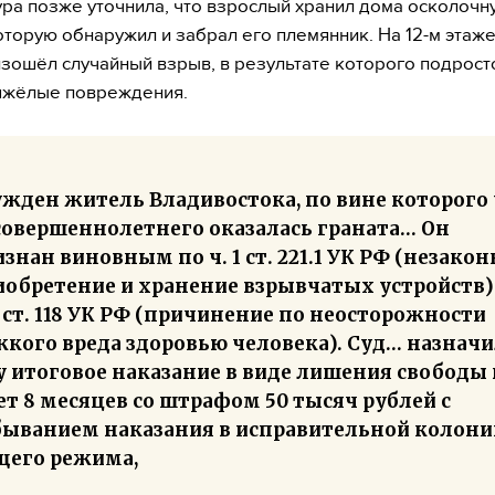
ра позже уточнила, что взрослый хранил дома осколочн
которую обнаружил и забрал его племянник. На 12-м этаж
зошёл случайный взрыв, в результате которого подрост
яжёлые повреждения.
ужден житель Владивостока, по вине которого 
совершеннолетнего оказалась граната… Он
знан виновным по ч. 1 ст. 221.1 УК РФ (незакон
иобретение и хранение взрывчатых устройств)
1 ст. 118 УК РФ (причинение по неосторожности
жкого вреда здоровью человека). Суд… назнач
у итоговое наказание в виде лишения свободы 
ет 8 месяцев со штрафом 50 тысяч рублей с
быванием наказания в исправительной колони
щего режима,