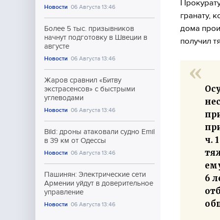
Прокурату
Новости
06 Августа 13:46
гранату, 
дома прои
Более 5 тыс. призывников
начнут подготовку в Швеции в
получил т
августе
Новости
06 Августа 13:46
Жаров сравнил «Битву
Ос
экстрасенсов» с быстрыми
углеводами
не
Новости
06 Августа 13:46
при
пр
Bild: дроны атаковали судно Emil
ч. 
в 39 км от Одессы
тя
Новости
06 Августа 13:46
ем
Пашинян: Электрические сети
6 л
Армении уйдут в доверительное
от
управление
об
Новости
06 Августа 13:46