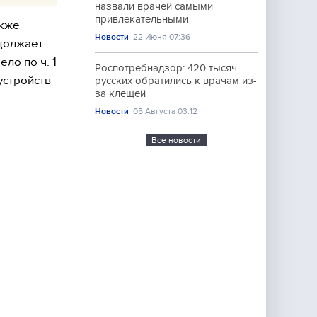
назвали врачей самыми
привлекательными
акже
Новости
22 Июня 07:36
одолжает
ло по ч. 1
Роспотребнадзор: 420 тысяч
устройств
русских обратились к врачам из-
за клещей
Новости
05 Августа 03:12
Все новости