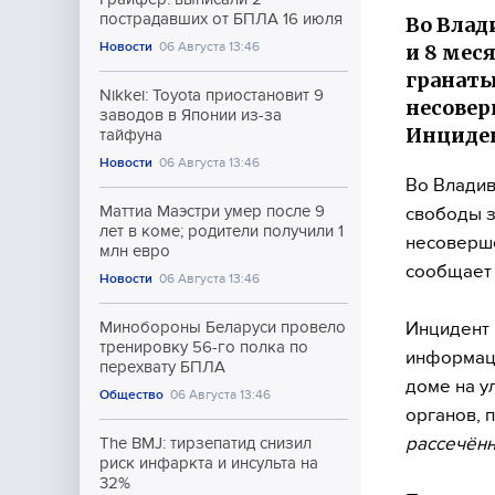
пострадавших от БПЛА 16 июля
Во Влад
Новости
06 Августа 13:46
и 8 мес
гранаты
Nikkei: Toyota приостановит 9
несове
заводов в Японии из-за
Инциден
тайфуна
Новости
06 Августа 13:46
Во Владив
Маттиа Маэстри умер после 9
свободы з
лет в коме; родители получили 1
несоверше
млн евро
сообщает 
Новости
06 Августа 13:46
Инцидент 
Минобороны Беларуси провело
тренировку 56-го полка по
информаци
перехвату БПЛА
доме на у
Общество
06 Августа 13:46
органов, 
рассечённ
The BMJ: тирзепатид снизил
риск инфаркта и инсульта на
32%