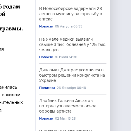
6 годам
В Новосибирске задержали 28-
ой
летнего мужчину за стрельбу в
аптеке
Новости
05 Августа 05:33
травмы.
На Ямале медики выявили
свыше 3 тыс. болезней у 125 тыс.
ия
ямальцев
Новости
16 Июля 14:38
м
Дипломат Джатрас усомнился в
быстром решении конфликта на
Украине
анилась
Политика
26 Декабря 06:48
ы в жилом
Двойник Галкина Аксютов
нительных
потерял узнаваемость из-за
о
бороды артиста
Новости
02 Мая 13:28