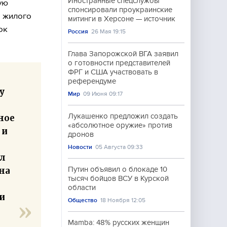
Иностранные спецслужбы
ую
спонсировали проукраинские
е жилого
митинги в Херсоне — источник
ок
Россия
26 Мая 19:15
Глава Запорожской ВГА заявил
о готовности представителей
ФРГ и США участвовать в
референдуме
у
Мир
09 Июня 09:17
Лукашенко предложил создать
ное
«абсолютное оружие» против
 и
дронов
Новости
05 Августа 09:33
ил
на
Путин объявил о блокаде 10
тысяч бойцов ВСУ в Курской
области
и
Общество
18 Ноября 12:05
Mamba: 48% русских женщин