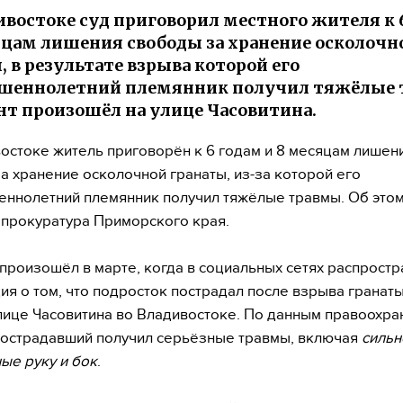
ивостоке суд приговорил местного жителя к 
яцам лишения свободы за хранение осколочн
, в результате взрыва которой его
ршеннолетний племянник получил тяжёлые 
т произошёл на улице Часовитина.
остоке житель приговорён к 6 годам и 8 месяцам лишен
а хранение осколочной гранаты, из-за которой его
ннолетний племянник получил тяжёлые травмы. Об это
прокуратура Приморского края.
произошёл в марте, когда в социальных сетях распростр
я о том, что подросток пострадал после взрыва гранат
лице Часовитина во Владивостоке. По данным правоохра
пострадавший получил серьёзные травмы, включая
сильн
ые руку и бок
.