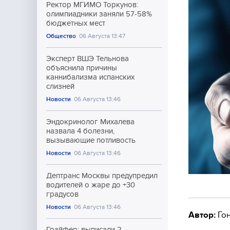
Ректор МГИМО Торкунов:
олимпиадники заняли 57-58%
бюджетных мест
Общество
06 Августа 13:47
Эксперт ВШЭ Тельнова
объяснила причины
каннибализма испанских
слизней
Новости
06 Августа 13:46
Эндокринолог Михалева
назвала 4 болезни,
вызывающие потливость
Новости
06 Августа 13:46
Дептранс Москвы предупредил
водителей о жаре до +30
градусов
Новости
06 Августа 13:46
Автор:
Гон
Грайфер: выписали 2