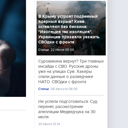
В Крыму устроят подземный
ядерный взрыв? Киев
оставляют без бензина:
"Изоляция так изоляция".
Украинцев призвали уезжать.
СВОдки с фронта
Статьи
22 Июля 05:00
Суровикина вернут? Три главных
инсайда с СВО. Русские дроны
уже на улицах Сум. Хакеры
слили данные о разведчике
НАТО. СВОдки с фронта
Статьи
08 Августа 06:00
Не успели подготовиться. Суд
перенёс рассмотрение
апелляции Медведчука на 30
июля
20 Июля 13:14