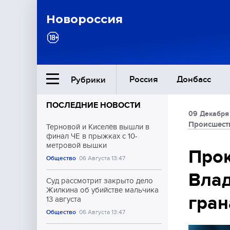
Новороссия
Россия
Донбасс
Рубрики
ПОСЛЕДНИЕ НОВОСТИ
09 Декабря
Ближний Восток
Происшест
Терновой и Киселёв вышли в
финал ЧЕ в прыжках с 10-
метровой вышки
Общество
Прок
Общество
06 Августа 13:47
Влад
Культура
Суд рассмотрит закрыто дело
Жилкина об убийстве мальчика
гран
13 августа
Общество
06 Августа 13:47