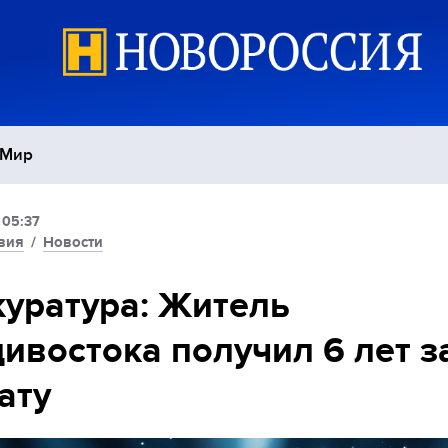
Мир
 05:37
Политика
С
вия
/
Новости
Экономика
П
уратура: Житель
ивостока получил 6 лет з
Спорт
ату