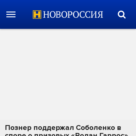
Познер поддержал Соболенко в
споре о призовых «Ролан Гаррос»