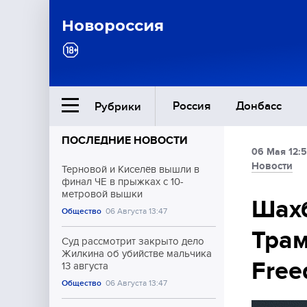
Новороссия
Россия
Донбасс
Рубрики
ПОСЛЕДНИЕ НОВОСТИ
06 Мая 12:
Ближний Восток
Новости
Терновой и Киселёв вышли в
финал ЧЕ в прыжках с 10-
метровой вышки
Общество
Шах
Общество
06 Августа 13:47
Трам
Культура
Суд рассмотрит закрыто дело
Жилкина об убийстве мальчика
Fre
13 августа
Общество
06 Августа 13:47