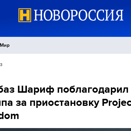
Мир
53
Политика
С
Экономика
П
баз Шариф поблагодарил
па за приостановку Projec
Спорт
edom