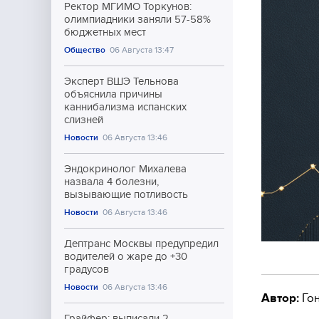
Ректор МГИМО Торкунов:
олимпиадники заняли 57-58%
бюджетных мест
Общество
06 Августа 13:47
Эксперт ВШЭ Тельнова
объяснила причины
каннибализма испанских
слизней
Новости
06 Августа 13:46
Эндокринолог Михалева
назвала 4 болезни,
вызывающие потливость
Новости
06 Августа 13:46
Дептранс Москвы предупредил
водителей о жаре до +30
градусов
Новости
06 Августа 13:46
Автор:
Гон
Грайфер: выписали 2