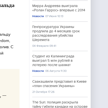
нальда
Мирра Андреева выиграла
«Ролан Гаррос» впервые с 2014
Новости
07 Июня 10:13
Генпрокуратура Украины
продлила до 4 месяцев срок
альду
расследования убийства
Шеремета
edom,
04 Февраля 09:41
олив. С
ой
Студент из Калининграда
выиграл 5 млн рублей в
лотерею после шахмат
Новости
06 Августа 11:30
Саакашвили представил в Киеве
«план спасения Украины»
21 Октября 17:26
, —
The Sun: полиция раскрыла
тайну гибели канадки на острове