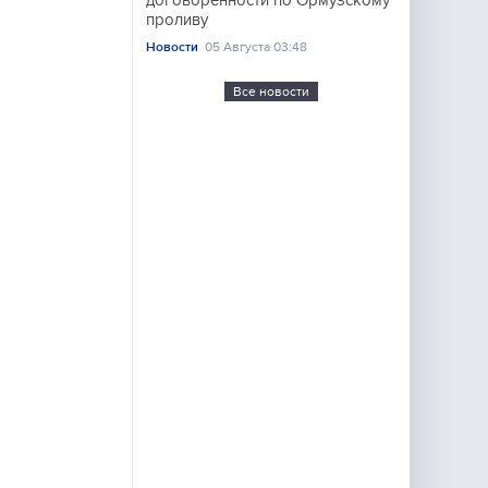
договоренности по Ормузскому
проливу
Новости
05 Августа 03:48
Все новости