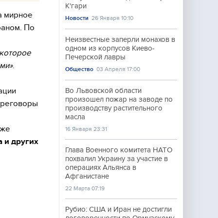
К'гари
а мирное
Новости
26 Января 10:10
аном. По
Неизвестные заперли монахов в
одном из корпусов Киево-
 которое
Печерской лавры
ами»
.
Общество
03 Апреля 17:00
ации
Во Львовской области
произошел пожар на заводе по
переговоры
производству растительного
а
масла
кже
16 Января 23:31
а и других
Глава Военного комитета НАТО
похвалил Украину за участие в
операциях Альянса в
Афганистане
22 Марта 07:19
Рубио: США и Иран не достигли