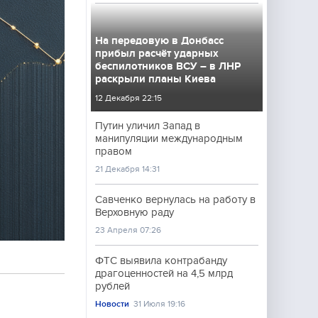
На передовую в Донбасс
прибыл расчёт ударных
беспилотников ВСУ – в ЛНР
раскрыли планы Киева
12 Декабря 22:15
Путин уличил Запад в
манипуляции международным
правом
21 Декабря 14:31
Савченко вернулась на работу в
Верховную раду
23 Апреля 07:26
ФТС выявила контрабанду
драгоценностей на 4,5 млрд
рублей
Новости
31 Июля 19:16