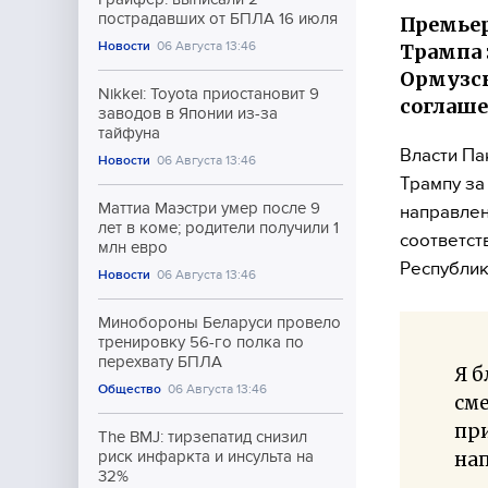
пострадавших от БПЛА 16 июля
Премьер
Новости
06 Августа 13:46
Трампа 
Ормузск
Nikkei: Toyota приостановит 9
соглаш
заводов в Японии из-за
тайфуна
Власти Па
Новости
06 Августа 13:46
Трампу за
Маттиа Маэстри умер после 9
направлен
лет в коме; родители получили 1
соответст
млн евро
Республик
Новости
06 Августа 13:46
Минобороны Беларуси провело
тренировку 56-го полка по
перехвату БПЛА
Я б
Общество
06 Августа 13:46
сме
при
The BMJ: тирзепатид снизил
нап
риск инфаркта и инсульта на
32%