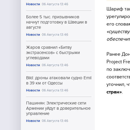
Новости
06 Августа 13:46
Шариф так
урегулиро
Более 5 тыс. призывников
начнут подготовку в Швеции в
его слова
августе
«существу
Новости
06 Августа 13:46
обеспечит
Жаров сравнил «Битву
экстрасенсов» с быстрыми
Ранее Дон
углеводами
Project F
Новости
06 Августа 13:46
по заключ
соответст
Bild: дроны атаковали судно Emil
в 39 км от Одессы
уточнил, 
Новости
06 Августа 13:46
стран»
.
Пашинян: Электрические сети
Армении уйдут в доверительное
управление
Новости
06 Августа 13:46