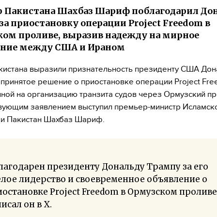
 Пакистана Шахбаз Шариф поблагодарил До
за приостановку операции Project Freedom в
ом проливе, выразив надежду на мирное
ение между США и Ираном
кистана выразили признательность президенту США Дон
 принятое решение о приостановке операции Project Fre
ной на организацию транзита судов через Ормузский пр
вующим заявлением выступил премьер-министр Исламск
и Пакистан Шахбаз Шариф.
лагодарен президенту Дональду Трампу за его
лое лидерство и своевременное объявление о
остановке Project Freedom в Ормузском проливе
исал он в X.