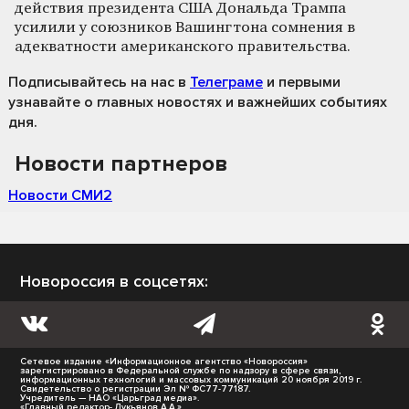
действия президента США Дональда Трампа
усилили у союзников Вашингтона сомнения в
адекватности американского правительства.
Подписывайтесь на нас
в
Телеграме
и первыми
узнавайте о главных новостях и важнейших событиях
дня.
Новости партнеров
Новости СМИ2
Новороссия в соцсетях:
Сетевое издание «Информационное агентство «Новороссия»
зарегистрировано в Федеральной службе по надзору в сфере связи,
информационных технологий и массовых коммуникаций 20 ноября 2019 г.
Свидетельство о регистрации Эл № ФС77-77187.
Учредитель — НАО «Царьград медиа».
«Главный редактор- Лукьянов А.А.»