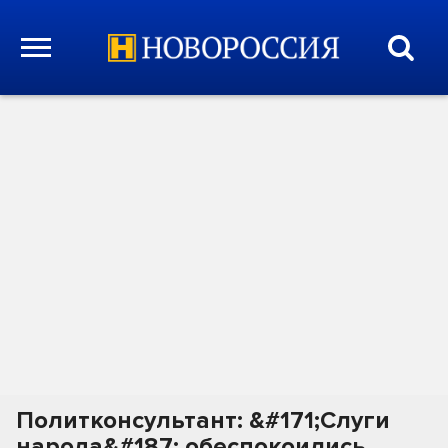
Политконсультант: &#171;Слуги
народа&#187; обеспокоились