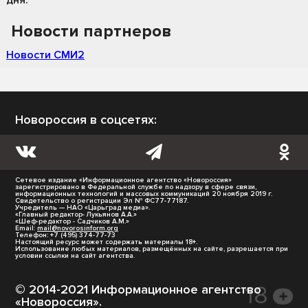
Новости партнеров
Новости СМИ2
Новороссия в соцсетях:
Сетевое издание «Информационное агентство «Новороссия»
зарегистрировано в Федеральной службе по надзору в сфере связи,
информационных технологий и массовых коммуникаций 20 ноября 2019 г.
Свидетельство о регистрации Эл № ФС77-77187.
Учредитель — НАО «Царьград медиа».
«Главный редактор- Лукьянов А.А.»
«Шеф-редактор - Садчиков А.М.»
Email:
mail@novorosinform.org
Телефон: +7 (495) 374-77-73
Настоящий ресурс может содержать материалы 18+.
Использование любых материалов, размещённых на сайте, разрешается при
условии ссылки на сайт агентства.
© 2014-2021 Информационное агентство
«Новороссия».