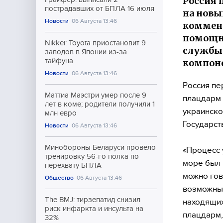
Россия 
пострадавших от БПЛА 16 июля
на новы
Новости
06 Августа 13:46
коммент
помощни
Nikkei: Toyota приостановит 9
службы 
заводов в Японии из-за
тайфуна
компоне
Новости
06 Августа 13:46
Россия пе
Маттиа Маэстри умер после 9
плацдарм 
лет в коме; родители получили 1
украинско
млн евро
Государст
Новости
06 Августа 13:46
Минобороны Беларуси провело
«Процесс 
тренировку 56-го полка по
море был 
перехвату БПЛА
можно гов
Общество
06 Августа 13:46
возможных
The BMJ: тирзепатид снизил
находящих
риск инфаркта и инсульта на
плацдарм,
32%