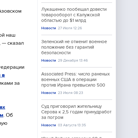
Лукашенко пообещал довести
 Азовском
товарооборот с Калужской
областью до $1 млрд
Новости
27 Июля 12:26
ой наш
Зеленский не отменит военное
, — сказал
положение без гарантий
безопасности
Новости
29 Декабря 13:46
 Федерации
Associated Press: число раненых
 в
военных США в операции
иками за
против Ирана превысило 500
Новости
23 Июля 08:23
Суд приговорил жительницу
ах
Серова к 2,5 годам принудработ
ым
. Об
за погром
ную
Новости
03 Августа 13:35