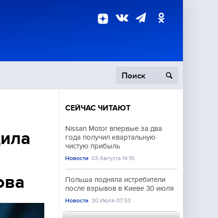
СЕЙЧАС ЧИТАЮТ
пецоперация
Nissan Motor впервые за два
щила
года получил квартальную
роисшествия
чистую прибыль
Новости
03 Августа 14:15
ова
Польша подняла истребители
после взрывов в Киеве 30 июля
Новости
30 Июля 07:53