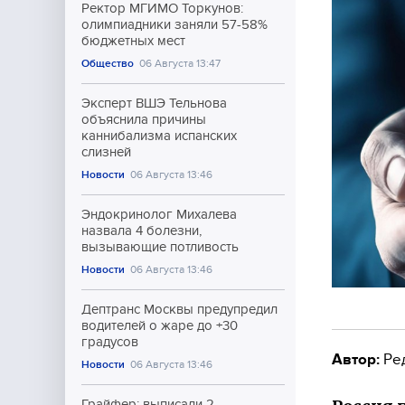
Ректор МГИМО Торкунов:
олимпиадники заняли 57-58%
бюджетных мест
Общество
06 Августа 13:47
Эксперт ВШЭ Тельнова
объяснила причины
каннибализма испанских
слизней
Новости
06 Августа 13:46
Эндокринолог Михалева
назвала 4 болезни,
вызывающие потливость
Новости
06 Августа 13:46
Дептранс Москвы предупредил
водителей о жаре до +30
градусов
Автор:
Ре
Новости
06 Августа 13:46
Грайфер: выписали 2