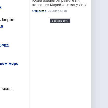
Юрий Зайцев отправил 68-й
конвой из Марий Эл в зону СВО
е
.
Общество
29 Июля 13:40
 Лавров
Все новости
 в
 для
ском море
.
чников,