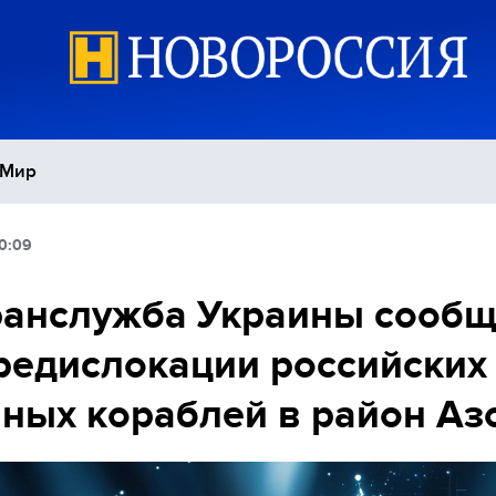
Мир
0:09
Политика
С
ранслужба Украины сооб
Экономика
П
редислокации российских
Спорт
ных кораблей в район Аз