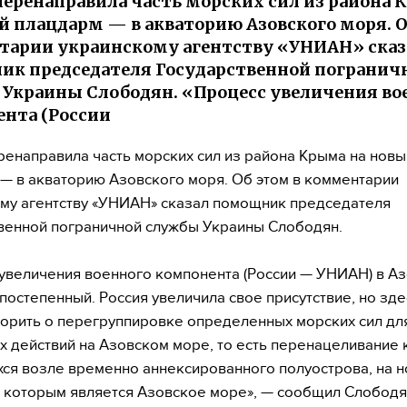
перенаправила часть морских сил из района
й плацдарм — в акваторию Азовского моря. О
арии украинскому агентству «УНИАН» сказ
к председателя Государственной погранич
Украины Слободян. «Процесс увеличения во
нта (России
ренаправила часть морских сил из района Крыма на новы
— в акваторию Азовского моря. Об этом в комментарии
му агентству «УНИАН» сказал помощник председателя
венной пограничной службы Украины Слободян.
увеличения военного компонента (России — УНИАН) в А
постепенный. Россия увеличила свое присутствие, но зд
орить о перегруппировке определенных морских сил дл
 действий на Азовском море, то есть перенацеливание 
ся возле временно аннексированного полуострова, на 
 которым является Азовское море», — сообщил Слободя