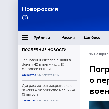
Новороссия
Россия
Донбасс
Рубрики
ПОСЛЕДНИЕ НОВОСТИ
16 Ноября 1
Ближний Восток
Терновой и Киселёв вышли в
финал ЧЕ в прыжках с 10-
Пог
метровой вышки
Общество
Общество
06 Августа 13:47
о пе
Культура
Суд рассмотрит закрыто дело
воен
Жилкина об убийстве мальчика
13 августа
Общество
06 Августа 13:47