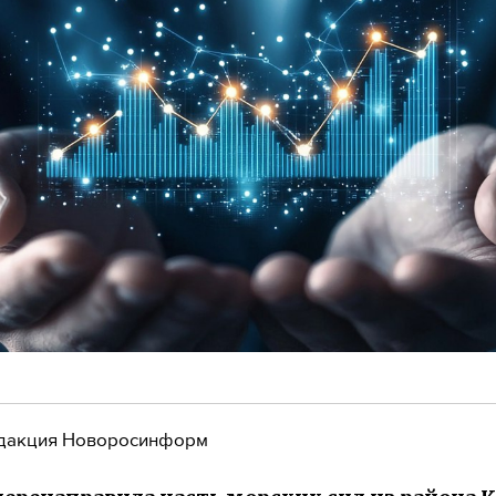
дакция Новоросинформ