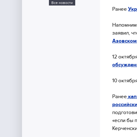
Все новости
Ранее
Укр
Напомним,
заявил, ч
Азовском
12 октябр
обсужден
10 октябр
Ранее
кап
российск
подготови
«если бы 
Керченски