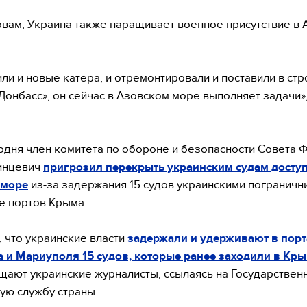
овам, Украина также наращивает военное присутствие в
ли и новые катера, и отремонтировали и поставили в стр
Донбасс», он сейчас в Азовском море выполняет задачи»
.
одня член комитета по обороне и безопасности Совета
инцевич
пригрозил перекрыть украинским судам доступ
 море
из-за задержания 15 судов украинскими пограничн
е портов Крыма.
 что украинские власти
задержали и удерживают в порт
 и Мариуполя 15 судов, которые ранее заходили в Кр
щают украинские журналисты, ссылаясь на Государствен
ую службу страны.