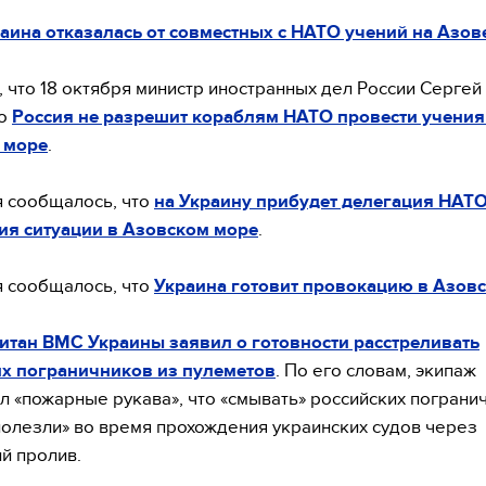
аина отказалась от совместных с НАТО учений на Азов
 что 18 октября министр иностранных дел России Сергей
то
Россия не разрешит кораблям НАТО провести учения
 море
.
я сообщалось, что
на Украину прибудет делегация НАТО
ия ситуации в Азовском море
.
я сообщалось, что
Украина готовит провокацию в Азов
итан ВМС Украины заявил о готовности расстреливать
их пограничников из пулеметов
. По его словам, экипаж
л «пожарные рукава», что «смывать» российских пограни
полезли» во время прохождения украинских судов через
й пролив.