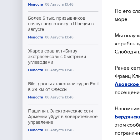
Новости
06 Августа 13:46
По его сл
Более 5 тыс. призывников
море.
начнут подготовку в Швеции в
августе
Мы получи
Новости
06 Августа 13:46
корабль «
Жаров сравнил «Битву
Слободян
экстрасенсов» с быстрыми
углеводами
Ранее сег
Новости
06 Августа 13:46
Франц Кл
Азовское
Bild: дроны атаковали судно Emil
в 39 км от Одессы
посещени
Новости
06 Августа 13:46
Напомним,
Пашинян: Электрические сети
Бердянска
Армении уйдут в доверительное
управление
этом сооб
Новости
06 Августа 13:46
пограничн