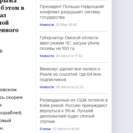
 Крыма
Президент Польши Навроцкий:
б этом в
конфликт разрушает систему
ал
государства
ной
Новости
03 Мая 18:45
енного
Губернатор Омской области
ввёл режим ЧС: засуха убила
посевы на 100 га
й
Новости
04 Августа 17:42
Винисиус удалил все записи о
Реале из соцсетей, где 64 млн
подписчиков
Новости
05 Августа 22:32
зовском
есь скорее
Разведданные из США потекли в
я
Киев рекой. Россию принуждают
вернуться к 90-м: Лучшей
кораблей,
дипломатией будет сбитый
новый
спутник
н.
Статьи
07 Августа 19:00