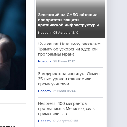
Зеленский на СНБО объявил
приоритеты защиты
критической инфраструктуры
Новости
05 Августа 18:10
12-й канал: Нетаньяху расскажет
Трампу об ускорении ядерной
программы Ирана
Новости
28 Июля 12:12
Замдиректора института Лямин:
35 тыс. уроков сэкономили
время учителям
Новости
31 Июля 05:44
Hespress: 400 мигрантов
прорвались в Мелилью, силы
применили газ
Новости
01 Августа 01:55