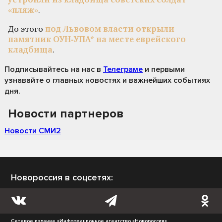
устроили из кладбища советских солдат
«пляж»
.
До этого
под Львовом власти открыли
памятник ОУН-УПА* на месте еврейского
кладбища
.
Подписывайтесь на нас
в
Телеграме
и первыми
узнавайте о главных новостях и важнейших событиях
дня.
Новости партнеров
Новости СМИ2
Новороссия в соцсетях:
Сетевое издание «Информационное агентство «Новороссия»