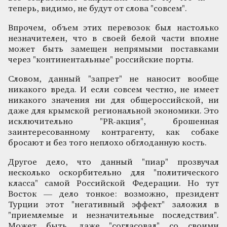
теперь, видимо, не будут от слова "совсем".
Впрочем, объем этих перевозок был настолько
незначителен, что в своей белой части вполне
может быть замещен непрямыми поставками
через "континентальные" российские порты.
Словом, данный "запрет" не наносит вообще
никакого вреда. И если совсем честно, не имеет
никакого значения ни для общероссийской, ни
даже для крымской региональной экономики. Это
исключительно "PR-акция", брошенная
заинтересованному контрагенту, как собаке
бросают и без того неплохо обглоданную кость.
Другое дело, что данный "пиар" прозвучал
несколько оскорбительно для "политического
класса" самой Российской Федерации. Но тут
Восток — дело тонкое: возможно, президент
Турции этот "негативный эффект" заложил в
"приемлемые и незначительные последствия".
Может быть, даже "согласовал" со своими