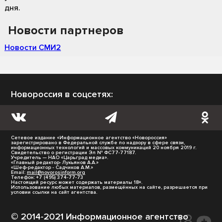
дня.
Новости партнеров
Новости СМИ2
Новороссия в соцсетях:
Сетевое издание «Информационное агентство «Новороссия»
зарегистрировано в Федеральной службе по надзору в сфере связи,
информационных технологий и массовых коммуникаций 20 ноября 2019 г.
Свидетельство о регистрации Эл № ФС77-77187.
Учредитель — НАО «Царьград медиа».
«Главный редактор- Лукьянов А.А.»
«Шеф-редактор - Садчиков А.М.»
Email:
mail@novorosinform.org
Телефон: +7 (495) 374-77-73
Настоящий ресурс может содержать материалы 18+.
Использование любых материалов, размещённых на сайте, разрешается при
условии ссылки на сайт агентства.
© 2014-2021 Информационное агентство