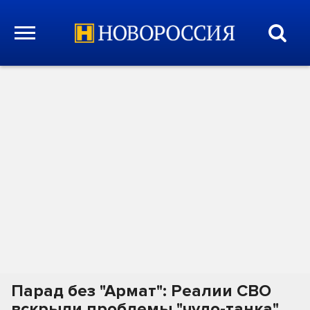
Парад без "Армат": Реалии СВО
вскрыли проблемы "чудо-танка".