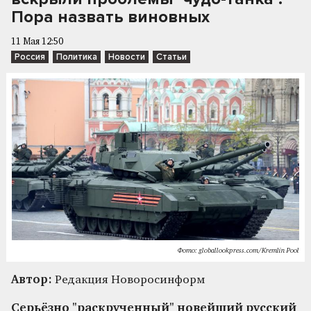
Пора назвать виновных
11 Мая 12:50
Россия
Политика
Новости
Статьи
Фото: globallookpress.com/Kremlin Pool
Автор:
Редакция Новоросинформ
Серьёзно "раскрученный" новейший русский