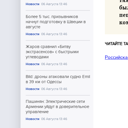
тяж
Новости
06 Августа 13:46
был
пе
Более 5 тыс. призывников
ко
начнут подготовку в Швеции в
августе
Новости
06 Августа 13:46
ЧИТАЙТЕ ТА
Жаров сравнил «Битву
экстрасенсов» с быстрыми
Российска
углеводами
Новости
06 Августа 13:46
Bild: дроны атаковали судно Emil
в 39 км от Одессы
Новости
06 Августа 13:46
Пашинян: Электрические сети
Армении уйдут в доверительное
управление
Новости
06 Августа 13:46