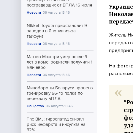
пострадавших от БПЛА 16 июля
Украинс
Новости
06 Августа 13:46
Николае
передае
Nikkei: Toyota приостановит 9
заводов в Японии из-за
Житель Ни
тайфуна
передал в
Новости
06 Августа 13:46
предприят
Маттиа Маэстри умер после 9
лет в коме; родители получили 1
На фотогр
млн евро
расположе
Новости
06 Августа 13:46
Минобороны Беларуси провело
тренировку 56-го полка по
перехвату БПЛА
"Р
Общество
06 Августа 13:46
ст
фо
The BMJ: тирзепатид снизил
риск инфаркта и инсульта на
уда
32%