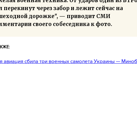
елая военная техника. От ударов один из БТР
 перекинут через забор и лежит сейчас на
шеходной дорожке", — приводит СМИ
мментарии своего собеседника к фото.
КЖЕ:
я авиация сбила три военных самолета Украины — Мин