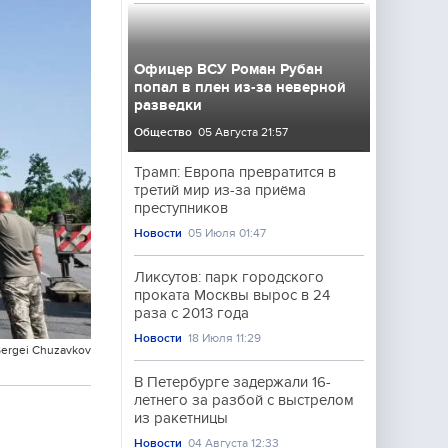
Офицер ВСУ Роман Рубан
попал в плен из-за неверной
разведки
Общество
05 Августа 21:57
Трамп: Европа превратится в
третий мир из-за приёма
преступников
Новости
05 Июля 01:47
Ликсутов: парк городского
проката Москвы вырос в 24
раза с 2013 года
Новости
18 Июля 11:29
Sergei Chuzavkov
В Петербурге задержали 16-
летнего за разбой с выстрелом
из ракетницы
Новости
04 Августа 12:33