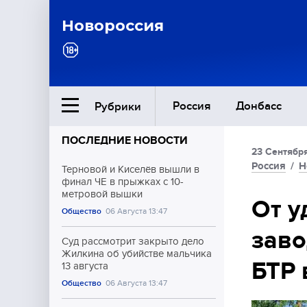
Новороссия
Россия
Донбасс
Рубрики
ПОСЛЕДНИЕ НОВОСТИ
23 Сентября
Ближний Восток
Россия
/
Н
Терновой и Киселёв вышли в
финал ЧЕ в прыжках с 10-
метровой вышки
Общество
От у
Общество
06 Августа 13:47
заво
Культура
Суд рассмотрит закрыто дело
Жилкина об убийстве мальчика
БТР 
13 августа
Общество
06 Августа 13:47