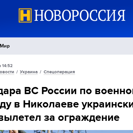
Мир
 14:52
Политика
С
овости
/
Украина
/
Спецоперация
Экономика
П
дара ВС России по военн
ду в Николаеве украинск
Спорт
вылетел за ограждение