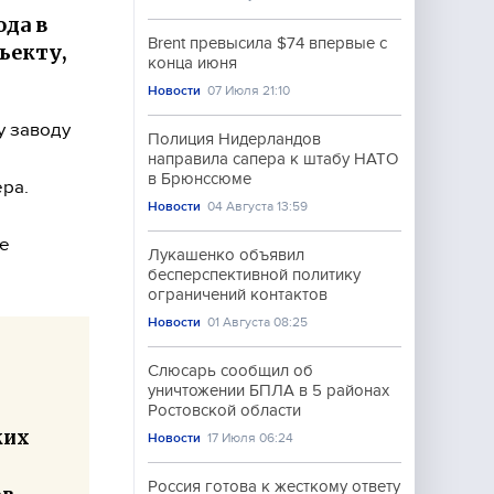
ода в
Brent превысила $74 впервые с
ъекту,
конца июня
Новости
07 Июля 21:10
у заводу
Полиция Нидерландов
направила сапера к штабу НАТО
в Брюнссюме
ра.
Новости
04 Августа 13:59
не
Лукашенко объявил
бесперспективной политику
ограничений контактов
Новости
01 Августа 08:25
Слюсарь сообщил об
уничтожении БПЛА в 5 районах
Ростовской области
ких
Новости
17 Июля 06:24
Россия готова к жесткому ответу