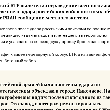
кий БТР вылетел за ограждение военного зав
ве после удара российских войск по этому об
т РИАН сообщение местного жителя.
колаева после удара российскими войсками по военном
 редакцию издания кадры вылетевшего за территорию
ия и упавшего на пешеходную дорожку бронетранспорте
афиях виден перевернутый корпус БТР, а на заднем фо
н бетонный забор.
оссийской армией были нанесены удары по
ратегическим объектам в городе Николаеве. На
тографии мы видим последствия одного из та
ров. Это завод, в котором ремонтировалась