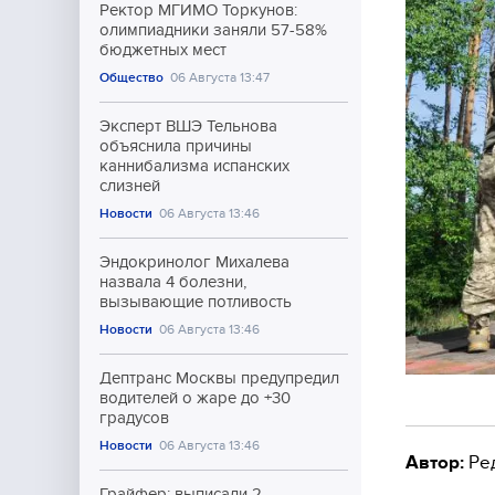
Ректор МГИМО Торкунов:
олимпиадники заняли 57-58%
бюджетных мест
Общество
06 Августа 13:47
Эксперт ВШЭ Тельнова
объяснила причины
каннибализма испанских
слизней
Новости
06 Августа 13:46
Эндокринолог Михалева
назвала 4 болезни,
вызывающие потливость
Новости
06 Августа 13:46
Дептранс Москвы предупредил
водителей о жаре до +30
градусов
Новости
06 Августа 13:46
Автор:
Ре
Грайфер: выписали 2