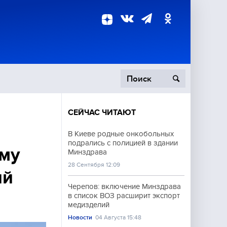
СЕЙЧАС ЧИТАЮТ
пецоперация
В Киеве родные онкобольных
подрались с полицией в здании
роисшествия
ому
Минздрава
28 Сентября 12:09
ий
Черепов: включение Минздрава
в список ВОЗ расширит экспорт
медизделий
Новости
04 Августа 15:48