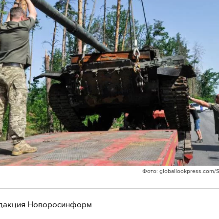
Фото: globallookpress.com/
дакция Новоросинформ