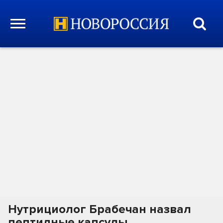
Нутрициолог Брабечан назвал
пептидные капсулы