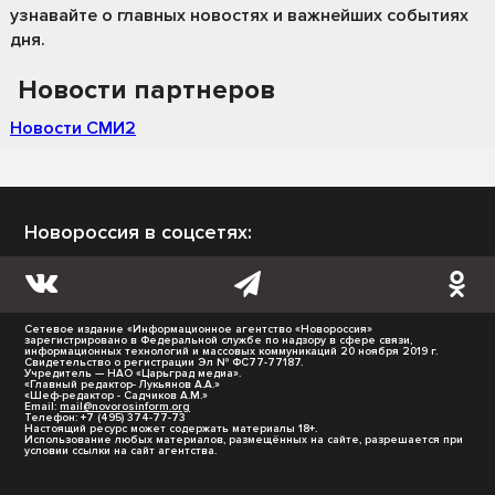
узнавайте о главных новостях и важнейших событиях
дня.
Новости партнеров
Новости СМИ2
Новороссия в соцсетях:
Сетевое издание «Информационное агентство «Новороссия»
зарегистрировано в Федеральной службе по надзору в сфере связи,
информационных технологий и массовых коммуникаций 20 ноября 2019 г.
Свидетельство о регистрации Эл № ФС77-77187.
Учредитель — НАО «Царьград медиа».
«Главный редактор- Лукьянов А.А.»
«Шеф-редактор - Садчиков А.М.»
Email:
mail@novorosinform.org
Телефон: +7 (495) 374-77-73
Настоящий ресурс может содержать материалы 18+.
Использование любых материалов, размещённых на сайте, разрешается при
условии ссылки на сайт агентства.